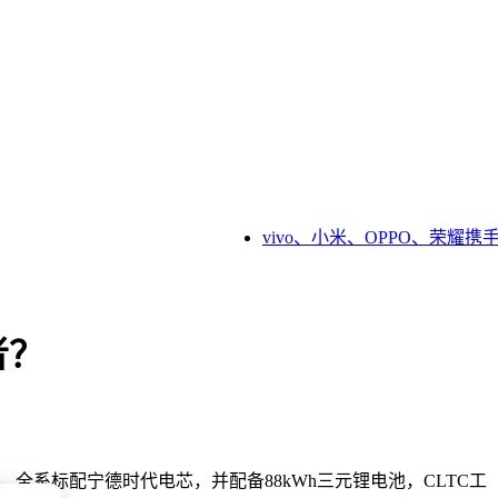
vivo、小米、OPPO、荣耀携
者？
，全系标配宁德时代电芯，并配备88kWh三元锂电池，CLTC工