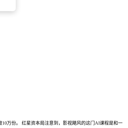
破10万份。 红星资本局注意到，影视飓风的这门AI课程是和一