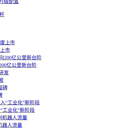
百万级配置
杆
度上市
00亿公里新台阶
发
碑
迈入“工业化”新阶段
别机器人流量