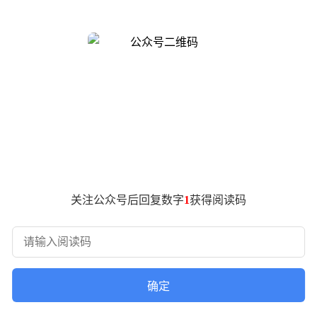
能，从账面数据来看，其性能表现已跻身主流新能源SUV行列。
公司开沃集团在新能源商用车领域深耕多年，拥有完整的整车制
图通过消费品牌“创维”切入乘用车市场。这种路径与恒大汽车“
。在新能源产能过剩的背景下，其资质、工厂、供应链等资产组
其更接近“边缘整车样本”——既非主流新势力的直接竞争对手，
0km续航、800V高压平台等参数已达行业主流水平，但这些技
是创维汽车目前所欠缺的。例如，同样参数的车型在比亚迪、特
关注公众号后回复数字
1
获得阅读码
于成为集团新能源转型的“符号”与资本叙事的“接口”。通过汽
处——均试图通过汽车承载更大的产业故事；但差异在于，创维
管其消费者认知度有限，但只要保持技术迭代与产业资源整合，
确定
过，这一路径的成功与否，仍取决于其能否在用户心智层面建立