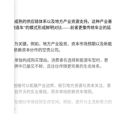
造资质、成熟的供应链体系以及地方产业资源支持。这种产业基
资本驱动造车”的模式形成鲜明对比——前者更像传统车企的延
合能力成为关键。例如，地方产业投资、资本市场预期以及新能
也非完全依赖资本炒作的空壳公司。
术亮点已难以单独构成购买理由。消费者在选择新能源车型时，更
斯拉等品牌中已屡见不鲜，且往往伴随更完善的生态体系。
车业务，创维可以拓展产业边界，吸引地方资源与资本关注，甚
的底气来自开沃的实业基础，而非单纯依赖资本堆砌。
仍有机会在细分市场找到生存空间。例如，避开与主流新势力的
独特价值。