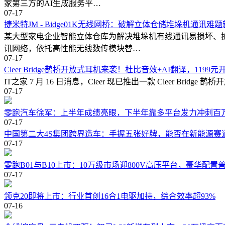
家第三方的AI生成服务平…
07-17
捷米特JM - Bidge01K无线网桥：破解立体仓储堆垛机通讯难
某大型家电企业智能立体仓库为解决堆垛机有线通讯易损坏、扩展
讯网络，依托高性能无线数传模块替…
07-17
Cleer Bridge鹊桥开放式耳机来袭！杜比音效+AI翻译，119
IT之家 7 月 16 日消息，Cleer 现已推出一款 Cleer 
07-17
零跑汽车徐军：上半年成绩亮眼，下半年靠多平台发力冲刺百
07-17
中国第二大4S集团跨界造车：手握五张好牌，能否在新能源赛
07-17
零跑B01与B10上市：10万级市场迎800V高压平台，豪华配置
07-17
领克20即将上市：行业首创16合1电驱加持，综合效率超93%
07-16