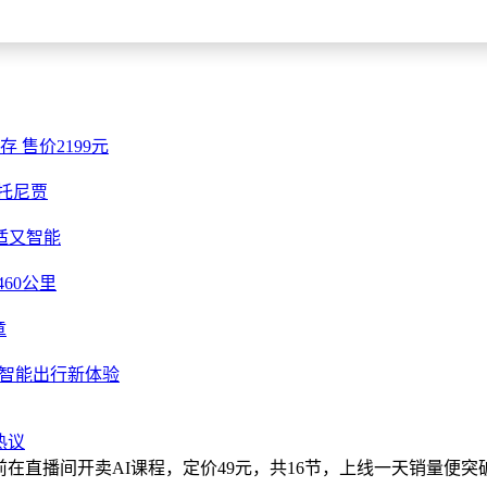
存 售价2199元
托尼贾
适又智能
460公里
章
启智能出行新体验
热议
日前在直播间开卖AI课程，定价49元，共16节，上线一天销量便突