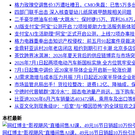
格力玫瑰空调售价3万遭吐槽丑，CMO朱磊：已售5万多
四部门联手出击 深入核查婴幼儿纸尿裤甲酰胺相关问题
二手豪华燃油车价格“大跳水”：保时捷15万、宾利26.8
AI版支付宝“阿宝”公测开启 72项技能助力生活服务新体
支付宝AI生活助理“阿宝”正式开启公测，上线72项办事
格力电器重拳出击知识产权侵权：前五月91起案件获裁
金鼎轩亚运村20年老店闭店 租约到期引打卡潮 北京多店
茶饮跨界冰淇淋：2026年夏天背后的供应链博弈与市场
2026年7月1日起两项电动汽车新国标实施 全方位筑牢安
7月1日起集中调价 近20家半导体企业开启新一轮涨价潮
AI需求激增与成本压力共振 7月1日起近20家半导体企业
市场监管总局出手！货拉拉整改：退费1.2亿、降抽成，
宁德时代曾毓群“泼冷水”：固态电池量产尚远，当下购
比亚迪2026年6月汽车销量达403472辆，乘用车及出口
从亚文化到现象级IP：“后室”与“模因恐怖”的全球狂欢之
本栏最新
网红博主“影视飓风”直播间售AI课，49元16节日销超10万份引