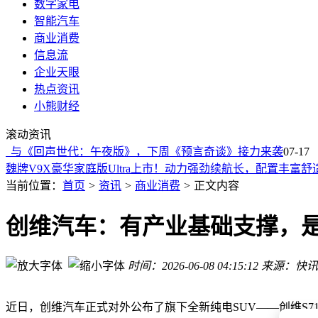
数字家电
智能汽车
商业消费
信息流
企业天眼
热点资讯
小熊财经
零跑汽车徐军：上半年成绩亮眼，下半年靠多平台发力冲刺百
滚动资讯
AMD锐龙7 7700X3D处理器正式登场：8核Zen 4架构配96MB缓
to》与《回声世代：午夜版》，下周《预言奇谈》接力来袭
广汽集团迎里程碑时刻：第3000万辆整车下线 车主为泰国巨星
07-17
魏牌V9X豪华家庭版Ultra上市！动力强劲续航长，配置丰富舒
智己LS9 Hyper旗舰SUV上市：三电机加速3.9秒，综合续航达1
当前位置：
首页
>
资讯
>
商业消费
>
正文内容
蔚来firefly萤火虫交付量再创新高，累计突破70000台书写新篇
理想L6焕新登场：标配高端配置，选装包丰富，24.98万元开
创维汽车：有产业基础支撑，
网红博主“影视飓风”直播间售AI课，49元16节日销超10万份引
捷米特JM - Bidge01K无线网桥：破解立体仓储堆垛机通讯难
时间：2026-06-08 04:15:12
来源：快讯
Cleer Bridge鹊桥开放式耳机来袭！杜比音效+AI翻译，119
零跑汽车徐军：上半年成绩亮眼，下半年靠多平台发力冲刺百
AMD锐龙7 7700X3D处理器正式登场：8核Zen 4架构配96MB缓
近日，创维汽车正式对外公布了旗下全新纯电SUV——创维S71