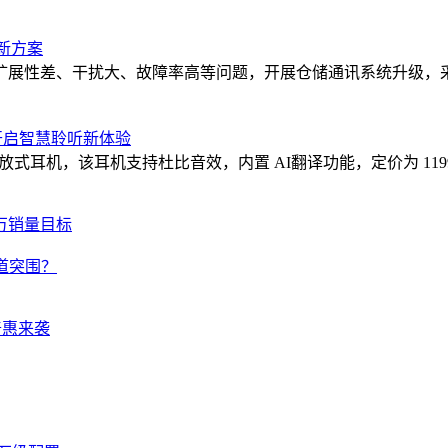
题新方案
性差、干扰大、故障率高等问题，开展仓储通讯系统升级，采用捷米
9元开启智慧聆听新体验
Bridge 鹊桥开放式耳机，该耳机支持杜比音效，内置 AI翻译功能，定价
万销量目标
道突围？
普惠来袭