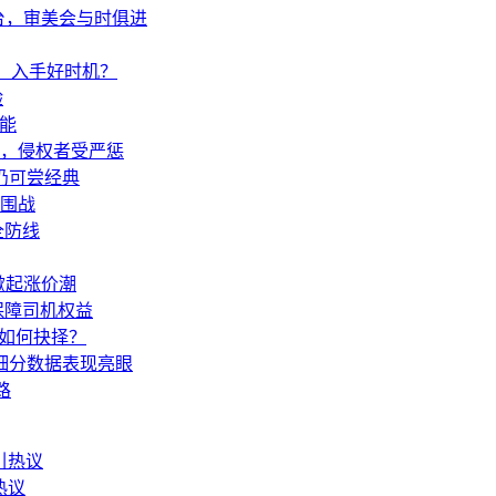
台，审美会与时俱进
万，入手好时机？
验
技能
决，侵权者受严惩
仍可尝经典
突围战
全防线
掀起涨价潮
保障司机权益
车如何抉择？
等细分数据表现亮眼
路
热议