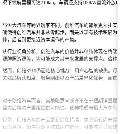
况下续航里程可达710km。车辆还支持100kW直流外放电功
与恒大汽车等跨界玩家不同，创维汽车的背景更为扎实。其母
础使得创维汽车并非从零起步，而是以现有技术积累为依托，试
伸，后者则更接近资本运作的产物。
从行业视角分析，创维汽车的价值并非单纯体现在终端销量上
源牌照资源等，均可能成为其未来发展的支撑点。这种定位使
然而，创维S710仍面临核心挑战：用户心智的缺失。尽管71
关注品牌认知度、服务网络以及产品差异化优势，而这些恰恰
对于创维汽车而言，其战略意义或许不在于短期销量爆发，而在
至为后续资产重组提供可能性。这种模式与恒大汽车有相似之
目前，创维汽车的产品更新仍在持续，体系运转尚未停滞。尽
正面竞争，聚焦特定区域或用户群体，可能成为其突破口。不