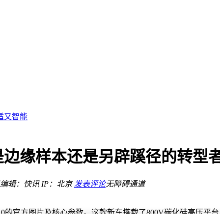
万销量目标
存 售价2199元
托尼贾
适又智能
460公里
章
启智能出行新体验
是边缘样本还是另辟蹊径的转型
热议
题新方案
编辑：快讯
IP：北京
发表评论
无障碍通道
9元开启智慧聆听新体验
万销量目标
存 售价2199元
0的官方图片及核心参数。这款新车搭载了800V碳化硅高压平台