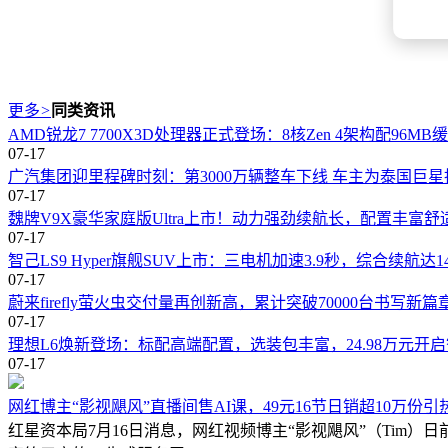
更多
>
同类资讯
AMD锐龙7 7700X3D处理器正式登场：8核Zen 4架构配96MB缓
07-17
广汽集团迎里程碑时刻：第3000万辆整车下线 车主为泰国巨星
07-17
魏牌V9X豪华家庭版Ultra上市！动力强劲续航长，配置丰富舒
07-17
智己LS9 Hyper旗舰SUV上市：三电机加速3.9秒，综合续航达1
07-17
蔚来firefly萤火虫交付量再创新高，累计突破70000台书写新篇
07-17
理想L6焕新登场：标配高端配置，选装包丰富，24.98万元开
07-17
网红博主“影视飓风”直播间售AI课，49元16节日销超10万份引
红星资本局7月16日消息，网红视频博主“影视飓风”（Tim）