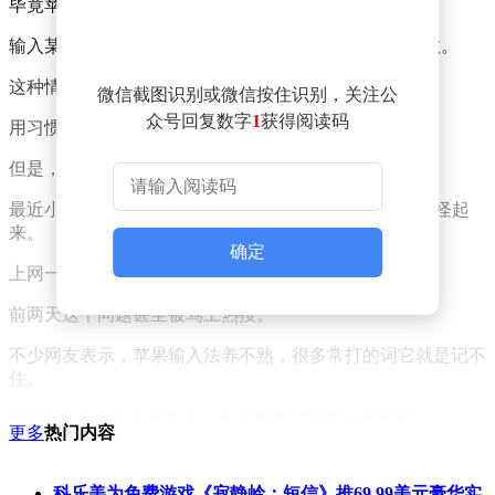
毕竟苹果自带输入法，确实来得更加简洁。
输入某些符号、emoji 之类的，也比其他输入法更加高效。
这种情况咱们机圈有个专业术语，叫——
微信截图识别或微信按住识别，关注公
众号回复数字
1
获得阅读码
用习惯了。
但是，我要说但是了吼。
最近小半年，机哥感觉 iOS 的原生输入法，逐渐变得奇怪起
来。
确定
上网一搜，发现很多人都有同感。
前两天这个问题甚至被骂上热搜。
不少网友表示，苹果输入法养不熟，很多常打的词它就是记不
住。
iOS 输入法最让人抓狂的，并不是偶尔打错一两个字。
更多
热门内容
而是经常给你在首选词里，搞一些你见都没见过的无厘头词
组。
科乐美为免费游戏《寂静岭：短信》推69.99美元豪华实