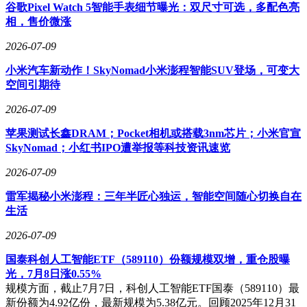
谷歌Pixel Watch 5智能手表细节曝光：双尺寸可选，多配色亮
词上。
相，售价微涨
安排一个但凡是碳基生物都想不出来的的词组。
2026-07-09
尤其前几个月，正是大学生们赶论文的时间，闹出的笑话就更
小米汽车新动作！SkyNomad小米澎程智能SUV登场，可变大
多了。
空间引期待
「评阅建议」，苹果输入法打成「评曰建议」。
2026-07-09
「每位学生」，苹果输入法打成「美味学生」。
苹果测试长鑫DRAM；Pocket相机或搭载3nm芯片；小米官宣
SkyNomad；小红书IPO遭举报等科技资讯速览
不少网友质疑，苹果输入法到底是不是九年义务教育的漏网之
鱼。
2026-07-09
有好几次机哥开黑时，因为自己网络不稳定坑了队友。
雷军揭秘小米澎程：三年半匠心独运，智能空间随心切换自在
生活
正打算跟朋友解释一下，自己不是故意的，只是网络卡死了。
2026-07-09
但 iOS 输入法完全不给机哥解释的机会，翻来覆去都找不到
「卡」字。
国泰科创人工智能ETF（589110）份额规模双增，重仓股曝
光，7月8日涨0.55%
这下机哥彻底悟了。
规模方面，截止7月7日，科创人工智能ETF国泰（589110）最
新份额为4.92亿份，最新规模为5.38亿元。回顾2025年12月31