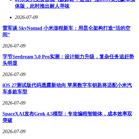
体版，此时推出耐人寻味
无辜鸡爪，芜湖鸡爪，乌骨鸡抓，五谷鸡爪，什么乱七八糟的
都有。
2026-07-09
谁可以只用一次就把「无骨鸡爪」四个字准确无误地打出来
雷军谈 SkyNomad 小米澎程新车：用昆仑架构打造“活的空
的。
间”
机哥愿意称他为驯服 iOS 输入法的成功人士。
2026-07-09
总感觉啊，iPhone 明明就知道你想打哪个词。
字节Seedream 5.0 Pro实测：设计能力升级，复杂任务追赶势
头明显
偏偏把你想要的词放到后面，首选词非要给你安排一些乱七八
糟的东西。
2026-07-09
明明就知道机哥想打「倒反天罡」。
iOS 27测试版代码透露新动向 苹果数字车钥匙将适配小米汽
车多款车型
就非要把「到反天罡」放在「倒反天罡」的前面。
2026-07-09
谁不想上网买磁吸支架时，急头白脸地在电商 App 里搜出
SpaceXAI发布Grok 4.5模型：专攻编程智能体，成本效率双
「慈禧指甲」？
突破
当然，类似的问题不止在 iOS 上出现。
2026-07-09
即使是 macOS，只要你用的是苹果自家输入法，也会在首选