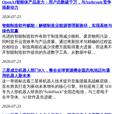
OpenAI智能体产品发力：用户总数破千万，与Anthropic竞争
知识处理层面，U2通过三重优化构建高效知识底座：首先运
添新动力
用数据精筛技术剔除重复和低质内容，完成知识点级萃取；其
次采用稀疏编码架构压缩冗余参数，将核心知识固化在更紧凑
2026-07-23
的模型结构中；最后通过知识蒸馏技术实现跨模态能力迁移。
智能制造软件赋能：解锁制造业能源管理新路径，实现高效与
这种处理方式使模型在保持98%知识覆盖率的同时，推理能耗
绿色双赢
降低35%，特别适合需要持续稳定输出的企业级应用场景。
先进的智能制造软件有助于制造商减少能耗、废弃物和污染，
针对真实工作流的特性，U2开发了Agent-Harness协同训练体
同时提升运营效率与产品质量。通过将新技术与精确的过程监
系。该系统将模型原生Agent能力与任务执行框架进行深度耦
控相结合，制造商能在减少浪费方面取得重大进展，而这离不
合，通过闭环训练实现双向优化：一方面，执行框架根据模型
开智能制造软件提供的先进数字工具。从数据中获…
特点动态调整任务分解策略；另一方面，真实任务中的高质量
2026-07-23
执行轨迹反哺模型，强化其在工具调用、过程纠错和结果验收
等环节的能力。这种设计使U2在复杂办公场景中展现出独特
三星成立机器人部门RX，整合全球资源携全固态电池迈向通
的优势，能够自主完成包含100+步骤的工作流，在需求理
用机器人新未来
解、环境交互、结果验收等环节形成完整闭环。
这一举措标志着三星将机器人技术提升至集团最高战略层级，
旨在将其打造为驱动未来增长的核心引擎。特别是将三星 SDI
专为人形机器人研发的“SolidStack”全固态电池，与三星电子
在核心能力构建上，U2重点强化了三大维度：推理能力方
在半导体、AI 软件及先进硬…
面，通过长程逻辑稳定技术确保多步骤任务中的目标一致性，
2026-07-23
动态平衡资源约束与路径选择；代码能力方面，突破传统代码
生成局限，实现从需求理解到项目部署的全流程覆盖，支持多