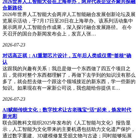
2026世界人工智能大会在上海举办，两岸代表企业齐聚共探融
文件协同和自主调试；Agent能力方面，提升多工具协同和环
合新路径
境感知水平，可根据API能力边界自动组合调用不同服务，并
2026年世界人工智能大会两岸人工智能融合发展创新论坛及展
根据系统反馈实时调整执行策略。这些能力共同支撑起U2
览展示活动，于7月17日至20日在上海举办。该系列活动集中
从“回答问题”到“完成任务”的范式转变。
展示两岸人工智能合作成果，深入探讨融合发展路径。 在今
天召开的国台办新闻发布会上，发言人张…
目前，U2已正式接入云知声Token Hub平台，向个人开发者、
企业用户提供标准化API服务。其独特的任务导向设计使其在
2026-07-23
软件工程、科研分析、企业办公等长链路场景中表现突出，特
别是在需要多工具协同的复杂项目中，U2展现出的自主规划
对话高正祺：AI重塑芯片设计，五年后人类或仅需“签核”确
能力和执行稳定性，为人工智能落地产业应用提供了新的解决
认
方案。
这跟我的兴趣有关系：我总是做一个东西做了四五个项目之
后，觉得对整个东西都理解了，再做下去学到的知识没有那么
多了，就会想去做一个跟这个领域接近的新东西，学一些新的
知识。如果现在有一家新公司说，我也能给你提供 E…
2026-07-23
AI赋能传统文化：数字技术让古老瑰宝“活”起来，焕发时代
新光彩
联合国教科文组织2025年发布的《人工智能与文化》报告显
示，人工智能为文化带来的主要机遇包括助力文化遗产保护，
通过数字重建、3D建模修复受损文物与古迹；同时能够拓展