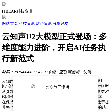
ITBEAR科技资讯
网站首页
科技资讯
财经资讯
分享好友
云知声U2大模型正式登场：多
维度能力进阶，开启AI任务执
行新范式
时间：2026-06-08 11:47:03
来源：互联网
编辑：快讯
云知声近日正式推出新一代通用大语言模型U2，这款模型
以“高智能密度×高Token价值”为核心技术主张，标志着大模型
从参数竞赛转向能力效率的深度优化。与传统模型依赖参数堆
砌和长文本输出的路径不同，U2通过优化激活资源利用率，
在保持低能耗的同时实现更强的任务处理能力，同时聚焦于提
升每个token的实际价值，确保模型输出更贴近真实需求的结