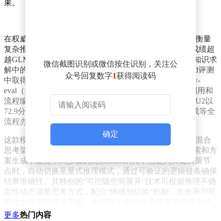
果。
在权威评测体系中，U2展现出跨领域的系统性优势。在衡量
复杂推理能力的GPQA Diamond测试中，U2以87.9分的成绩超
越GLM-5.1、Hy3 preview等主流模型，证明其在高难度知识求
微信截图识别或微信按住识别，关注公
解中的稳定性；软件工程领域，U2在SWE-Bench Verified评测
众号回复数字
1
获得阅读码
中取得75分，跻身第一梯队；自主Agent能力方面，Claw-
e
val（pass@3）测试中76.9分的表现，验证了其在工具调用和
流程编排上的可靠性；针对办公场景的GDPval评测中，U2以
72.9分展现出涵盖数据分析、报告撰写、多格式文档生成等全
流程办公能力。
确定
这款模型的创新突破体现在思维机制的重构上。U2采用混合
思考架构，在任务初期通过隐空间推理快速完成路径探索和方
案生成，避免中间步骤的冗余token消耗；当进入关键决策节
点时，自动切换至显式推理模式，通过可验证的逻辑链条确保
结果准确性。其独创的“可控隐空间展开”技术可根据推理不确
定性动态调整思考方式，配合“熵感知切换”机制，在效率与可
控性之间实现精准平衡。这种设计使U2在保持低推理延迟的
同时，复杂任务完成率较传统模型提升40%以上。
更多
热门内容