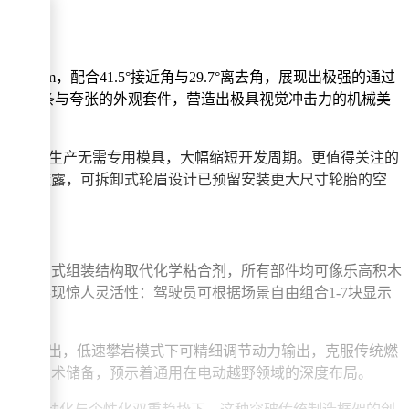
0mm，配合41.5°接近角与29.7°离去角，展现出极强的通过
利的车身线条与夸张的外观套件，营造出极具视觉冲击力的机械美
批量精密零件生产无需专用模具，大幅缩短开发周期。更值得关注的
。官方透露，可拆卸式轮眉设计已预留安装更大尺寸轮胎的空
撞，卡扣式组装结构取代化学粘合剂，所有部件均可像乐高积木
统更展现惊人灵活性：驾驶员可根据场景自由组合1-7块显示
延迟扭矩输出，低速攀岩模式下可精细调节动力输出，克服传统燃
。这些技术储备，预示着通用在电动越野领域的深度布局。