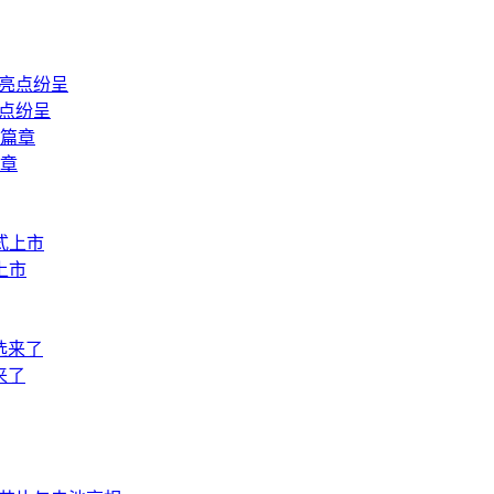
亮点纷呈
篇章
上市
来了