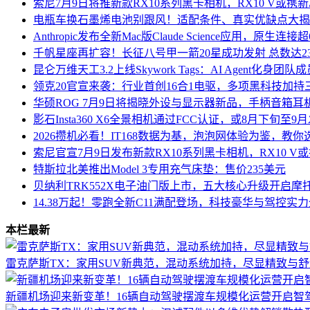
索尼7月9日将推新款RX10系列黑卡相机，RX10 V或携
电瓶车换石墨烯电池别跟风！适配条件、真实优缺点大揭
Anthropic发布全新Mac版Claude Science应用，原生
千帆星座再扩容！长征八号甲一箭20星成功发射 总数达23
昆仑万维天工3.2上线Skywork Tags：AI Agent化身
领克20官宣来袭：行业首创16合1电驱，多项黑科技加持
华硕ROG 7月9日将揭晓外设与显示器新品，手柄音箱耳
影石Insta360 X6全景相机通过FCC认证，或8月下旬至
2026攒机必看！IT168数据为基，泡泡网体验为鉴，教
索尼官宣7月9日发布新款RX10系列黑卡相机，RX10 
特斯拉北美推出Model 3专用充气床垫：售价235美元
贝纳利TRK552X电子油门版上市，五大核心升级开启摩
14.38万起！零跑全新C11满配登场，科技豪华与驾控实
本栏最新
雷克萨斯TX：家用SUV新典范，混动系统加持，尽显精致与舒
新疆机场迎来新变革！16辆自动驾驶摆渡车规模化运营开启智