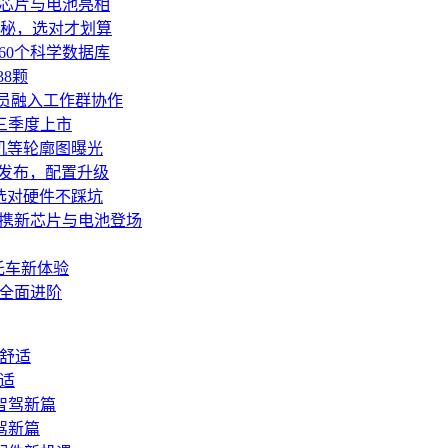
新芯片与电池亮相
秘，选对才划算
连接超60个科学数据库
8颗
团队成员融入工作群协作
三季度上市
机等轮廓图曝光
9月发布，配置升级
你选对硬件不踩坑
V或携新芯片与电池登场
托车新体验
力全面进阶
适
驾新篇