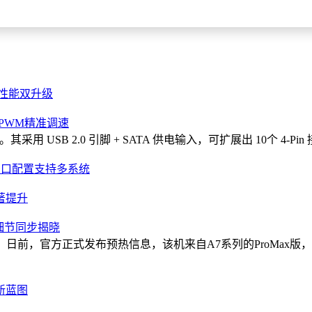
念、用户深度定制模式及纯电越野技术路径，为行业提供了重要参
性与性能双升级
立PWM精准调速
。其采用 USB 2.0 引脚 + SATA 供电输入，可扩展出 10个 4
双网口配置支持多系统
显著提升
置细节同步揭晓
，日前，官方正式发布预热信息，该机来自A7系列的ProMax版
新蓝图