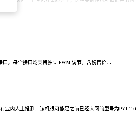
考。在电动化与个性化双重趋势下，这种突破传统制造框架的创
-Pin 接口，每个接口均支持独立 PWM 调节，含税售价…
，有业内人士推测，该机很可能是之前已经入网的型号为PYE110