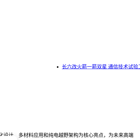
长六改火箭一箭双星 通信技术试验卫
模块化设计、多材料应用和纯电越野架构为核心亮点，为未来高端