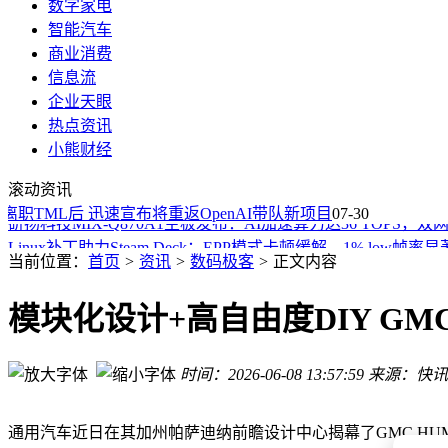
数字家电
智能汽车
商业消费
信息流
企业天眼
热点资讯
据称富士X100VI、X-E5等多款相机9月涨价，涨幅最高达11%
小熊财经
OPPO A7 Pro Max 8月4日登场：万级大电池配骁龙芯 耐用
滚动资讯
ARCTIC新推10口风扇控制器：USB 2.0+SATA供电，支持独
职TML后 迅速宣布将重返OpenAI带队新项目
研扬科技MIX-Q870A1主板发布：AI加速算力达36 TOPS，
07-30
Linux补丁助力Steam Deck：EPP模式卡顿缓解，1% low帧率
OPPO A7系列新机动态：Pro Max官宣万级大电池，Pro版配
当前位置：
首页
>
资讯
>
数码极客
>
正文内容
高通与宝马强强联手，未来十年共筑数字座舱与智驾计算芯片
索尼耳机新品来袭：WH-CH530与WH-CH730N申报信息曝光
模块化设计+高自由度DIY G
Keychron G3 Air鼠标预热来袭：43g轻量化设计，碳纤维材
Ozlo发布Sleepbuds 2睡眠耳机：小巧设计，多项功能助力提
时间：2026-06-08 13:57:59
来源：快讯
据称富士X100VI、X-E5等多款相机9月涨价，涨幅最高达11%
OPPO A7 Pro Max 8月4日登场：万级大电池配骁龙芯 耐用
通用汽车近日在其加州帕萨迪纳前瞻设计中心揭幕了GMC HU