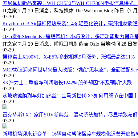
索尼耳机新品来袭：WH-CH530与WH-CH730N申报信息曝光
IT之家 7 月 29 日消息，科技媒体 The Walkman Blog
07-30
Keychron G3 Air鼠标预热来袭：43g轻量化设计，碳纤维材
07-29
Ozlo发布Sleepbuds 2睡眠耳机：小巧设计，多项功能助力提
IT之家 7 月 29 日消息，睡眠耳机制造商 Ozlo 当地时间 28 日
07-29
据称富士X100VI、X-E5等多款相机9月涨价，涨幅最高达11%
07-29
MCP协议迎来问世以来最大改版：彻底"无状态"，全面适配Server
07-29
SK海力士二季度净利润增长1242% 股价却因“不及预期”大跌
07-29
从玻璃镀膜到车灯加热丝：宝马新世代iX3如何用细节在中国
07-29
雷克萨斯TX：家用SUV新典范，混动系统加持，尽显精致与舒
07-29
新疆机场迎来新变革！16辆自动驾驶摆渡车规模化运营开启智