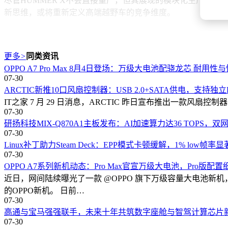
尽管HUMMER X不会直接量产，但其展现的模块化生产理
新思维，或将重新定义高端越野车的竞争维度。
更多
>
同类资讯
OPPO A7 Pro Max 8月4日登场：万级大电池配骁龙芯 耐用
07-30
ARCTIC新推10口风扇控制器：USB 2.0+SATA供电，支持独
IT之家 7 月 29 日消息，ARCTIC 昨日宣布推出一款风扇控制器
07-30
研扬科技MIX-Q870A1主板发布：AI加速算力达36 TOPS，
07-30
Linux补丁助力Steam Deck：EPP模式卡顿缓解，1% low帧率
07-30
OPPO A7系列新机动态：Pro Max官宣万级大电池，Pro版配
近日，网间陆续曝光了一款 @OPPO 旗下万级容量大电池新机
的OPPO新机。 日前…
07-30
高通与宝马强强联手，未来十年共筑数字座舱与智驾计算芯片
07-30