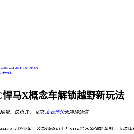
性与性能双升级
立PWM精准调速
双网口配置支持多系统
显著提升
置细节同步揭晓
新蓝图
，多色可选
MC悍马X概念车解锁越野新玩法
质适配多握姿
升睡眠质量
编辑：快讯
IP：北京
发表评论
无障碍通道
性与性能双升级
MMER X概念车，这款融合皮卡与SUV形态的创新车型，以