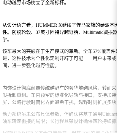
电动越野市场树立了全新标杆。
从设计语言看，HUMMER X延续了悍马家族的硬派基因，但通过
性。防脱轮毂、37英寸固特异越野胎、Multimatic减
学。
该车最大的突破在于生产模式的革新。全车57%覆盖件采用FL
是，这种技术为个性化定制开辟了可能——用户未来或能直接
间，进一步强化越野性能。
内饰设计彻底颠覆传统越野车的奢华堆砌风格，转而采用极简
般拆卸重组。车内预留的标准化导轨与接口，支持加装运动相机
屏，公路行驶时简化界面避免干扰，越野时则扩展多块屏幕显
动力系统虽未公布具体参数，但确认将基于通用Ultium纯
油车转速衔接的局限；长行程悬架设计确保四轮持续抓地；升