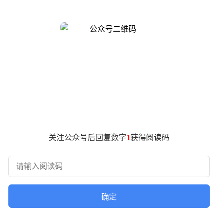
更紧凑的车身尺寸实现功能优化。皮卡版车长超5.2米，轴距达332
振器及高强度底盘护板等配置，直指极限越野场景需求。设计师通过锐
EX FAB柔性制造技术，这项类似金属3D打印的工艺，使小
参与设计轮眉、保险杠等部件，甚至通过更换模块实现功能升级
关注公众号后回复数字
1
获得阅读码
工业风。外露螺栓、防滚架与数字化仪表盘形成粗犷与科技的碰
、专业电台或储物支架，满足户外探险者的多样化需求。屏幕系
示地形数据，甚至为副驾增设娱乐终端。
电平台开发。该平台针对越野场景进行专项优化：电控系统实现零
确定
级版全轮转向系统则显著缩小转弯半径，提升狭窄路段的机动性