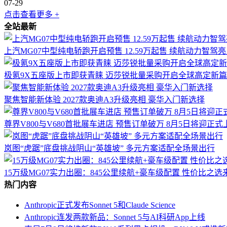
07-29
点击查看更多 +
全站最新
上汽MG07中型纯电轿跑开启预售 12.59万起售 续航动力智驾
极氪9X五座版上市即获青睐 迈莎锐批量采购开启全球高定新
聚焦智能新体验 2027款奥迪A3升级亮相 豪华入门新选择
尊界V800与V680首批展车进店 预售订单破万 8月5日将迎正式
岚图“虎踞”底盘挑战阴山“英雄坡” 多元方案适配全场景出行
15万级MG07实力出圈：845公里续航+豪车级配置 性价比之选
热门内容
Anthropic正式发布Sonnet 5和Claude Science
Anthropic连发两款新品：Sonnet 5与AI科研App上线