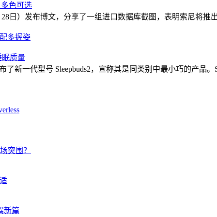
，多色可选
 昨日（7 月 28日）发布博文，分享了一组进口数据库截图，表明索尼将推出 W
质适配多握姿
升睡眠质量
发布了新一代型号 Sleepbuds2，宣称其是同类别中最小巧的产品。Sle
less
市场突围？
适
驾新篇