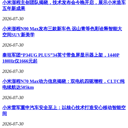
小米澎程主创团队揭晓，技术发布会今晚开启，展示小米造车
并利用专用云计算技术生成精准答案。通过“APP操作”功能，
五年新成果
苹果智能还能调用APP工具箱，在众多APP中智能筛选出合适
的工具，帮助用户轻松完成任务。更令人惊喜的是，苹果智能
2026-07-30
还具备屏幕感知能力，能够根据用户当前使用的APP和操作，
及时提供针对性的帮助和支持。
小米澎程N90 Max发布三款新车色 远山青等色彩诠释智能大
空间SUV新美学
2026-07-30
泰坦军团“P34UG PLUS”34英寸带鱼屏显示器上架，1440P
180Hz仅1666元起
2026-07-30
小米澎程N70 Max动力信息揭晓：双电机四驱增程，CLTC纯
电续航达505km
2026-07-30
小米雷军重申汽车安全至上：以核心技术打造安心移动智能空
间
2026-07-30