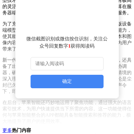
型技术，精心打造出新一代苹果基础模型。这一模型具有极高
的灵活性，既能在设备端独立运行，也能依托专用云计算在服
务器端高效运作，为用户提供了更加便捷、高效的智能服务。
为了充分发挥苹果芯片的强大性能，苹果还推出了第二版设备
端模型。这一模型赋予了支持设备更加出色的语音处理能力，
使其能够精准地听懂并生成语音，同时还能深入理解文本和图
微信截图识别或微信按住识别，关注公
像内容。这一改进使得整个系统的听写功能更加精准，为用户
众号回复数字
1
获得阅读码
带来了更加流畅的使用体验。
新一代苹果智能不仅在理解和推理能力上有了显著提升，还具
备了出色的图像理解和生成能力。它通过引入新的系统协调
器，确保了各项功能之间的安全协同工作。基于对个人情境的
深入理解，苹果智能能够轻松找到用户所需的内容，无论是尘
确定
封已久的老照片，还是近期记录的备忘录，只需用户一声令
下，即可迅速呈现。
在后台，苹果智能还巧妙地运用了聚焦功能，通过强大的语言
索引技术，为用户快速提供当下所需的内容。这一功能使得任
何与苹果智能整合的APP都能具备智能搜索和推荐的能力，极
大地提升了用户的使用效率。
更多
热门内容
苹果智能还凭借其丰富的世界知识，能够上网搜索最新资讯，