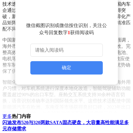
技术迭代与产品创新成为激活市场潜力的关键驱动力。国内车
企通过持续研发投入，在电池技术、智能网联等领域取得突
破，新能源车型更新周期缩短至传统燃油车的一半。差异化产
品矩阵覆盖从微型代步车到高端豪华车的全细分市场，精准匹
微信截图识别或微信按住识别，关注公
配不同消费群体的多元化需求，有效扩大了市场覆盖面。
众号回复数字
1
获得阅读码
中国新能源汽车的全球化布局取得突破性进展。陈士华强调，
海外市场的亮眼表现印证了中国汽车产业转型升级的成效。完
整高效的产业链体系形成显著竞争优势，本土供应商在电池、
电机等核心部件领域占据全球70%以上市场份额，规模效应使
整车制造成本较海外品牌降低15%-20%。这种产业集群优势确
确定
保了供应链的稳定性和抗风险能力。
智能化配置成为出口车型的核心竞争力。国内车企针对海外用
户习惯，对车机系统进行深度本地化改造，智能驾驶辅助功能
覆盖超过90%的出口车型。座舱交互系统支持30余种语言切
换，语音识别准确率达到国际领先水平。这些技术适配使中国
新能源汽车在欧洲、东南亚等市场获得良好口碑，2023年出口
量同比增长120%，占全球新能源汽车出口总量的三分之一。
更多
热门内容
闪迪发布520与320两款SATA固态硬盘，大容量高性能满足多
元存储需求