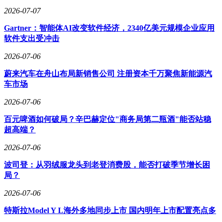
2026-07-07
Gartner：智能体AI改变软件经济，2340亿美元规模企业应用
软件支出受冲击
2026-07-06
蔚来汽车在舟山布局新销售公司 注册资本千万聚焦新能源汽
车市场
2026-07-06
百元啤酒如何破局？辛巴赫定位"商务局第二瓶酒"能否站稳
超高端？
2026-07-06
波司登：从羽绒服龙头到老登消费股，能否打破季节增长困
局？
2026-07-06
特斯拉Model Y L海外多地同步上市 国内明年上市配置亮点多