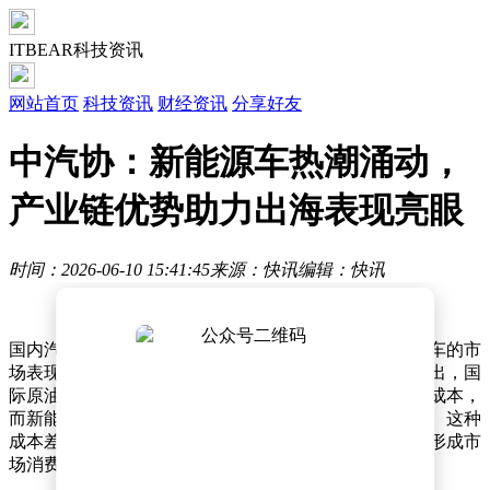
ITBEAR科技资讯
网站首页
科技资讯
财经资讯
分享好友
中汽协：新能源车热潮涌动，
产业链优势助力出海表现亮眼
时间：2026-06-10 15:41:45
来源：快讯
编辑：快讯
国内汽车市场正经历着结构性转变，燃油车与新能源汽车的市
场表现呈现明显分化态势。中汽协会副秘书长陈士华指出，国
际原油价格持续高位运行直接推高了传统燃油车的使用成本，
而新能源汽车凭借低能耗特性，其经济性优势愈发凸显。这种
成本差异促使消费者购车偏好加速向新能源领域倾斜，形成市
场消费的新增长点。