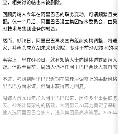
应，相关讨论帖也未被删除。
回顾周靖人今年在阿里巴巴的职务变动，可谓频繁且关键。3月
配。仅一个月后，阿里巴巴设立集团技术委员会，由吴泳铭担任
AI技术与集团业务的融合。
然而，6月8日，阿里巴巴再次宣布组织架构调整，将通义大模型事
家，并牵头成立AI未来研究院，专注于前沿AI技术的探索。
事实上，早在6月9日，就有知情人士向媒体透露周靖人可能离
疑。但截至目前，周靖人仍担任阿里巴巴合伙人兼首席科学家
不过，考虑到阿里巴巴近期在管理层调整上的果断风格，例如
里巴巴方面求证，但尚未获得官方回复。
周靖人自2016年加入阿里巴巴以来，历任多个重要职务。他
天、神龙计算架构的搭建，为阿里云AI算力奠定了基础。202
他入选阿里巴巴合伙人，进入集团最高决策层。2026年4月，