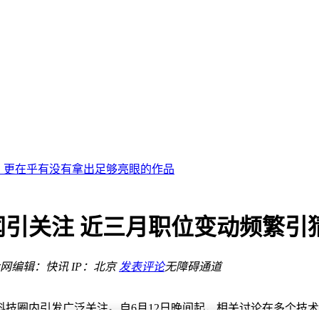
6 专家并行不卡顿
合同
赢，更在乎有没有拿出足够亮眼的作品
2连冠
引关注 近三月职位变动频繁引
智能体工作平台
API 仍是早期雏形
网
编辑：快讯
IP：北京
发表评论
无障碍通道
磅棋子
6 专家并行不卡顿
技圈内引发广泛关注。自6月12日晚间起，相关讨论在多个技