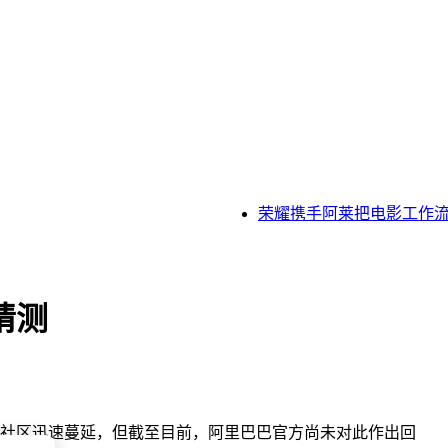
荣耀携手阿莱把电影工作流融
猜测
术社区迅速蔓延，但截至目前，阿里巴巴官方尚未对此作出回