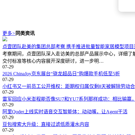
更多
>
同类资讯
点壹团队赴美的集团总部考察 携手推进批量智能家居模型项目
考察期间，点壹团队深入走访美的总部产品展示中心，详细了
交付标准等核心内容展开深度研讨，进一步明…
07-29
2026 ChinaJoy京东展台“骁龙超品日”购爆款手机低至5折
07-29
小红书又一前员工公开维权：距期权归属仅剩8天被解除劳动
07-29
雷军回应小米澎程能否像SU7和YU7系列那样成功：相比输
07-29
阿里Qoder上线实时语音交互智能体：动动嘴，让Agent干活
07-29
豆包搜索大升级：直接过滤低质灌水内容
07-29