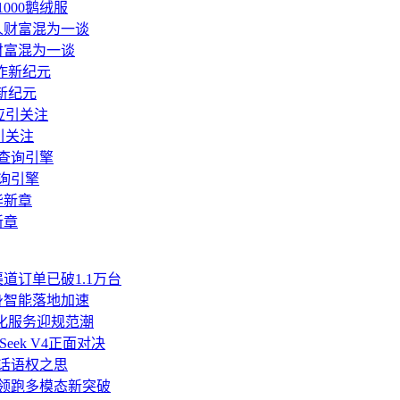
骨1000鹅绒服
财富混为一谈
作新纪元
引关注
询引擎
新章
道订单已破1.1万台
身智能落地加速
人化服务迎规范潮
Seek V4正面对决
业话语权之思
亿领跑多模态新突破