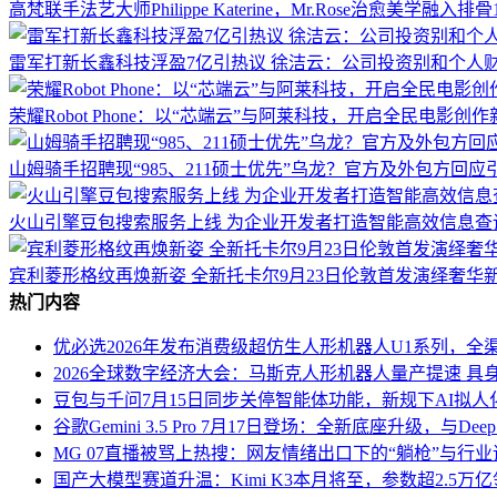
高梵联手法艺大师Philippe Katerine，Mr.Rose治愈美学融入排
雷军打新长鑫科技浮盈7亿引热议 徐洁云：公司投资别和个人
荣耀Robot Phone：以“芯端云”与阿莱科技，开启全民电影创
山姆骑手招聘现“985、211硕士优先”乌龙？官方及外包方回应
火山引擎豆包搜索服务上线 为企业开发者打造智能高效信息查
宾利菱形格纹再焕新姿 全新托卡尔9月23日伦敦首发演绎奢华
热门内容
优必选2026年发布消费级超仿生人形机器人U1系列，全渠
2026全球数字经济大会：马斯克人形机器人量产提速 具
豆包与千问7月15日同步关停智能体功能，新规下AI拟
谷歌Gemini 3.5 Pro 7月17日登场：全新底座升级，与Deep
MG 07直播被骂上热搜：网友情绪出口下的“躺枪”与行
国产大模型赛道升温：Kimi K3本月将至，参数超2.5万