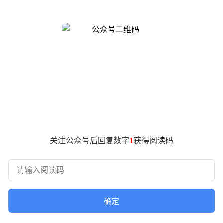
初，因阿里千问（Qwen）技术团队架构调整引发分歧，原负
组长，周靖人则出任集团首席AI架构师，同时兼任通义大模型事
业部与未来生活实验室合并，成立Token Foundry事业部
这一变动被部分行业人士解读为“明升暗降”，认为其不再掌握实权
职的消息。爆料内容与8日的组织调整高度吻合，仅新增了离职
，离职传闻尚未得到证实。
此前钉钉CEO无招因管理问题被迅速替换，结合多方信源的交叉
关注公众号后回复数字
1
获得阅读码
最初担任阿里云首席科学家，负责搜索、推荐、广告及大数据智能体
2年底，他升任阿里云智能CTO，兼任达摩院副院长及通义实验室负
他卸任阿里云CTO，转任集团首席AI架构师，掌管通义大模型事
确定