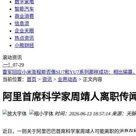
数字家电
智能汽车
商业消费
信息流
企业天眼
热点资讯
小熊财经
国产 GPU 也能跑万亿大模型：海光 DCU 适配 Kimi K3，89
滚动资讯
2026 ChinaJoy京东展台“骁龙超品日”购爆款手机低至5折
一！
小红书又一前员工公开维权：距期权归属仅剩8天被解除劳动
07-29
雷军回应小米澎程能否像SU7和YU7系列那样成功：相比输
阿里Qoder上线实时语音交互智能体：动动嘴，让Agent干活
当前位置：
首页
>
资讯
>
业界动态
>
正文内容
豆包搜索大升级：直接过滤低质灌水内容
2026年《财富》世界500强出炉：亚马逊首次登顶 终结沃尔玛1
阿里首席科学家周靖人离职传闻
企业搞AI，老板要先用！周鸿祎发布纳米Work：新一代企业
OpenAI 想把 ChatGPT 塞进你的眼镜：布罗克曼盯上可穿戴，
时间：2026-06-13 18:57:14
来源：天脉
英伟达拿下苏茨克维：投资SSI实验室，算力版图再添一枚重
国产 GPU 也能跑万亿大模型：海光 DCU 适配 Kimi K3，89
2026 ChinaJoy京东展台“骁龙超品日”购爆款手机低至5折
近日，一则关于阿里巴巴首席科学家周靖人可能离职的消息在科