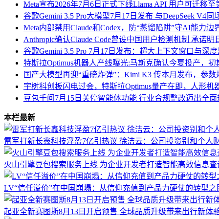
Meta宣布2026年7月6日正式下线Llama API 用户可迁
谷歌Gemini 3.5 Pro大模型7月17日发布 与DeepSeek
Meta内部禁用Claude和Codex，防“蒸馏陷阱”守AI能力边
Anthropic确认Claude Code曾设中国用户检测机制 承
谷歌Gemini 3.5 Pro 7月17日发布：超大上下文窗口
特斯拉Optimus机器人产线曝光:马斯克确认今夏投产，
国产大模型再迎“重磅炸弹”：Kimi K3 传本月发布，参数规
宇树科创板闪电过会，特斯拉Optimus量产在即，人形
豆包千问7月15日关停智能体功能 行业合规整改迈出全
本栏最新
雷军打新长鑫科技浮盈7亿引热议 徐洁云：公司投资别和个人
火山引擎豆包搜索服务上线 为企业开发者打造智能高效信息查
LV“信任溢价”在中国崩塌：从信仰充值到产品力硬仗的转型之
起亚全新赛图斯8月13日开启预售 全球品质升级带来出行新体