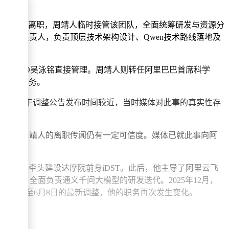
责人林俊旸离职，周靖人临时接管该团队，全面统筹研发与资源分
业部负责人，负责顶层技术架构设计、Qwen技术路线落地及
，由集团CEO吴泳铭直接管理。周靖人则转任阿里巴巴首席科学
和具体业务。
传闻。由于调整公告发布时间较近，当时媒体对此事的真实性存
印证，周靖人的离职传闻仍有一定可信度。媒体已就此事向阿
系，并牵头建设达摩院前身iDST。此后，他主导了阿里云飞
责人，全面负责通义千问大模型的研发迭代。2025年12月，
业部。直至6月8日的最新调整，他的职务再次发生变化。