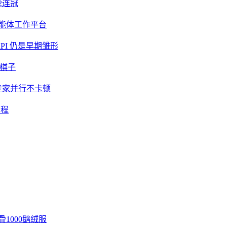
2连冠
智能体工作平台
API 仍是早期雏形
磅棋子
6 专家并行不卡顿
编程