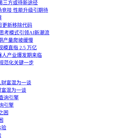
移至第三方或待新途径
 V4同场竞技 性能升级引期待
界
诺明日更新移除代码
与深度思考模式引领AI新潮流
初期产量爬坡缓慢
模直指 2.5 万亿
机器人产业爆发期来临
面规范化关键一步
财富混为一谈
询引擎
困
验