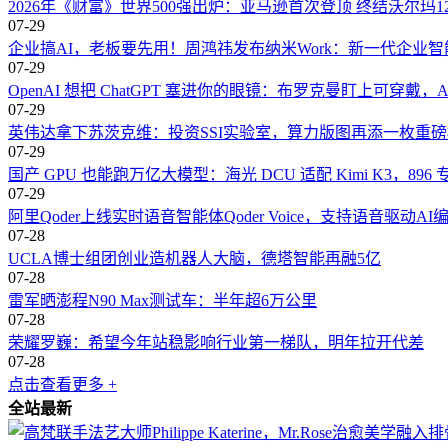
2026年《财富》世界500强出炉：亚马逊首次登顶 终结沃尔玛1
07-29
企业搞AI，老板要先用！周鸿祎发布纳米Work：新一代企业
07-29
OpenAI 想把 ChatGPT 塞进你的眼镜：布罗克曼盯上可穿戴，
07-29
英伟达拿下苏茨克维：投资SSI实验室，算力版图再添一枚重
07-29
国产 GPU 也能跑万亿大模型：海光 DCU 适配 Kimi K3，89
07-29
阿里Qoder上线实时语音智能体Qoder Voice，支持语音驱动AI
07-28
UCLA博士组团创业造机器人大脑，德塔智能再融5亿
07-28
雷军晒澎程N90 Max测试车：半年超6万公里
07-28
荣耀罗巍：希望今年站稳影响行业第一梯队，明年拉开代差
07-28
点击查看更多 +
全站最新