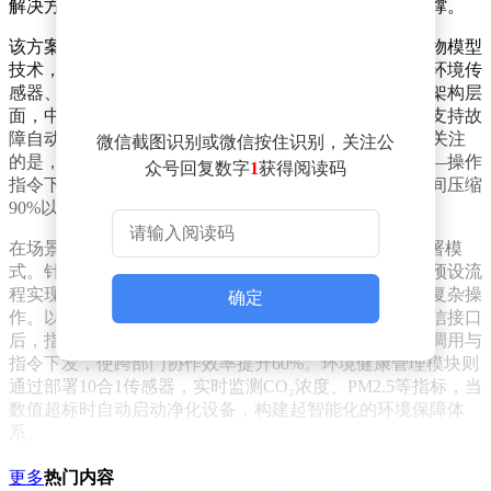
解决方案，为政企、能源、港口等领域提供创新技术支撑。
该方案的核心突破在于构建了统一的物联网中台。通过物模型
技术，系统可自动识别并接入不同厂商的音视频设备、环境传
感器、门禁系统等终端，实现跨协议数据互通。在技术架构层
面，中台集成边缘计算、流式处理、时序存储等能力，支持故
障自动转移机制，确保系统7×24小时稳定运行。更值得关注
微信截图识别或微信按住识别，关注公
的是，其双向通信功能使设备状态实时反馈成为可能——操作
众号回复数字
1
获得阅读码
指令下达后，系统可同步回传执行结果，将现场调试时间压缩
90%以上。
在场景应用层面，方案创新性地引入"一键式"自动化部署模
式。针对会议调度、应急指挥等高频场景，用户可通过预设流
程实现视频信号切换、大屏布局调整、灯光空调联动等复杂操
确定
作。以珠海洪湾渔港指挥中心为例，系统集成多部门通信接口
后，指挥人员仅需点击预设按钮，即可完成跨平台数据调用与
指令下发，使跨部门协作效率提升60%。环境健康管理模块则
通过部署10合1传感器，实时监测CO₂浓度、PM2.5等指标，当
数值超标时自动启动净化设备，构建起智能化的环境保障体
系。
分布式协作能力的升级是另一大亮点。通过KVM坐席协作系
更多
热门内容