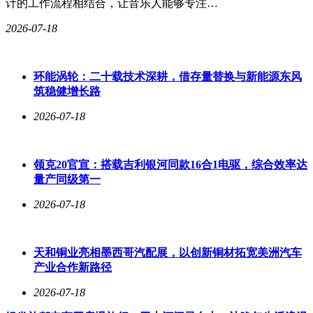
域，系统支持多级联动指挥模式，实现突发事件现场画面实时
计的工作流程相结合，让音乐人能够专注…
回传与资源动态调配；在港口运营场景，通过融合通信平台打
2026-07-18
通海关、海事、物流等部门数据壁垒，使船舶靠泊效率提升
25%。这些实践表明，基于物联网中台的智慧指挥系统，正在
重塑传统指挥中心的技术架构与运营模式。
环能涡轮：二十载技术深耕，借存量替换与新能源东风
筑稳健增长路
2026-07-18
领克20官宣：搭载吉利银河同款16合1电驱，综合效率达
量产同级第一
2026-07-18
天和铜业亮相墨西哥汽配展，以创新铜材拓宽美洲汽车
产业合作新路径
2026-07-18