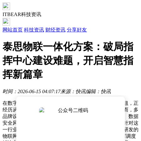
ITBEAR科技资讯
网站首页
科技资讯
财经资讯
分享好友
泰思物联一体化方案：破局指
挥中心建设难题，开启智慧指
挥新篇章
时间：2026-06-15 04:07:17
来源：快讯
编辑：快讯
在数字化转型浪潮中，指挥中心作为组织决策的核心枢纽，正
经历从传统模式向智能化、自动化方向的深度变革。然而，多
品牌设备兼容性差、环境调控依赖人工、运维响应滞后、数据
安全风险等痛点，成为制约指挥效能提升的关键瓶颈。针对这
一行业现状，泰思物联科技（广州）有限公司依托自主研发的
物联网操作系统，推出覆盖"端-边-云"全链条的智慧指挥调度