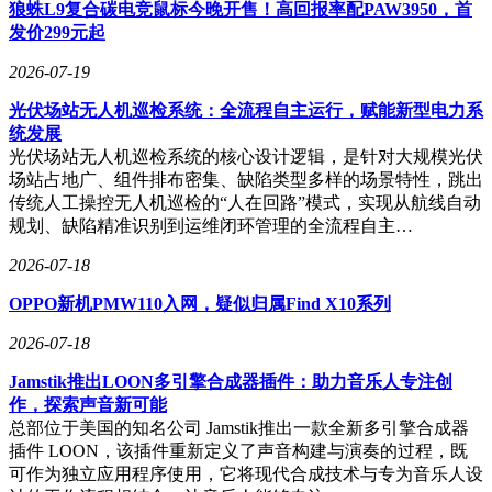
统，操作员可实现鼠标跨屏漫游，任意工作站信息均可快速投
狼蛛L9复合碳电竞鼠标今晚开售！高回报率配PAW3950，首
送至指挥大屏。配合AI语音交互功能，指挥人员通过自然语
发价299元起
言即可完成设备控制、纪要生成、多语种翻译等操作。在西宁
2026-07-19
电力绿色算力调度中心，该技术使巡检流程从人工逐台检查转
变为系统自动巡检，配合可视化运维平台，设备故障定位时间
光伏场站无人机巡检系统：全流程自主运行，赋能新型电力系
缩短至分钟级。
统发展
光伏场站无人机巡检系统的核心设计逻辑，是针对大规模光伏
在安全防护体系构建上，方案采用端到端加密技术，对音视频
场站占地广、组件排布密集、缺陷类型多样的场景特性，跳出
流、调度指令等敏感数据实施动态加密传输。结合设备指纹识
传统人工操控无人机巡检的“人在回路”模式，实现从航线自动
别、行为审计日志等功能，形成覆盖数据采集、传输、存储全
规划、缺陷精准识别到运维闭环管理的全流程自主…
流程的安全屏障。璧山供电服务中心应用实践显示，系统上线
后未发生任何数据泄露事件，同时通过能耗优化算法使整体能
2026-07-18
耗降低18%。
OPPO新机PMW110入网，疑似归属Find X10系列
技术实力的积累为方案落地提供坚实保障。泰思物联持有20余
项物联网核心专利，其物模型操作系统通过CNAS认证，部分
2026-07-18
产品获得软著认证。服务网络方面，公司在全国设立12个区域
Jamstik推出LOON多引擎合成器插件：助力音乐人专注创
服务中心，配备专业工程师团队提供48小时响应服务，定期开
作，探索声音新可能
展设备巡检与系统健康度评估，确保客户系统始终处于最佳运
总部位于美国的知名公司 Jamstik推出一款全新多引擎合成器
行状态。
插件 LOON，该插件重新定义了声音构建与演奏的过程，既
目前，该解决方案已在多个领域形成标杆案例。在应急指挥领
可作为独立应用程序使用，它将现代合成技术与专为音乐人设