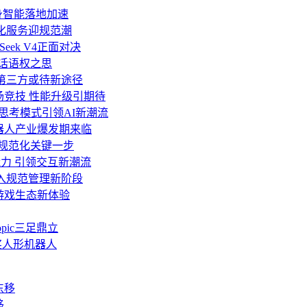
身智能落地加速
人化服务迎规范潮
Seek V4正面对决
业话语权之思
移至第三方或待新途径
 V4同场竞技 性能升级引期待
与深度思考模式引领AI新潮流
机器人产业爆发期来临
面规范化关键一步
力 引领交互新潮流
迈入规范管理新阶段
游戏生态新体验
opic三足鼎立
获奖人形机器人
移