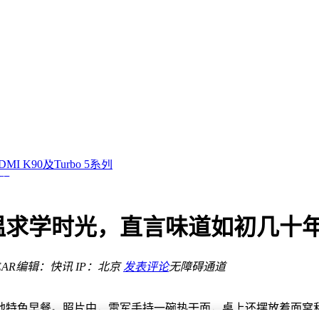
倍股
移
at共筑智能交互新体验
K90及Turbo 5系列
问题
局？
格局
温求学时光，直言味道如初几十
I素养跃升
何去何从？
AR
编辑：快讯
IP：北京
发表评论
无障碍通道
倍股
移
地特色早餐。照片中，雷军手持一碗热干面，桌上还摆放着面窝