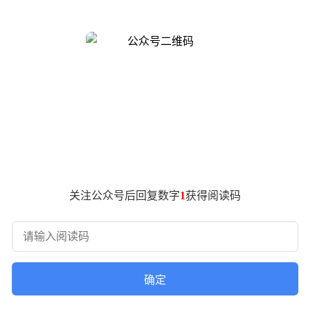
有网友注意到他坐在街边用餐的场景，联想到他曾在武汉求学的
行间透露出对家乡美食的喜爱。作为湖北仙桃人，他对武汉特色小
间有限，食客们习惯在路边用餐，这种独特的生活方式已成为城
关注公众号后回复数字
1
获得阅读码
确定