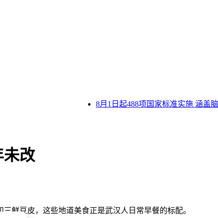
8月1日起488项国家标准实施 涵盖
年未改
和三鲜豆皮，这些地道美食正是武汉人日常早餐的标配。