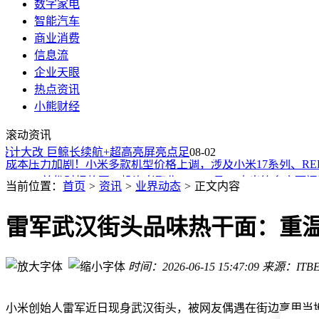
数字家电
智能汽车
商业消费
信息流
企业天眼
热点资讯
A股半年报亮点频现：11家业绩增长，高盛精准抄底3家业绩翻
小熊财经
日本汽车专家“低头”：日本车企难敌中国，全球产业话语权东
滚动资讯
特斯拉中国车机系统焕新升级：豆包大模型携手DeepSeek Ch
计大改 巨鲸长续航+超高亮屏亮点足
成本压力加剧！小米多款机型价格上调，涉及小米17系列、REDMI 
08-02
SpaceX首份财报将至，投资者聚焦Starship及AI支出等多方面
Seedance2.5升级实测：时长与稳定性提升，细节待完善能否破
当前位置：
首页
>
资讯
>
业界动态
>
正文内容
Kimi K3登顶编程榜引关注 中国开源模型崛起重塑全球AI竞争
马斯克关注DeepSeek X账号，中国AI发展再引科技巨头瞩目
雷军武汉街头品味热干面：重
首届全国青少年人工智能大赛沪上启幕 五大赛道助力青少年A
马斯克深度访谈：AI五年内或超人类，工作金钱将变样，未来
时间：2026-06-15 15:47:09
来源：ITBE
A股半年报亮点频现：11家业绩增长，高盛精准抄底3家业绩翻
日本汽车专家“低头”：日本车企难敌中国，全球产业话语权东
小米创始人雷军近日现身武汉街头，被网友偶遇在街边享用当