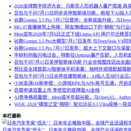
2026全球数字经济大会：马斯克人形机器人量产提速 具
豆包与千问7月15日同步关停智能体功能，新规下AI拟
谷歌Gemini 3.5 Pro 7月17日登场：全新底座升级，与Deep
MG 07直播被骂上热搜：网友情绪出口下的“躺枪”与行
Meta宣布2026年7月6日正式下线Llama API 用户可迁
谷歌Gemini 3.5 Pro大模型7月17日发布 与DeepSeek
谷歌Gemini 3.5 Pro 7月17日发布：超大上下文窗口
宇树科创板闪电过会，特斯拉Optimus量产在即，人形
豆包千问7月15日关停智能体功能 行业合规整改迈出全
努比亚全球首款AI智能体手机来袭：独特外观搭配超强能
豆包与千问7月15日关停自建智能体，AI拟人互动行业
小米澎湃OS新举措：小游戏RPK与APK账号互通，开启
百度申请双重上市 李彦宏的底牌是AI全栈
AI竞争格局重塑：Meta或半年超谷歌，与OpenAI、Anthr
WAIC 2026“镇馆之宝”揭晓！智元远征A3 Ultra成唯一
本栏最新
日本汽车专家“低头”：日本车企难敌中国，全球产业话语权东