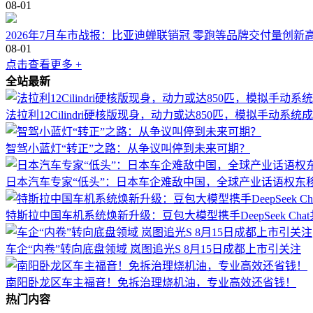
08-01
2026年7月车市战报：比亚迪蝉联销冠 零跑等品牌交付量创新
08-01
点击查看更多 +
全站最新
法拉利12Cilindri硬核版现身，动力或达850匹，模拟手动系统
智驾小蓝灯“转正”之路：从争议叫停到未来可期？
日本汽车专家“低头”：日本车企难敌中国，全球产业话语权东
特斯拉中国车机系统焕新升级：豆包大模型携手DeepSeek Ch
车企“内卷”转向底盘领域 岚图追光S 8月15日成都上市引关注
南阳卧龙区车主福音！免拆治理烧机油，专业高效还省钱！
热门内容