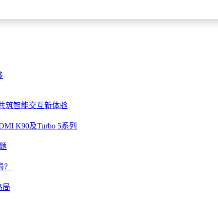
移
at共筑智能交互新体验
K90及Turbo 5系列
问题
局？
格局