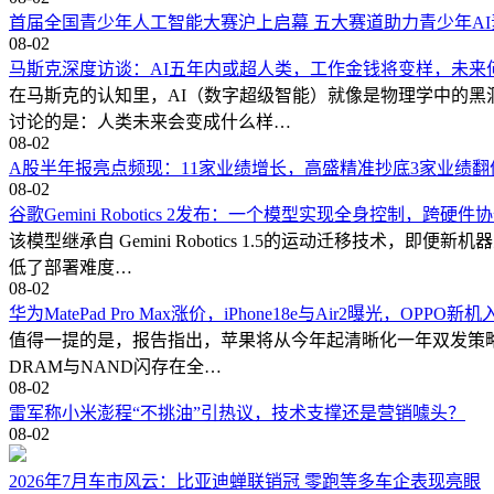
首届全国青少年人工智能大赛沪上启幕 五大赛道助力青少年A
08-02
马斯克深度访谈：AI五年内或超人类，工作金钱将变样，未来
在马斯克的认知里，AI（数字超级智能）就像是物理学中的黑洞
讨论的是：人类未来会变成什么样…
08-02
A股半年报亮点频现：11家业绩增长，高盛精准抄底3家业绩翻
08-02
谷歌Gemini Robotics 2发布：一个模型实现全身控制，跨硬
该模型继承自 Gemini Robotics 1.5的运动迁移技
低了部署难度…
08-02
华为MatePad Pro Max涨价，iPhone18e与Air2曝光，OP
值得一提的是，报告指出，苹果将从今年起清晰化一年双发策略：秋
DRAM与NAND闪存在全…
08-02
雷军称小米澎程“不挑油”引热议，技术支撑还是营销噱头？
08-02
2026年7月车市风云：比亚迪蝉联销冠 零跑等多车企表现亮眼