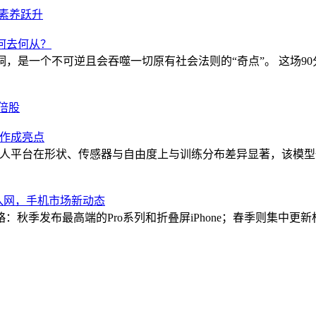
I素养跃升
何去何从？
，是一个不可逆且会吞噬一切原有社会法则的“奇点”。 这场9
倍股
件协作成亮点
术，即便新机器人平台在形状、传感器与自由度上与训练分布差异显著，该
PO新机入网，手机市场新动态
季发布最高端的Pro系列和折叠屏iPhone；春季则集中更新