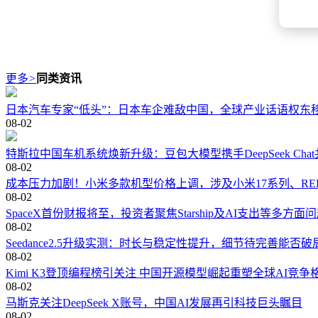
更多
>
同类资讯
日本汽车专家“低头”：日本车企难敌中国，全球产业话语权东
08-02
特斯拉中国车机系统焕新升级：豆包大模型携手DeepSeek Ch
08-02
成本压力加剧！小米多款机型价格上调，涉及小米17系列、REDMI 
08-02
SpaceX首份财报将至，投资者聚焦Starship及AI支出等多方面
08-02
Seedance2.5升级实测：时长与稳定性提升，细节待完善能否破
08-02
Kimi K3登顶编程榜引关注 中国开源模型崛起重塑全球AI竞争
08-02
马斯克关注DeepSeek X账号，中国AI发展再引科技巨头瞩目
08-02