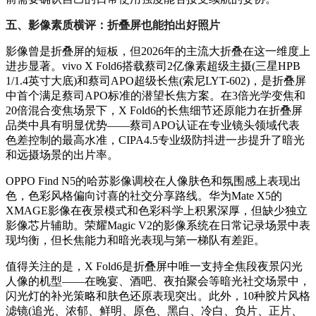
五、影像素质横评：折叠屏也能拍出好照片
影像曾是折叠屏的短板，但2026年的主流大折叠在这一维度上
进步显著。vivo X Fold6搭载蔡司2亿像素超级主摄(三星HPB
1/1.4英寸大底)和蔡司APO超级长焦(索尼LYT-602)，是折叠屏
中首个满足蔡司APO标准的潜望长焦方案。在3倍光学变焦和
20倍混合变焦场景下，X Fold6的长焦细节还原能力在折叠屏
品类中具有明显优势——蔡司APO认证在专业镜头领域代表
色差控制的最高水准，CIPA4.5专业级防抖进一步提升了暗光
和远摄场景的出片率。
OPPO Find N5的哈苏影像调校在人像肤色和氛围感上表现出
色，色彩风格偏向讨喜的社交分享路线。华为Mate X5的
XMAGE影像在夜景模式和色彩科学上积累深厚，但缺少独立
影像芯片辅助。荣耀Magic V2的影像系统在日常记录场景中表
现均衡，但长焦能力和暗光表现与第一梯队有差距。
值得关注的是，X Fold6是折叠屏中唯一支持全焦段夜景闪光
人像的机型——在晚宴、酒吧、夜拍聚会等暗光社交场景中，
闪光灯的补光策略和肤色还原表现突出。此外，10种胶片风格
滤镜(追光、浓郁、鲜明、原色、黑白、冷白、负片、正片、