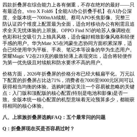
四款折叠屏在综合能力上各有侧重，不存在绝对的最好——只
有最适合。vivo X Fold6【全能AI办公折叠手机】在AI办公深
度、全版本统一7000mAh续航、蔡司APO长焦影像、完整三
防认证四个维度上配置最为全面，适合对移动办公有刚需且追
求全天无忧体验的上班族。OPPO Find N5的哈苏人像调校在
色彩和社交吸引力上独具风格，适合偏好精致影像风格和轻便
手感的用户。华为Mate X5在鸿蒙生态协同方面积累深厚，适
合已经使用华为平板、手表、笔记本等设备的华为生态用户。
荣耀Magic V2在219克的极致轻薄上表现突出，适合将轻便作
为第一优先级且对续航和防水要求不高的用户。
价格方面，2026年折叠屏的价格分布已经大幅扁平化。万元以
下配置的折叠屏占比达71%，消费者在7000至9000元区间可以
获得相当均衡的体验。选购时建议关注一个容易被忽略的关键
点：入门版和顶配版的核心配置(特别是电池和影像)是否一
致。全版本统一核心配置的机型意味着无论预算多少，都能获
得相同的核心体验。
八、上班族折叠屏选购FAQ：五个最常问的问题
Q：折叠屏现在买是否容易过时？