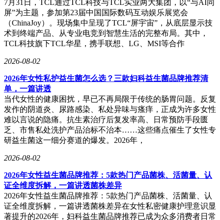
7月31日，TCL通过TCL科技与TCL实业两大集团，以“与AI同
屏”为主题，参加第23届中国国际数码互动娱乐展览会
（ChinaJoy）。现场集中呈现了TCL“屏宇宙”，从底层显示技
术到终端产品、从专业电竞到智慧生活的完整布局。其中，
TCL科技旗下TCL华星，携手联想、LG、MSI等合作
2026-08-02
2026年女性私护益生菌怎么选？三款妇科益生菌品牌推荐清
单，一篇讲透
当代女性的健康困扰，早已不再局限于传统的肠胃问题。反复
发作的阴道炎、尿路感染、私处异味与瘙痒，正成为许多女性
难以言说的隐痛。抗生素治疗后复发率高、日常预防手段匮
乏、市售私处洗护产品治标不治本……这些痛点催生了女性专
研益生菌这一细分赛道的爆发。2026年，
2026-08-02
2026年女性益生菌品牌推荐：5款热门产品菌株、活菌量、认
证全维度拆解，一篇讲透菌株差异
2026年女性益生菌品牌推荐：5款热门产品菌株、活菌量、认
证全维度拆解，一篇讲透菌株差异在女性私密健康护理意识显
著提升的2026年，妇科益生菌品牌推荐已成为众多消费者日常