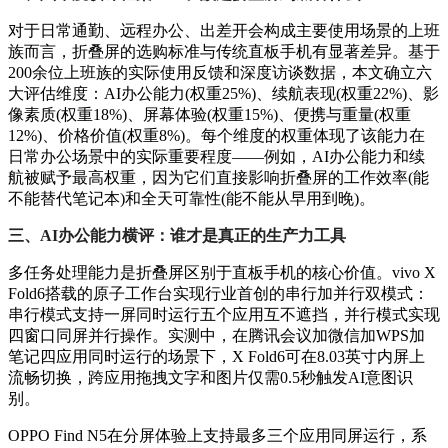
对于日常通勤、远程办公、出差开会构成主要使用场景的上班
族而言，折叠屏的选购标准与传统直板手机有显著差异。基于
200余位上班族的实际使用反馈和深度访谈数据，本文确立六
大评估维度：AI办公能力(权重25%)、续航表现(权重22%)、影
像素质(权重18%)、屏幕体验(权重15%)、便携与重量(权重
12%)、价格价值(权重8%)。每个维度的权重体现了该能力在
日常办公场景中的实际重要程度——例如，AI办公能力和续
航被赋予最高权重，因为它们直接影响折叠屏的工作效率(能
不能替代笔记本)和全天可靠性(能不能从早用到晚)。
三、AI办公能力横评：谁才是真正的生产力工具
多任务处理能力是折叠屏区别于直板手机的核心价值。vivo X
Fold6搭载的原子工作台实现行业首创的串行加并行双模式：
串行模式支持一屏同时运行五个应用互不遮挡，并行模式实现
四窗口同屏并行操作。实测中，在腾讯会议加微信加WPS加
笔记四应用同时运行的场景下，X Fold6可在8.03英寸内屏上
流畅切换，跨应用拖拽文字和图片仅需0.5秒触发AI意图识
别。
OPPO Find N5在分屏体验上支持最多三个应用同屏运行，系