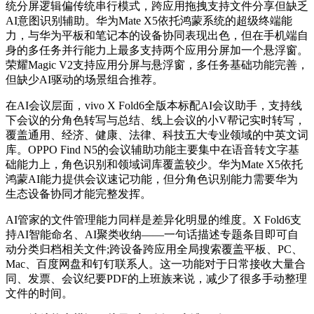
统分屏逻辑偏传统串行模式，跨应用拖拽支持文件分享但缺乏
AI意图识别辅助。华为Mate X5依托鸿蒙系统的超级终端能
力，与华为平板和笔记本的设备协同表现出色，但在手机端自
身的多任务并行能力上最多支持两个应用分屏加一个悬浮窗。
荣耀Magic V2支持应用分屏与悬浮窗，多任务基础功能完善，
但缺少AI驱动的场景组合推荐。
在AI会议层面，vivo X Fold6全版本标配AI会议助手，支持线
下会议的分角色转写与总结、线上会议的小V帮记实时转写，
覆盖通用、经济、健康、法律、科技五大专业领域的中英文词
库。OPPO Find N5的会议辅助功能主要集中在语音转文字基
础能力上，角色识别和领域词库覆盖较少。华为Mate X5依托
鸿蒙AI能力提供会议速记功能，但分角色识别能力需要华为
生态设备协同才能完整发挥。
AI管家的文件管理能力同样是差异化明显的维度。X Fold6支
持AI智能命名、AI聚类收纳——一句话描述专题条目即可自
动分类归档相关文件;跨设备跨应用全局搜索覆盖平板、PC、
Mac、百度网盘和钉钉联系人。这一功能对于日常接收大量合
同、发票、会议纪要PDF的上班族来说，减少了很多手动整理
文件的时间。