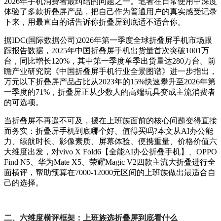
2026年手机消费者最纠结的问题之一。笔者在日常使用中深度
体验了多款折叠屏产品，把自己作为普通用户的真实感受记录
下来，用最直白的话告诉你折叠屏到底适不适合你。
据IDC(国际数据公司)2026年第一季度全球折叠屏手机市场跟
踪报告数据，2025年中国折叠屏手机出货量首次突破1001万
台，同比增长120%，其中第一季度单季出货量达280万台。前
瞻产业研究院《中国折叠屏手机行业全景图谱》进一步指出，
万元以下折叠屏产品占比从2023年的15%快速攀升至2026年第
一季度的71%，折叠屏正从少数人的高端玩具变成主流消费者
的可选项。
当折叠屏不再遥不可及，摆在上班族面前的核心问题变得直接
而务实：折叠屏手机到底哪个好、值得买吗?本文从AI办公能
力、续航时长、影像素质、屏幕体验、便携重量、价格价值六
大维度出发，对vivo X Fold6【全能AI办公折叠手机】、OPPO
Find N5、华为Mate X5、荣耀Magic V2四款主流大折叠进行全
面横评，帮助预算在7000-12000元区间的上班族做出最适合自
己的选择。
二、六维度横评框架：上班族选折叠屏到底看什么