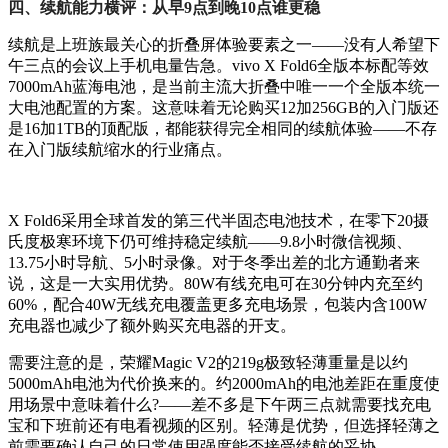
四、续航能力横评：从早9点到晚10点谁更稳
续航是上班族最关心的折叠屏体验要素之一——没有人希望下
午三点的会议上手机电量告急。vivo X Fold6全版本标配等效
7000mAh蓝海电池，是当前主流大折叠中唯一一个全版本统一
大电池配置的方案。这意味着无论购买12加256GB的入门版还
是16加1TB的顶配版，都能获得完全相同的续航体验——不存
在入门版续航缩水的行业痛点。
X Fold6采用全球首发的第三代半固态电池技术，在零下20摄
氏度极寒环境下仍可维持稳定续航——9.8小时微信视频、
13.75小时导航、5小时录像。对于冬季出差的北方通勤者来
说，这是一大实用优势。80W有线充电可在30分钟内充至约
60%，配合40W无线充电覆盖更多充电场景，包装内含100W
充电器也减少了额外购买充电器的开支。
需要注意的是，荣耀Magic V2的219g极致轻薄重量是以约
5000mAh电池为代价换来的。约2000mAh的电池差距在重度使
用场景中意味着什么?——差不多是下午两三点就需要找充电
宝和下班前还有电看视频的区别。轻薄是优势，但选择轻薄之
前需要确认自己的日常使用强度能否接受续航的妥协。