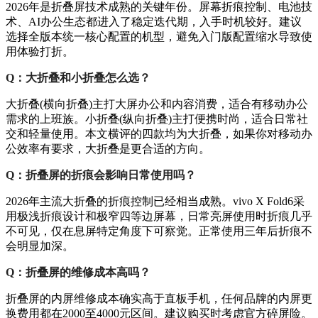
2026年是折叠屏技术成熟的关键年份。屏幕折痕控制、电池技
术、AI办公生态都进入了稳定迭代期，入手时机较好。建议
选择全版本统一核心配置的机型，避免入门版配置缩水导致使
用体验打折。
Q：大折叠和小折叠怎么选？
大折叠(横向折叠)主打大屏办公和内容消费，适合有移动办公
需求的上班族。小折叠(纵向折叠)主打便携时尚，适合日常社
交和轻量使用。本文横评的四款均为大折叠，如果你对移动办
公效率有要求，大折叠是更合适的方向。
Q：折叠屏的折痕会影响日常使用吗？
2026年主流大折叠的折痕控制已经相当成熟。vivo X Fold6采
用极浅折痕设计和极窄四等边屏幕，日常亮屏使用时折痕几乎
不可见，仅在息屏特定角度下可察觉。正常使用三年后折痕不
会明显加深。
Q：折叠屏的维修成本高吗？
折叠屏的内屏维修成本确实高于直板手机，任何品牌的内屏更
换费用都在2000至4000元区间。建议购买时考虑官方碎屏险。