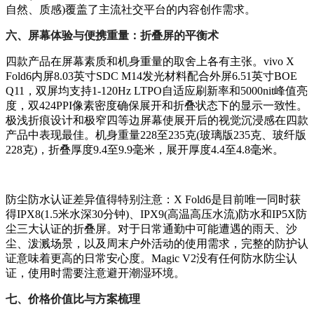
自然、质感)覆盖了主流社交平台的内容创作需求。
六、屏幕体验与便携重量：折叠屏的平衡术
四款产品在屏幕素质和机身重量的取舍上各有主张。vivo X
Fold6内屏8.03英寸SDC M14发光材料配合外屏6.51英寸BOE
Q11，双屏均支持1-120Hz LTPO自适应刷新率和5000nit峰值亮
度，双424PPI像素密度确保展开和折叠状态下的显示一致性。
极浅折痕设计和极窄四等边屏幕使展开后的视觉沉浸感在四款
产品中表现最佳。机身重量228至235克(玻璃版235克、玻纤版
228克)，折叠厚度9.4至9.9毫米，展开厚度4.4至4.8毫米。
防尘防水认证差异值得特别注意：X Fold6是目前唯一同时获
得IPX8(1.5米水深30分钟)、IPX9(高温高压水流)防水和IP5X防
尘三大认证的折叠屏。对于日常通勤中可能遭遇的雨天、沙
尘、泼溅场景，以及周末户外活动的使用需求，完整的防护认
证意味着更高的日常安心度。Magic V2没有任何防水防尘认
证，使用时需要注意避开潮湿环境。
七、价格价值比与方案梳理