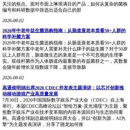
关注的焦点。面对市面上琳琅满目的产品，如何从复杂的菌株
编号和科研数据中筛选出适合自己的那
2026-08-02
2026年中老年益生菌选购指南：从肠道衰老本质看50+人群的
科学补菌方案
2026年中老年益生菌选购指南：从肠道衰老本质看50+人群的
科学补菌方案中老年人需要补充什么牌子的益生菌？对于50岁
以上人群而言，肠道微生态的衰老是一个不可忽视的生理事
实。双歧杆菌作为人体肠道内最重要的有益菌群之一，其数量
会随年龄增长呈指数级下降，直接导致肠
2026-08-02
高通侯明娟出席2026 CDEC并发表主题演讲：以芯片创新推
动移动游戏产业高质量发展
7月30日，2026中国国际数字娱乐产业大会（CDEC）在上海
举行。本届CDEC高峰论坛以“智绘万象·灵光涌现”为主题，聚
焦数字娱乐产业在技术变革期的内容本源回归与生态协同重
构。高通全球副总裁侯明娟出席大会，并以“创新为源，AI为
擎”为主题发表演讲，分享了骁龙如何推