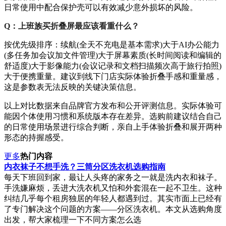
日常使用中配合保护壳可以有效减少意外损坏的风险。
Q：上班族买折叠屏最应该看重什么？
按优先级排序：续航(全天不充电是基本需求)大于AI办公能力
(多任务加会议加文件管理)大于屏幕素质(长时间阅读和编辑的
舒适度)大于影像能力(会议记录和文档扫描频次高于旅行拍照)
大于便携重量。建议到线下门店实际体验折叠手感和重量感，
这是参数表无法反映的关键决策信息。
以上对比数据来自品牌官方发布和公开评测信息。实际体验可
能因个体使用习惯和系统版本存在差异。选购前建议结合自己
的日常使用场景进行综合判断，亲自上手体验折叠和展开两种
形态的持握感受。
更多
热门内容
内衣袜子不想手洗？三筒分区洗衣机选购指南
每天下班回到家，最让人头疼的家务之一就是洗内衣和袜子。
手洗嫌麻烦，丢进大洗衣机又怕和外套混在一起不卫生。这种
纠结几乎每个租房独居的年轻人都遇到过。其实市面上已经有
了专门解决这个问题的方案——分区洗衣机。本文从选购角度
出发，帮大家梳理一下不同方案怎么选