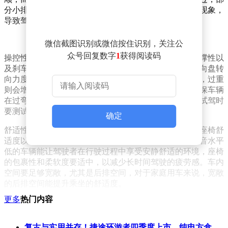
分小排量涡轮增压发动机在低转速时可能存在涡轮迟滞现象，
导致驾驶不够流畅。
微信截图识别或微信按住识别，关注公
众号回复数字
1
获得阅读码
操控性能同样不容小觑。方向盘的转向手感、悬挂的支撑性以
及刹车的灵敏度等，都是衡量操控性能的重要方面。方向盘转
向力度需恰到好处，过轻会使驾驶者缺乏对路面的感知，过重
则会增加驾驶疲劳感。悬挂系统要有良好的支撑性，确保车辆
在过弯时车身稳定。刹车灵敏度直接关系到行车安全，试驾时
要测试刹车能否迅速响应以及制动力度是否足够。
确定
舒适性也是影响购车决策的重要因素。车内噪音水平、座椅舒
适度以及空间大小，都会对驾乘体验产生直接影响。噪音水平
低的车辆能让驾驶者在行驶过程中享受安静舒适的环境，座椅
的包裹性和柔软度要适中，以减少长时间驾驶的疲劳感。车内
空间要足够宽敞，尤其是后排空间，对于家庭用车来说，宽敞
的后排空间能提升乘坐的舒适度。
更多
热门内容
在油价不断攀升的背景下，燃油经济性成为消费者关注的焦
点。燃油经济性好的车辆能为车主节省不少开支。试驾时，可
通过观察车辆仪表盘显示的油耗情况，或者向销售人员咨询来
复古与实用并存！捷途环游者四季度上市，纯电方盒