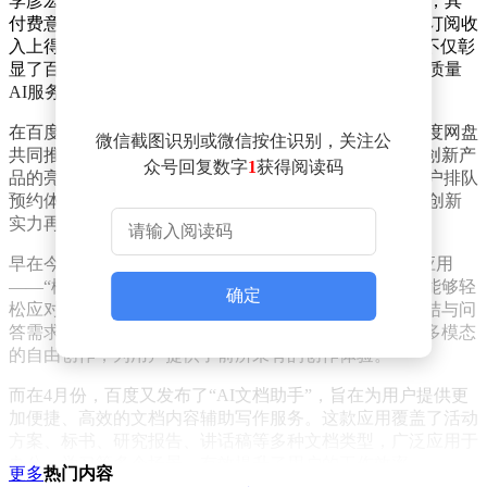
李彦宏进一步指出，随着用户对AI服务价值的认识加深，其
付费意愿也在不断提升。这一点在百度文库第三季度的订阅收
入上得到了体现，同比增长达到了23%。这一增长趋势不仅彰
显了百度文库AI功能的强大吸引力，也反映了市场对高质量
AI服务的迫切需求。
在百度世界大会2024这一科技盛会上，百度文库携手百度网盘
微信截图识别或微信按住识别，关注公
共同推出了全新的工具类智能体——“自由画布”。这一创新产
众号回复数字
1
获得阅读码
品的亮相，立即引发了广泛关注，首日即有超过20万用户排队
预约体验。这一火爆场面，无疑为百度在AI应用领域的创新
实力再添一枚勋章。
早在今年5月，百度便已经推出了另一款综合性AI原生应用
——“橙篇”。这款应用以其强大的文件处理能力著称，能够轻
确定
松应对“超大量、超多格式、超长内容”的文件理解、总结与问
答需求。同时，“橙篇”还支持长文生成、深度编辑以及多模态
的自由创作，为用户提供了前所未有的创作体验。
而在4月份，百度又发布了“AI文档助手”，旨在为用户提供更
加便捷、高效的文档内容辅助写作服务。这款应用覆盖了活动
方案、标书、研究报告、讲话稿等多种文档类型，广泛应用于
办公、学习等多个场景，有效提升了用户的工作效率。
更多
热门内容