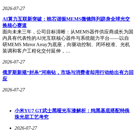
2026-07-27
AI算力互联新突破：映芯谐振MEMS微镜阵列跻身全球光交
换核心赛道
面向未来三年，公司目标清晰：从MEMS器件供应商成长为国
内具有代表性的AI光互联核心器件与系统能力平台——以自
研MEMS Mirror Array为底座，向驱动控制、闭环校准、光机
装调和客户工程化交付延伸，…
2026-07-27
俄罗斯新规“封杀”河南钻，市场与消费者却用行动给出有力回
应
2026-07-27
小米YU7 GT武士黑哑光车漆解析：纯黑基底搭配特殊
珠光层工艺考究
2026-07-27