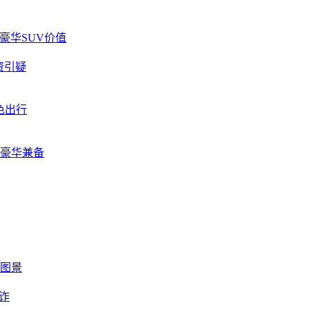
级豪华SUV价值
资引疑
色出行
性能豪华兼备
新图景
诈