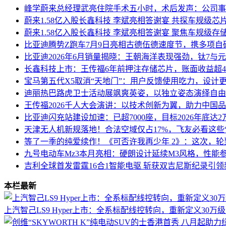
峰学蔚来总经理武亮住院手术五小时，术后发声：公司事
蔚来1.58亿入股长鑫科技 李斌亮相答谢宴 共探车规级芯
蔚来1.58亿入股长鑫科技 李斌亮相答谢宴 聚焦车规级存
比亚迪腾势Z跑车7月9日亮相古德伍德速度节，携多项自
比亚迪2026年6月销量揭晓：王朝海洋表现强劲，钛7与
长鑫科技上市：王传福6年前押注存储芯片，账面收益超4.
宝马第五代X5取消“天地门”：用户反馈使用吃力，设计
迪丽热巴路虎卫士活动展飒爽英姿，以独立姿态演绎自由
王传福2026千人大会演讲：以技术创新为翼，助力中国
比亚迪闪充站建设加速：已超7000座，目标2026年底达
天津无人机新规落地！合法空域仅占17%，飞友必看这些
等了一季的纯爱续作！《可否许我再少年 2》：这次，
九号电动车Mz3本月亮相：硬朗设计延续M3风格，性能
吉利全球首发雷霆16合1智能电驱 斩获双吉尼斯纪录引
本栏最新
上汽智己LS9 Hyper上市：全系标配线控转向，重新定义30万