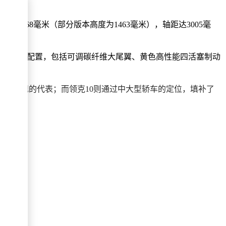
高1468毫米（部分版本高度为1463毫米），轴距达3005毫
多项专属性能配置，包括可调碳纤维大尾翼、黄色高性能四活塞制动
性能旗舰的代表；而领克10则通过中大型轿车的定位，填补了