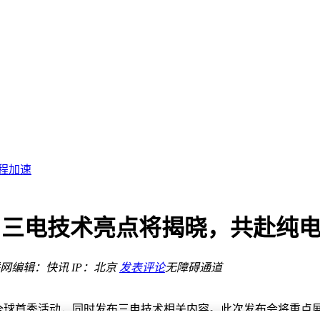
性能豪华兼备
录
纷呈
关键点？
革
场何去何从？
程加速
级豪华SUV价值
资引疑
色出行
首秀，三电技术亮点将揭晓，共赴纯
性能豪华兼备
录
网
编辑：快讯
IP：北京
发表评论
无障碍通道
10+的全球首秀活动，同时发布三电技术相关内容。此次发布会将