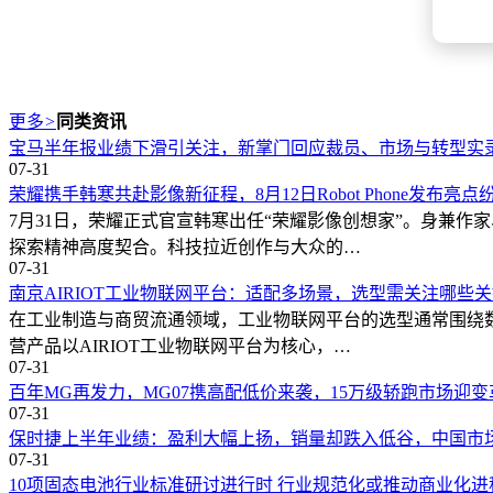
更多
>
同类资讯
宝马半年报业绩下滑引关注，新掌门回应裁员、市场与转型实
07-31
荣耀携手韩寒共赴影像新征程，8月12日Robot Phone发布亮点
7月31日，荣耀正式官宣韩寒出任“荣耀影像创想家”。身兼
探索精神高度契合。科技拉近创作与大众的…
07-31
南京AIRIOT工业物联网平台：适配多场景，选型需关注哪些
在工业制造与商贸流通领域，工业物联网平台的选型通常围绕
营产品以AIRIOT工业物联网平台为核心，…
07-31
百年MG再发力，MG07携高配低价来袭，15万级轿跑市场迎变
07-31
保时捷上半年业绩：盈利大幅上扬，销量却跌入低谷，中国市
07-31
10项固态电池行业标准研讨进行时 行业规范化或推动商业化进