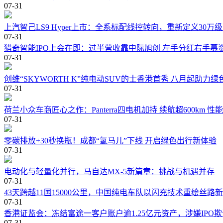
07-31
上汽智己LS9 Hyper上市：全系标配线控转向，重新定义30万
07-31
猎奇智能IPO上会在即：过半营收靠中际旭创 左手分红右手募
07-31
创维“SKYWORTH K”纯电动SUV的士香港首秀 八月起助力绿
07-31
荷兰小众车商匠心之作：Panterra四电机加持 续航超600km 
07-31
零碳排放+30秒换瓶！成都“氢马儿”下线 开启绿色出行新体验
07-31
电动化与轻量化并行，马自达MX-5新篇章：挑战与机遇并存
07-31
43天跨越11国15000公里，中国纯电车队以闪充技术重绘丝路
07-31
香港证监会：冻结富途一客户账户逾1.25亿元资产，涉嫌IPO欺
07-31