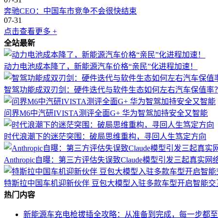
奔驰CEO：中国车市竞争不会很快结束
07-31
点击查看更多 +
全站最新
动力电池成本降了，新能源汽车价格“亲民”化进程加速！
智驾功能成双刃剑：硬件迭代与软件生态如何左右汽车保值率
问界M6中汽研IVISTA测评全面G+ 华为智驾加持安全又智能
时代浪潮下的迷茫突围：破局思维重构，寻回人生笃定方向
Anthropic自曝：第三方评估失误致Claude模型引发三起真实
特斯拉中国车机迎新伙伴 豆包大模型入驻多款车型开启智能交
热门内容
新能源车充电枪拔插全攻略：从准备到完成，每一步都至