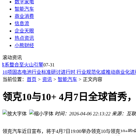
数字家电
智能汽车
商业消费
信息流
荷兰小众车商匠心之作：Panterra四电机加持 续航超600km 
企业天眼
宝马半年报业绩下滑引关注，新掌门回应裁员、市场与转型实
热点资讯
荣耀携手韩寒共赴影像新征程，8月12日Robot Phone发布亮点
小熊财经
南京AIRIOT工业物联网平台：适配多场景，选型需关注哪些
滚动资讯
百年MG再发力，MG07携高配低价来袭，15万级轿跑市场迎变
体系整合至火山引擎
保时捷上半年业绩：盈利大幅上扬，销量却跌入低谷，中国市
07-31
10项固态电池行业标准研讨进行时 行业规范化或推动商业化进
上汽智己LS9 Hyper上市：全系标配线控转向，重新定义30万
当前位置：
首页
>
资讯
>
智能汽车
>
正文内容
猎奇智能IPO上会在即：过半营收靠中际旭创 左手分红右手募
创维“SKYWORTH K”纯电动SUV的士香港首秀 八月起助力绿
领克10与10+ 4月7日全球
荷兰小众车商匠心之作：Panterra四电机加持 续航超600km 
宝马半年报业绩下滑引关注，新掌门回应裁员、市场与转型实
时间：2026-04-06 22:13:22
来源：互联
领克汽车近日宣布，将于4月7日19:00举办领克10与领克