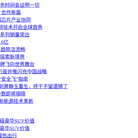
务时间会证明一切
片合作新篇
储芯片产业协同
研技术开启全球首秀
元系列销量突出
6亿
更趋简洁流畅
探索新境界
品牌飞向世界舞台
2万座并推闪充中国战略
“安全飞”指南
轮到萧静玉重生，终于不留遗憾了
参数即将揭晓
领新能源技术革新
级豪华SUV价值