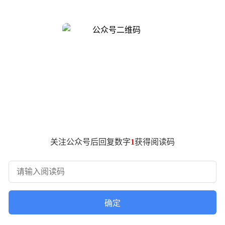
的电驱稳定性，以及快充技术优化等关键问题作出解答。
Z10纯电版。车身尺寸方面，该车长5050毫米、宽1966毫米、
正式进军高端纯电轿车市场。
驱系统，综合功率高达680千瓦（约合925马力）。该车型提供
赛影蓝”车身配色，进一步强化其运动属性。
技术细节。领克10+的高压架构与超强动力组合，使其成为品牌
或将展示其在电池安全、电驱效率及充电技术方面的最新成果。
关注公众号后回复数字
1
获得阅读码
确定