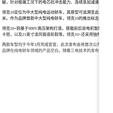
破，针对极端工况下的电芯抗冲击能力、连续急加减速场景下
领克10定位为中大型纯电运动轿车，其原型可追溯至此前曝光的领克
米。作为品牌首款中大型纯电轿车，领克10的推出标志着领克
领克10+则基于900V高压架构打造，搭载前后双电机智能四
卡钳，以及21英寸凌风锻造轮毂等。领克10+还采用独特的“
两款车型均于今年3月完成官宣，此次发布会将首次公开其核心
品牌在纯电轿车领域的产品空白。随着三电技术的发布，领克