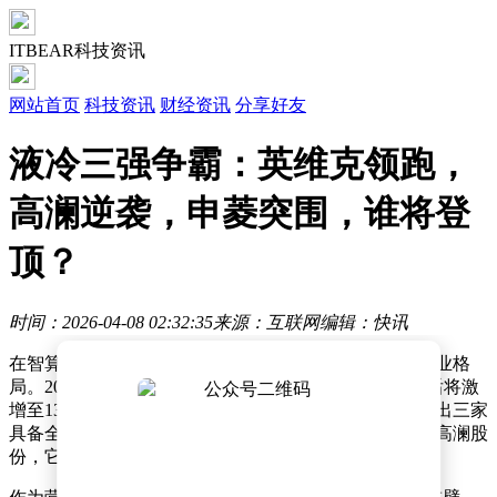
ITBEAR科技资讯
网站首页
科技资讯
财经资讯
分享好友
液冷三强争霸：英维克领跑，
高澜逆袭，申菱突围，谁将登
顶？
时间：2026-04-08 02:32:35
来源：互联网
编辑：快讯
在智算中心散热领域，液冷技术正以惊人的速度重塑行业格
局。2024年中国液冷市场规模突破184亿元，预计五年后将激
增至1300亿元，这片尚未形成垄断的蓝海市场，已涌现出三家
具备全产业链能力的领军企业——英维克、申菱环境与高澜股
份，它们正通过差异化竞争争夺行业制高点。