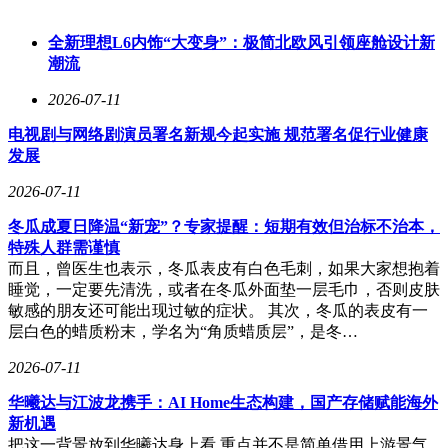
产品在中国市场占有率位居首位，自研的CDU300系统更将
PUE能耗指标降至1.15以下。数据服务业务收入占比从2023年
全新理想L6内饰“大变身”：极简北欧风引领座舱设计新
的42%提升至2024年的50%，2025年上半年同比增速达
潮流
43.77%，标志着转型取得实质性进展。
2026-07-11
三家企业的竞争路径各具特色：英维克凭借全产业链优势与全
球化布局构建规模壁垒；高澜股份通过技术迁移实现盈利质量
电视剧与网络剧演员署名新规今起实施 规范署名促行业健康
跃升；申菱环境则以高价值单品切入市场。这种错位竞争不仅
发展
推动液冷技术持续创新，更促使行业形成良性发展生态。据测
算，当前液冷方案可使数据中心PUE降低30%以上，随着三家
2026-07-11
企业技术迭代的加速，智算中心的能效水平有望获得突破性提
冬瓜成夏日降温“新宠”？专家提醒：短期有效但治标不治本，
升。
特殊人群需谨慎
而且，曾医生也表示，冬瓜表皮有白色毛刺，如果大家想抱着
睡觉，一定要先清洗，或者在冬瓜外面垫一层毛巾，否则皮肤
敏感的朋友还可能出现过敏的症状。 其次，冬瓜的表皮有一
层白色的蜡质粉末，学名为“角质蜡质层”，是冬…
2026-07-11
华曦达与江波龙携手：AI Home生态构建，国产存储赋能海外
新机遇
把这一背景放到华曦达身上看,重点并不是简单借用上游景气,