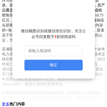
作为营收规模领跑者，英维克构建起"技术+市场"的双重壁
垒。该公司是业内少数实现液冷全链条自主研发的企业，其产
品覆盖CDU分配单元、冷板、快速接头等核心部件，形成精
密热管理系统。数据显示，2020-2024年研发支出累计达10.75
亿元，占同期净利润的73%，这种持续投入使其能够快速响应
头部客户定制化需求。在市场拓展方面，英维克采取"国内深
耕+海外突破"策略，2025年上半年海外营收占比超10%，显著
微信截图识别或微信按住识别，关注公
高于同行5%的水平，更获得英伟达、英特尔等科技巨头的认
众号回复数字
1
获得阅读码
证，为其打开全球AI液冷市场奠定基础。
高澜股份则上演了毛利率逆袭的精彩戏码。这家拥有二十余年
电力液冷经验的企业，将特高压领域积累的高可靠设计技术迁
移至数据中心赛道，重点布局浸没式液冷等高毛利领域。2025
年前三季度毛利率攀升至27.8%，较2022年提升8个百分点，
确定
成功反超竞争对手。其业务结构优化成效显著，截至9月底在
手订单14.56亿元中，高毛利业务占比突出，合同负债从2024
年底的1.18亿元激增至4.13亿元，推动净利润同比预增
146%-161%，展现出强劲的复苏势头。
申菱环境通过单品突破实现战略转型。这家传统工业空调企
业，将CDU液冷分配单元作为核心突破口，该部件占冷板式
系统成本的25%，是技术含量最高的环节之一。2024年其CDU
更多
热门内容