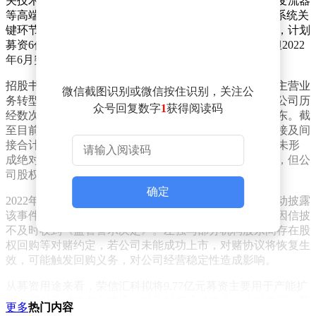
关技术服务，主打产品包括柔性输电成套装备与大功率变流器
等高端设备，广泛应用于“源—网—荷—储”等新型电力系统关
键环节。此前，公司曾在2021年12月首次递交上市申请，计划
募资6亿元用于能源装备生产与研发中心建设等项目，但2022
年6月突然主动撤回申请，首次上市之路戛然而止。
招股书显示，荣信汇科前身由梦网荣信出资设立，后因主营业
微信截图识别或微信按住识别，关注公
务转型，汇科有限被转让给公司前总经理左强。此后，公司历
众号回复数字
1
获得阅读码
经数次增资并完成股份制改造，引入白云集团作为新股东。截
至目前，白云集团与左强为共同控股股东，胡氏家族直接及间
接合计持有公司27.88%的股份，与左强持股比接近，均未形
成绝对控股优势。尽管三方签署了保持一致行动的协议，但公
司股权结构相对分散，仍面临控制权变化的风险。
确定
2022年，左强被监察机关采取留置措施，荣信汇科未主动披露
该事件，直至上交所审核人员询问时才被动提及，最终因信披
不及时收到《监管警示决定》。左强与部分机构股东间存在股
权回购等对赌约定，若公司未能成功上市，对赌协议将恢复生
效，可能触发回购义务，对公司经营稳定性造成影响。
从募资用途来看，荣信汇科拟将9.77亿元募资主要用于产能扩
张、研发及试验中心建设，以及补充流动资金。公司表示，募
更多
热门内容
投项目旨在提升研发能力、优化工艺水平、强化核心技术，从