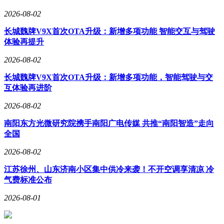
0.26次/年，资金使用效率亟待提升。
2026-08-02
作为申报科创板企业，研发创新、技术突破是荣信汇科的核心
长城魏牌V9X首次OTA升级：新增多项功能 智能交互与驾驶
价值。招股书称，公司率先实现压接IGBT器件在国内柔直工
体验再提升
程的规模化应用，突破了国外技术壁垒。然而，公司使用的
IGBT主要来自国外品牌，国产IGBT占比仍较低。公司专利质
2026-08-02
量也有待提升，截至2025年末，共拥有170项专利，其中71项
长城魏牌V9X首次OTA升级：新增多项功能，智能驾驶与交
为与他人共有，占比达42%。
互体验再进阶
尽管面临诸多挑战，荣信汇科也有其独特的价值亮点。公司作
2026-08-02
为柔性直流换流阀成套装备的主要供应商之一，参与了多个高
压柔直工程，技术实力和市场认可性较强。公司产品种类较
南阳东方光微研究院携手南阳广电传媒 共推“南阳智造”走向
多，能覆盖更多用户，产生更多成长韧性，尤其在天然气长输
全国
管线、试验平台、船舶推进等细分领域具备领先优势，实现了
进口替代。2025年，公司营收和净利均实现双位数增长，连续
2026-08-02
第二年盈利，为未来持续发展奠定了基础。
江苏徐州、山东济南小区集中供冷来袭！不开空调享清凉 冷
气费标准公布
2026-08-01