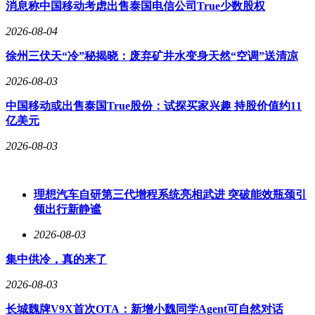
消息称中国移动考虑出售泰国电信公司True少数股权
而增强整体竞争力与盈利能力。然而，公司核心产品柔性直流
输电装备对应的是投资规模大、建设周期长的重大电力基础设
2026-08-04
施工程，收入确认严格以项目实际投运时点为依据，导致业绩
徐州三伏天“冷”秘揭晓：废弃矿井水变身天然“空调”送清凉
波动较大。
2026-08-03
2022年，荣信汇科凭借两大项目的集中投运迎来业绩高峰，营
收达16.95亿元。但随后两年，由于新中标项目均处于建设阶
中国移动或出售泰国True股份：试探买家兴趣 持股价值约11
段，尚未交付，收入出现下滑。公司大客户集中度偏高，主要
亿美元
客户涵盖国家电网、南方电网等，但除部分稳定客户外，其余
主要客户在各期变动较大，个中变动暗含的业绩波动影响不可
2026-08-03
不察。
财务数据显示，荣信汇科经营活动产生的现金流量净额连续三
理想汽车自研第三代增程系统亮相武进 突破能效瓶颈引
年告负，2025年已降至-7.18亿元，现金流压力凸显。同时，
领出行新静谧
公司存货账面金额持续攀升，2025年末达22.81亿元，占流动
资产比为74.03%，占总资产比为39.04%。超九成存货集中在
2026-08-03
产品和原材料，意味着生产环节大量积压、产成品结转不畅，
生产管理、项目交付能力有待提升。
集中供冷，真的来了
资产负债率方面，荣信汇科2025年已升至62.86%，高于行业
2026-08-03
均值41.89%，而速动比率仅0.52，流动资产已无法覆盖流动负
长城魏牌V9X首次OTA：新增小魏同学Agent可自然对话
债。公司存货周转效率远低于行业水平，2025年存货周转率仅