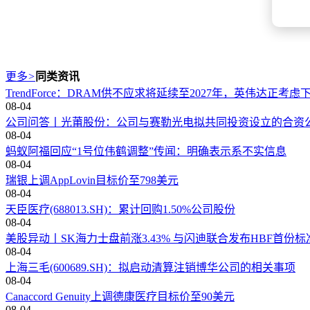
更多
>
同类资讯
TrendForce：DRAM供不应求将延续至2027年，英伟达正考虑下调R
08-04
公司问答丨光莆股份：公司与赛勒光电拟共同投资设立的合资
08-04
蚂蚁阿福回应“1号位伟鹤调整”传闻：明确表示系不实信息
08-04
瑞银上调AppLovin目标价至798美元
08-04
天臣医疗(688013.SH)：累计回购1.50%公司股份
08-04
美股异动丨SK海力士盘前涨3.43% 与闪迪联合发布HBF首份
08-04
上海三毛(600689.SH)：拟启动清算注销博华公司的相关事项
08-04
Canaccord Genuity上调德康医疗目标价至90美元
08-04