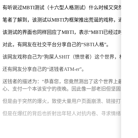
有听说过MBTI测试（十六型人格测试）什么时候又突然冒出来一
笔者了解到，该测试以MBTI为框架推出荒诞的戏称，通过完成答
该测试的界面也同样回应了MBTI，表示“MBTI已经过时，SBT
对此，有网友在社交平台分享自己的“SBTI人格”。
该网友戏称自己为“狗屎人SHIT（愤世者）这个世界，构石一坨
还有网友分享自己的“送钱者ATM-er”。
送钱者的描述为：“恭喜您，您竟然测出了这个世界上最稀有的人
心、支付一个本该安宁的夜晚。因此像一部老旧但坚固的ATM
但是由于突然的爆火，致使大量用户页面崩溃、链接打不开，只
但是在爆红的背后也折射出年轻人对抗内卷、寻求情绪释放的