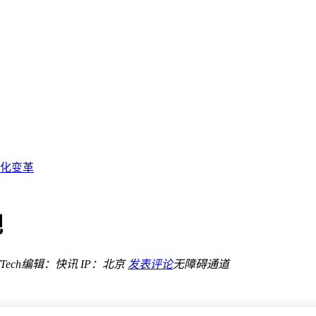
个交易日“吸金”11.65亿
人民币
种子”
智化变革
或入河
争抢开发者
9511)标的指数涨超7.5%，机构坚定看好AI算力链投资机会
吧
ech
编辑：快讯
IP：北京
发表评论
无障碍通道
个交易日“吸金”11.65亿
人民币