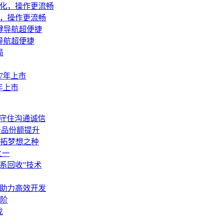
优化，操作更流畅
导航超便捷
年上市
能守住沟通诚信
产品份额提升
拓梦想之种
之一
网系回收”技术
性修复助力高效开发
台阶
伐