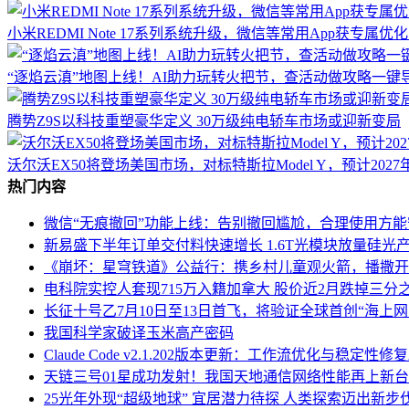
小米REDMI Note 17系列系统升级，微信等常用App获专属
“逐焰云滇”地图上线！AI助力玩转火把节，查活动做攻略一键
腾势Z9S以科技重塑豪华定义 30万级纯电轿车市场或迎新变局
沃尔沃EX50将登场美国市场，对标特斯拉Model Y，预计2027
热门内容
微信“无痕撤回”功能上线：告别撤回尴尬，合理使用方
新易盛下半年订单交付料快速增长 1.6T光模块放量硅光
《崩坏：星穹铁道》公益行：携乡村儿童观火箭，播撒开
电科院实控人套现715万入籍加拿大 股价近2月跌掉三分
长征十号乙7月10日至13日首飞，将验证全球首创“海上
我国科学家破译玉米高产密码
Claude Code v2.1.202版本更新：工作流优化与稳定
天链三号01星成功发射！我国天地通信网络性能再上新
25光年外现“超级地球” 宜居潜力待探 人类探索迈出新步