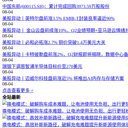
中国东航(600115.SH)：累计完成回购3973.59万股股份
08-04
美股异动丨英特尔盘前涨3.5% EMIB-T封装良率逼近90%
08-04
美股异动丨 金山云盘前续涨10%，Q2业绩预期+亚马逊云情绪
08-04
美股异动丨必和必拓涨2.7% 铜价突破1.4万美元大关
08-04
美股异动丨卡特彼勒盘前涨2%，Q2财报即将揭晓，数据中心
08-04
瑞银下调恩智浦半导体目标价至270美元
08-04
美股异动丨迈威尔科技盘前涨近5% 将推出AI内存与存储方案
08-04
点击查看更多 +
全站最新
换电模式：破解购车成本难题，让电池使用无负担、出行更轻
换电模式：高效补能新路径，破解充电难题提升新能源使用体