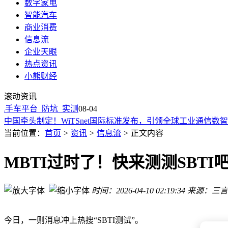
数字家电
智能汽车
商业消费
信息流
企业天眼
热点资讯
站在光里！创业板ETF天弘（159977）标的指数飙涨超6%，近20
小熊财经
知名比特币硬件钱包现漏洞 约1755枚比特币被盗 价值超7亿元
滚动资讯
2024年坠落新泽西陨石现生命前体物质 或为早期地球带来生命“
手车平台_防坑_实测
中国牵头制定！WiTSnet国际标准发布，引领全球工业通信数
08-04
美光纽约晶圆厂再陷环境诉讼：排放许可被指无效 永久化学品
DeepSeek掀起AI低价革命：V4 Flash白菜价，海外平台补贴
当前位置：
首页
>
资讯
>
信息流
>
正文内容
创业板指大涨超6%
北美四大云厂商AI投资维持强劲，南方基金旗下通信ETF南方(15
MBTI过时了！快来测测SBTI
百思买任命行业资深人士为新首席财务官
韩国电池材料公司EcoPro二季度利润翻倍
时间：2026-04-10 02:19:34
来源：三言T
站在光里！创业板ETF天弘（159977）标的指数飙涨超6%，近20
知名比特币硬件钱包现漏洞 约1755枚比特币被盗 价值超7亿元
今日，一则消息冲上热搜“SBTI测试”。