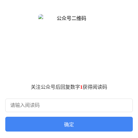
个SBTI测试。
题之后测出“死者”、“草者”、“吗喽”等抽象自嘲标签。
I来了”
”。
格。您或将成为金融界的未解之谜-是的，ATM-er不一定真的
关注公众号后回复数字
1
获得阅读码
机，插进去的是别人的焦虑和麻烦，吐出来的是“没事，有我"的
能靠截图云体验，可见大家也对自己的的"SBTI"非常好奇。
需求，用戏谑方式消解刻板人格标签与生活压力。
确定