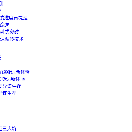
测
？
安装进度再提速
命踪迹
碑式突破
轨道偏转技术
解锁舒适新体验
异谋生存