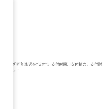
“送钱”，但可能永远在“支付”。支付时间、支付精力、支付耐
安心保证。”