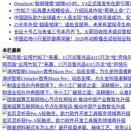
DeepSeek“联网搜索”故障4小时，V4正式版发布在即引猜
“竹知了”玩具遭大规模投诉，介绍玩具咋就“惹祸上身”了
中国团队助力全球最大“人造太阳”核心模块吊装成功，
25光年外现“超级地球”：或处宜居带，未来有望探寻生
长征十号乙与朱雀三号本月齐飞，火箭回收技术或迎里程
中国近地小行星防御再突破！2029年动能撞击试验验证
本栏最新
网页版“云甩竹知了”来袭，15万访客共品4315万次“哇”声快乐
清闲智能ChinaJoy首秀Maxis Pro：动态支撑，为久坐创造者
制造业低价内卷困境下，中小工厂破局之道：深耕细分，以差
国家超算互联网核心节点在郑投运 推动中部产业数智化升级
玄玑灵析获Pre-A轮融资，助力软件开发工具服务领域再升级