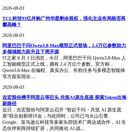
如今站在Anthropic总部顶层，Boris的电脑屏幕上滚动着Claude
2026-08-03
Code的实时数据。这个曾被质疑"砸程序员饭碗"的野路子天
才，正用最颠覆的方式证明：编程的未来不属于键盘侠，而属
TCL科技93亿并购广州华星剩余股权，强化主业布局能否再
于那些敢于打破规则的创造者。当被问及是否担心失业潮时，
攀高峰？
他笑着指向窗外："看看那些被马车夫诅咒的汽车工厂吧，历
2026-08-03
史总是重复自己。"
阿里巴巴千问Qwen3.8-Max模型正式登场，2.4万亿参数助力
多领域能力跃升且下周开源
IT之家 8 月 3 日消息，今日，阿里巴巴千问 Qwen3.8-Max 人
工智能模型正式上线，拥有 2.4 万亿个参数。官方称，
Qwen3.8-Max 在编程、真实办公、长程任务与多模态智能体
等方面实现全…
2026-08-03
吉宏股份携手阿里云等巨头 共筑AI原生底座 探索Token出海
新路径
近日，吉宏股份与阿里云召开 “智起千问・共筑 AI 原生底
座”联合创新研讨会；与此同时，公司已与火山引擎、
Google、亚马逊云科技等多家头部技术厂商达成合作，AI 生
态伙伴矩阵持续扩容，共同推动 AI 战…