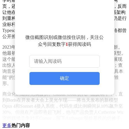
学时期就展现出惊人天赋。他不仅为eBay商品列表编写网
页，还为图形计算器开发程序。这种野路子出身的背景，反而
让他在me
ta的七年里如鱼得水——从领导Instagram服务器架构
到重构开发基础设施，其主导的代码质量提升项目至今仍是行
业标杆。更令人侧目的是，他撰写的《Programming
Types
cript》被奉为前端开发圣经，连me
ta创始人扎克伯格都曾
公开推荐。
微信截图识别或微信按住识别，关注公
众号回复数字
1
获得阅读码
2023年加入Anthropic后，Boris的职业生涯迎来戏剧性转折。
他最初只是想测试公司API，却意外开发出Claude Code原型。
这个能自动调用系统工具的AI编程助手，在内部测试中展现
出惊人潜力：当被要求读取文件时，它直接调用cat命令；查
询音乐时，竟编写Apple s
cript检索播放器数据。这种"工具本
能"的觉醒，让团队意识到他们可能触碰到了AGI的某种雏
确定
形。
商业化的道路充满波折。Claude Code初代产品反响平平，直
到Boris在开发者大会上灵光乍现——将当天发布的新模型
Opus 4和Sonnet 4接入系统，代码生成比例瞬间从10%飙升至
30%。但就在产品即将起飞时，他与产品负责人Catherine Wu
突然跳槽竞争对手Cursor，留下Anthropic股价暴跌的烂摊子。
这场"叛逃"仅持续半个月，当Claude Code助力公司营收暴涨
更多
热门内容