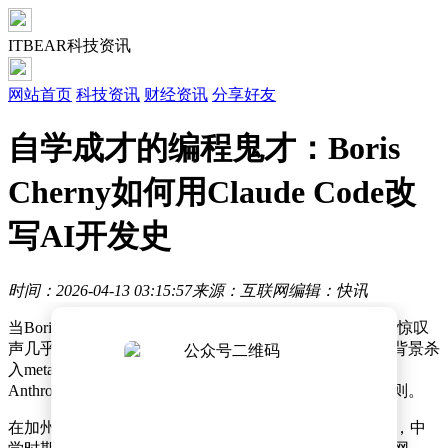
ITBEAR科技资讯
网站首页
科技资讯
财经资讯
分享好友
自学成才的编程鬼才：Boris
Cherny如何用Claude Code改
写AI开发史
时间：2026-04-13 03:15:57
来源：互联网
编辑：快讯
当Boris Cherny宣布自己已半年未手写代码时，科技圈的惊叹
声几乎掀翻屋顶。这位非科班出身的程序员，用经济学背景杀
入me
ta核心架构团队，又以AI编程工具Claude Code让
Anthropic年收入激增，如今正以颠覆者姿态改写行业规则。
在加州大学圣地亚哥分校辍学又补完经济学学位的Boris，中