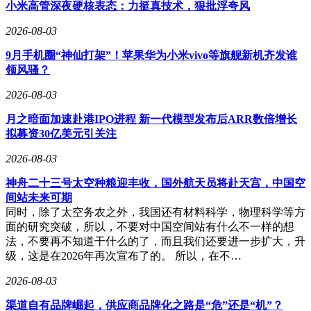
550%时，三顾茅庐的Anthropic成功迎回这位核心人物。
小米高管深夜硬核表态：力挺真技术，狠批浮夸风
回归后的Boris彻底点燃市场。Claude Code年收入从10亿美元
2026-08-03
狂飙至25亿美元仅用两个月，带动Anthropic总收入突破300亿
9月手机圈“神仙打架”！苹果华为小米vivo等旗舰新机齐发谁
美元大关。更令行业震惊的是其商业化策略：通过订阅制将
领风骚？
AI编程工具价格压至传统开发成本的1/5，同时开放企业级API
接口。这种"用AI消灭低端编码"的打法，直接导致GitHub
2026-08-03
Copilot等竞品市场份额暴跌。
月之暗面加速赴港IPO进程 新一代模型发布后ARR数倍增长
今年初发布的Claude Cowork则展现出更宏大的野心。这个基
拟募资30亿美元引关注
于Claude Code开发的办公助手，能全自动操作电脑桌面、文
件系统和办公软件。Boris现身说法：他的Cowork不仅会审核
2026-08-03
同事周报、催填表单，还能预定航班、支付罚单，甚至办理挖
神舟二十三号太空种粮迎丰收，国外航天员将赴天宫，中国空
蛤蜊许可证。这种"把工作完全交给AI"的极端案例，正在引发
间站未来可期
关于人类程序员价值的激烈讨论。
同时，除了太空务农之外，我国还有材料科学，物理科学等方
争议随之而来。当Claude Code源码被泄露后，其内部存在
面的研究突破，所以，不要对中国空间站有什么不一样的想
的"屎山代码"引发开发者群嘲。项目贡献者Chaofan Shou直
法，不要再不知道干什么的了，而且我们还要进一步扩大，升
言："有些模块写得比新手还糟糕。"但Boris对此不以为
级，这是在2026年再次宣布了的。 所以，在不…
意："完美代码是工业时代的执念，AI时代需要的是快速迭
2026-08-03
代。"这种实用主义态度，恰好印证了他非科班出身的独特优
势——不受传统编程范式束缚，更关注工具的实际效能。
渠道自有品牌崛起，供应商品牌化之路是“危”还是“机”？