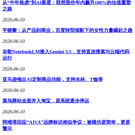
类似人类司机的预判能力和博弈策略。
从“中年焦虑”到AI新星：联想股价年内飙升180%的估值重塑
之路
2026-06-10
实际使用场景中，ADiGO GSD 3.0系统展现出惊人的适应
性。无论是城中村狭窄道路、晚高峰拥堵路段，还是乡间无标
平晓黎：从产品到商业，百度转型缩影下的女性力量崛起之路
线道路，系统均能实现99.9%的行车覆盖率与99.5%的泊车覆
2026-06-10
盖率，真正做到“有路就能开，有位就能泊”。这种全场景覆盖
能力，彻底颠覆了消费者对低价智驾系统“只能在高速使用”的
谷歌NotebookLM接入Gemini 3.5，支持直连搜索与云端代码
固有认知。
运行
这场技术革命的更深层意义，在于重构了智能驾驶的成本结
2026-06-10
构。过去，高阶智驾技术是车企提升产品溢价的重要手段，要
么作为顶配车型专属配置，要么以数万元选装包形式出现。但
亚马逊推出AI定制商品功能，支持水杯、T恤等
随着新能源市场竞争加剧，2026年行业趋势正从“高端尝鲜”转
2026-06-10
向“全民普惠”。埃安与文远知行通过深度合作与规模化量产，
成功将高阶智驾技术转化为车型全系标配功能，用户无需额外
菜鸟驿站全面并入淘宝，原系统逐步停运
付费即可享受完整智驾体验。这一模式不仅为15万元以内纯电
市场树立了新的技术标杆，更将倒逼整个行业加速技术下沉，
2026-06-10
推动高阶智驾从差异化卖点转变为新车基础配置。
阿维塔回应“AIVA”品牌标识相似争议：被模仿是荣幸，更是
这场变革正在重塑消费者对智能驾驶的认知。当技术不再被价
警示
格壁垒阻隔，当稳定可靠的智驾系统成为购车标配，智能驾驶