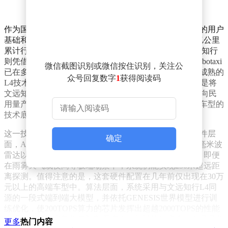
作为国内智能驾驶领域的领军企业，广汽埃安拥有庞大的用户
基础和真实道路数据积累——182.8万智驾用户、41.98亿公里
累计行驶里程，以及从L2到L4的全栈技术布局。而文远知行
则凭借全球领先的L4级自动驾驶商业化运营经验，其Robotaxi
微信截图识别或微信按住识别，关注公
已在多个城市完成数百万公里纯无人驾驶测试，构建了成熟的
众号回复数字
1
获得阅读码
L4技术验证体系。双方的合作并非简单的技术叠加，而是将
文远知行经过百万公里验证的L4安全基因，深度融入面向民
用量产车的智驾系统中，使10万元级车型也能具备高端车型的
技术底蕴。
这一技术突破的核心在于硬件与算法的双重革新。在硬件层
确定
面，ADiGO GSD 3.0系统全系标配192线激光雷达、4D毫米波
雷达以及11颗高清摄像头，形成360度无死角感知网络。即便
在雨雾天气或夜间等极端场景下，系统仍能实现250米超远距
离探测。值得注意的是，这套硬件配置在几年前仅出现在30万
元以上的高端车型中。算法层面，系统采用与文远知行L4同
源的一段式端到端大模型，并依托GENESIS世界模型进行训
练优化，使200TOPS算力的芯片发挥出超越2000TOPS的性能
表现。这种技术架构使智驾系统不再机械执行指令，而是具备
更多
热门内容