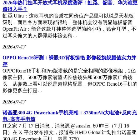
2026年热门挂耳开放式耳机深度测评！虹觅、韶音、华为谁更
值得入手？
虹觅 Ultra：这款耳机的音质在同价位产品里可以说是天花板
级别，而且各方面表现都很均，整体机会没有明显短板韶音
OpenFit Air：韶音这款耳挂整体造型简约小巧，贴合耳型，不
过耳朵偏大的人群佩戴体验会稍…
2026-07-17
OPPO Reno16评测：裸眼3D背板惊艳 影像轻旗舰颜值实力并
存
OPPOReno16手机和Pro版搭载的是完全相同的影像模组，2亿
像素主摄、5000万像素潜望式长焦镜头和5000万像素广角镜
头，从参数上看可以说是超规格配置，但OPPO Reno16手机的
影像更多主打是…
2026-07-17
诺基亚300 4G Powerbank手机亮相：3750mAh大电池+反向充
电+高亮手电筒
IT之家 7 月 17 日消息，消息源 @smashx_60 昨日（7 月 16
日）在 X 平台发布推文，报道称 HMD Global计划推出诺基亚
300 4G Powerbank 手机，内置 3750…