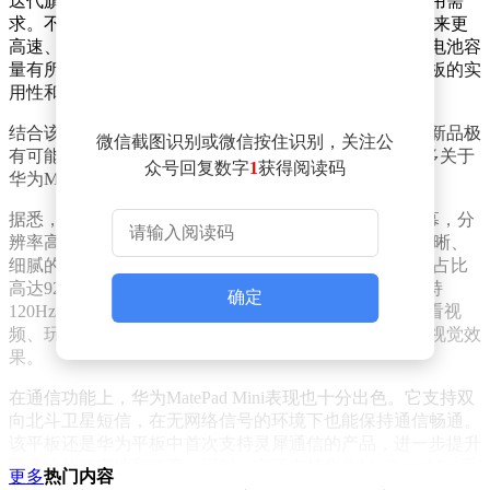
迭代旗舰级芯片，性能强劲，能够满足用户多样化的使用需
求。不仅如此，该平板还提供了5G通信版本，为用户带来更
高速、稳定的网络体验。在电池方面，早期工程机显示电池容
量有所增加，并且还评估了NFC功能，进一步提升了平板的实
用性和便捷性。
结合该博主以往的爆料习惯，评论区网友纷纷推测这款新品极
微信截图识别或微信按住识别，关注公
有可能是华为新款MatePad Mini。随着猜测的发酵，更多关于
众号回复数字
1
获得阅读码
华为MatePad Mini的详细信息也逐渐浮出水面。
据悉，华为MatePad Mini将配备一块8.8英寸的OLED屏幕，分
辨率高达2560*1600p，屏幕比例为16:10，能够呈现出清晰、
细腻的画面。其采用2.99mm四等边搭配挖孔屏设计，屏占比
高达92%，为用户带来更广阔的视野。同时，该屏幕支持
确定
120Hz高刷新率以及1800尼特HDR动态显示，无论是观看视
频、玩游戏还是进行办公操作，都能带来流畅、逼真的视觉效
果。
在通信功能上，华为MatePad Mini表现也十分出色。它支持双
向北斗卫星短信，在无网络信号的环境下也能保持通信畅通。
该平板还是华为平板中首次支持灵犀通信的产品，进一步提升
了通信的稳定性和速度。同时，它还支持华为M - Pencil Pro手
更多
热门内容
写笔，为用户提供了更加便捷、高效的书写和绘画体验。