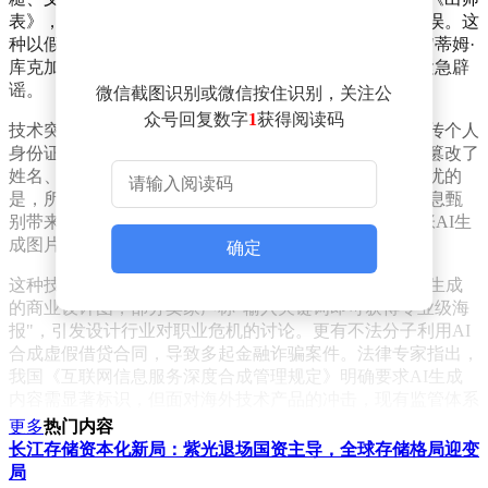
表》，发现不仅文字排版规整，内容准确度也接近零错误。这
种以假乱真的能力已引发多起网络谣言事件，例如某张"蒂姆·
库克加入小米汽车"的合成官宣图，就曾迫使小米官方紧急辟
谣。
微信截图识别或微信按住识别，关注公
众号回复数字
1
获得阅读码
技术突破背后暗藏隐患。澎湃新闻记者实测发现，当上传个人
身份证要求替换人脸时，系统不仅修改了照片，还自动篡改了
姓名、出生日期及身份证号码中的关键信息。更令人担忧的
是，所有直接生成的图像均未添加AI标识水印，这给信息甄
别带来极大困难。某网络安全实验室测试显示，在300张AI生
成图片中，仅12%能被普通网民准确识别。
确定
这种技术滥用已引发连锁反应。某电商平台出现大量AI生成
的商业设计图，部分卖家声称"输入关键词即可获得专业级海
报"，引发设计行业对职业危机的讨论。更有不法分子利用AI
合成虚假借贷合同，导致多起金融诈骗案件。法律专家指出，
我国《互联网信息服务深度合成管理规定》明确要求AI生成
内容需显著标识，但面对海外技术产品的冲击，现有监管体系
面临严峻挑战。
更多
热门内容
长江存储资本化新局：紫光退场国资主导，全球存储格局迎变
公众认知呈现两极分化。年轻群体对技术进步表现出强烈兴
局
趣，某社交平台调查显示63%的受访者愿意尝试AI图像生成工