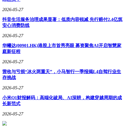
2026-05-27
抖音生活服务治理成果显著：低质内容锐减 先行赔付2.4亿筑
安心消费防线
2026-05-27
华曦达(00901.HK)港股上市首秀亮眼 募资聚焦AI开启智慧家
庭新征程
2026-05-27
营收与亏损“冰火两重天”，小马智行一季报揭L4自驾行业生
存挑战
2026-05-27
小米Q1财报解码：高端化破局、AI深耕，构建穿越周期的成
长新范式
2026-05-27