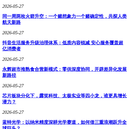
具；但中老年群体普遍感到焦虑，58岁以上网民中71%认
2026-05-27
为"眼见不再为实"。这种信任危机正蔓延至多个领域，某新闻
同一周两枚火箭升空：一个赌想象力一个赌确定性，共探人类
机构民调显示，42%的受访者对网络图片的真实性产生怀疑，
航天新路
即便来自权威媒体。
2026-05-27
抖音生活服务升级治理体系：低质内容锐减 安心服务覆盖超
亿消费者
2026-05-27
永辉超市推熟食合营新模式：零供深度协同，开辟差异化发展
新路径
2026-05-27
芯片板块分化下，露笑科技、太极实业等四小龙，谁更具增长
潜力？
2026-05-27
蓝特光学：以纳米精度深耕光学赛道，如何借三重浪潮跃升全
球巨头？