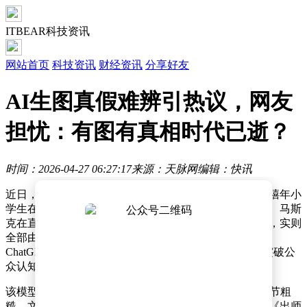
ITBEAR科技资讯
网站首页
科技资讯
财经资讯
分享好友
AI生图真假难辨引热议，网友
担忧：有图有真相时代已逝？
时间：2026-04-27 06:27:17
来源：天脉网
编辑：快讯
近日，一组看似普通的图片在社交平台掀起热议——千禧年小
学生在小卖部买零食的场景、一张字迹工整的数学试卷、马斯
克在直播间推销瑜伽裤的画面……这些看似真实的画面，实则
全部由人工智能生成。随着美国OpenAI公司正式推出
ChatGPT Images 2.0模型，AI生成图像的逼真程度再次突破公
众认知边界，相关话题迅速登上热搜榜。
该模型通过技术升级解决了传统AI图像生成中存在的细节粗
糙、文字扭曲等问题。有网友尝试用其生成整篇文言文《出师