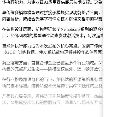
体执行能力，为企业级AI应用提供底层技术支撑。这款模型凭
与传统多模态模型通过拼接子模块实现功能整合不同，Nemotr
内容解析，或结合光学字符识别技术解读文档中的视觉文本。
在架构设计层面，新模型延续了Nemotron 3系列的混合技术路
上，300亿规模的模型通过动态参数激活技术，每次运算仅需调
智能体执行能力成为本次发布的核心亮点。区别于传统内容生成模型，
（GUI）训练数据，使AI系统能够理解并操作软件界面元素
商业落地方面，首批合作企业已覆盖多个行业领域。Aible、富
构建的完整开发生态——除模型权重外，还同步开放训练数据集
在行业格局加速分化的当下，英伟达的开源策略具有显著战略意
新的技术标准。这种转型不仅延伸了其GPU硬件的业务边界，更
产品线布局显示，英伟达正构建梯度化模型矩阵。Nano系列主打
求，又形成技术迭代的协同效应。随着AI应用从交互式对话