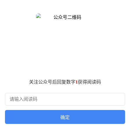
借"原生全模态"架构设计，在视觉、音频和语言处理领域实现突
on 3 Nano Omni采用统一架构处理文本、图像、音频及视
技术文档显示，该模型支持从混合模态数据中提取关键信息，并
线。通过融合Transformer与Mamba机制，并引入混合专家
用30亿参数，这种设计使其在处理超长上下文（最高百万toke
Nemotron 3 Nano Omni被定位为代理式AI的基础
，这为自动化办公、软件测试等场景提供了技术可能。官方演示
士康、Palantir等科技公司率先完成模型部署，戴尔、甲骨
、开发工具链（NeMo框架）及性能优化方案，形成从基础研
关注公众号后回复数字
1
获得阅读码
义。面对部分头部企业转向闭源模型的趋势，该公司通过"开放
通过提供"模型+工具链"的完整解决方案，巩固了在AI产业链
高性价比推理场景，Super系列服务高并发企业需求，Ultr
向自主决策演进，多模态融合与任务执行能力的系统级竞争，正成
确定