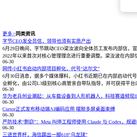
更多
>
同类资讯
字节CEO发全员信，领导也须有实质产出
6月29日晚间，字节跳动CEO梁汝波向全体员工发布内部信
2022年以来首次对核心管理理念进行重要调整。梁汝波在内
06-30
网传小红书启动内部项目孵化，代号“达尔文”
6月30日消息，据多个媒体爆料，小红书近期已在内部启动代号
业孵化，由公司L3级别核心高管亲自带队指导，并可获得平台
06-30
华为老兵创业潮起：从车载设备到人形机器人，科技赛道频现I
06-30
Cursor正式发布移动端AI编码应用 摆脱多屏桌面束缚
06-30
严防技术“剽窃”：Meta 叫停工程师使用 Claude 与 Codex，
06-30
三进世界杯，海信踢出一脚618“乌龙球”