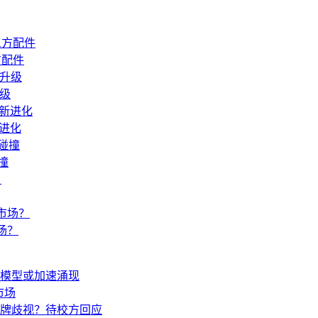
方配件
升级
新进化
撞
场？
生模型或加速涌现
市场
牌歧视？待校方回应