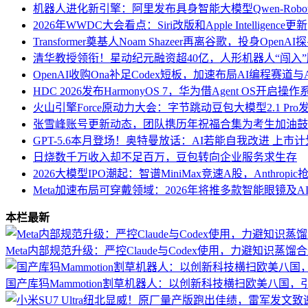
机器人进化新引擎：阿里发布具身智能大模型Qwen-Robo
2026年WWDC大会看点：Siri改版和Apple Intelligence更新
Transformer奠基人Noam Shazeer再离谷歌，投身Open
清华教授领衔！星动纪元融资超40亿，人形机器人“闯入
OpenAI收购Ona补足Codex短板，加速布局AI编程赛道与An
HDC 2026发布HarmonyOS 7，华为借Agent OS开启
火山引擎Force原动力大会：字节跳动豆包大模型2.1 Pr
张雪峰账号更新动态，团队携历年祝福合集为考生加油鼓
GPT-5.6本月登场！奥特曼放话：AI若能自我改进 上市
日烧数千万收入却不足百万，豆包转向企业服务求生存
2026大模型IPO潮起：智谱MiniMax竞速A股，Anthro
Meta加速布局可穿戴领域：2026年将推多款智能眼镜及A
本栏最新
Meta内部规范升级：严控Claude与Codex使用，力避知识蒸馏
国产库犸Mammotion割草机器人：以创新科技横扫欧美八国