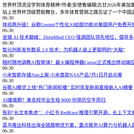
世界杯顶流没学到体育精神?作者|安德鲁编辑|古廿2026
站上世界杯顶级赞助舞台，多年体育营销之路见证了一个中国
06-30
体验再升级！谷歌Gemini个性化AI绘图功能对美国用户免费开
06-30
坐镇 AI 技术巅峰：DeepMind CEO 强调团队领先地位，倡
06-30
智元创新发布数采 2.0 技术：为机器人装上更聪明的“大脑”
06-30
随时随地调教AI智能体！最火编程神器Cursor正式推出移动端
06-30
小米智能存储App上架 小米首款NAS产品7月1日开启众筹
06-30
谷歌AI概览上线“热门新闻轮播” 实时突发新闻直接嵌入AI摘要
06-30
AI撞墙期？美名校毕业生投 8000 份简历空手而归
06-30
告别“长文本焦虑”：小红书 RedKnot 推理引擎开源，长上下
06-30
菜鸟推出科技出海全链路物流方案，重点服务AI算力与机器人
06-30