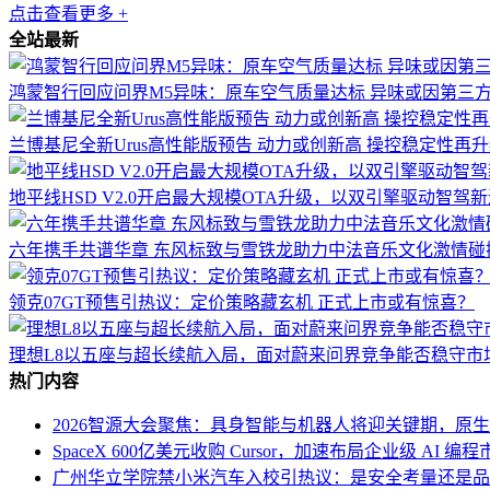
点击查看更多 +
全站最新
鸿蒙智行回应问界M5异味：原车空气质量达标 异味或因第三
兰博基尼全新Urus高性能版预告 动力或创新高 操控稳定性再
地平线HSD V2.0开启最大规模OTA升级，以双引擎驱动智驾
六年携手共谱华章 东风标致与雪铁龙助力中法音乐文化激情碰
领克07GT预售引热议：定价策略藏玄机 正式上市或有惊喜？
理想L8以五座与超长续航入局，面对蔚来问界竞争能否稳守市
热门内容
2026智源大会聚焦：具身智能与机器人将迎关键期，原
SpaceX 600亿美元收购 Cursor，加速布局企业级 AI 编程
广州华立学院禁小米汽车入校引热议：是安全考量还是品