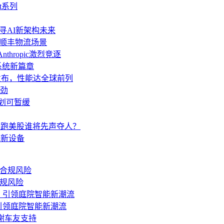
t系列
AI探寻AI新架构未来
”顺丰物流场景
thropic激烈竞逐
操作系统新篇章
o发布，性能达全球前列
劲
计划可暂缓
pic抢跑美股谁将先声夺人？
I新设备
合规风险
，引领庭院智能新潮流