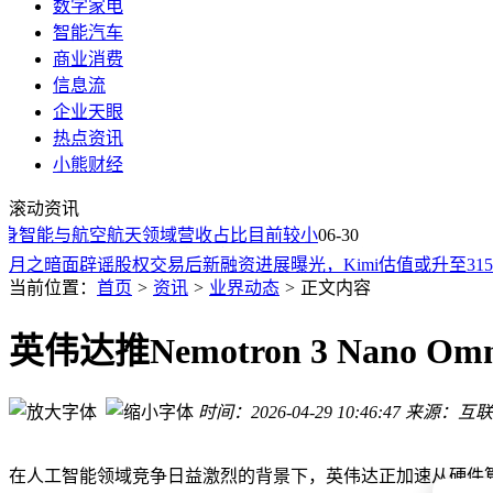
数字家电
智能汽车
商业消费
信息流
企业天眼
热点资讯
超级热浪下的欧洲：中国空调“御三家”以不同路径“攻占”市场
小熊财经
极端热浪席卷欧洲，美的空调创新突围成“续命”神器
滚动资讯
灵巧手赛道资本涌动：头部估值直追宇树，自研挑战下未来何
智能与航空航天领域营收占比目前较小
成立月余获祥峰千万级融资，全清北博士团队用AI打造数字生
06-30
月之暗面辟谣股权交易后新融资进展曝光，Kimi估值或升至31
Kimi启动新一轮融资 投前估值达315亿美元 年度收入突破3亿
当前位置：
首页
>
资讯
>
业界动态
>
正文内容
字节跳动更新领导力原则：纠治“大公司病”，以AI战略驱动组
英伟达7亿美元收购后变故？AI大牛贾扬清入职仅一年从英伟
英伟达推Nemotron 3 Nan
国产显卡砺算LX 7G100实测：性能有惊喜，驱动待提升，未
个人AI助手新选择：OpenClaw安卓与iOS版应用正式登陆应用
时间：2026-04-29 10:46:47
来源：互联
超级热浪下的欧洲：中国空调“御三家”以不同路径“攻占”市场
极端热浪席卷欧洲，美的空调创新突围成“续命”神器
在人工智能领域竞争日益激烈的背景下，英伟达正加速从硬件算力供