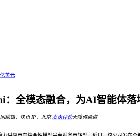
去何从？
命新范式
5亿美元
美元
织变革
达离职
o Omni：全模态融合，为AI智能
来可期？
商店
网
编辑：快讯
IP：北京
发表评论
无障碍通道
应商向综合性模型平台服务商转型。近日，该公司发布全新开源模型Ne