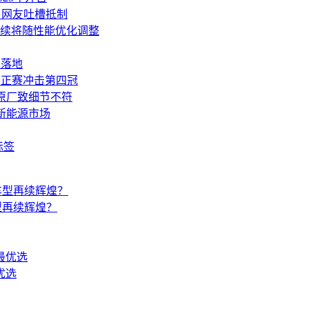
引网友吐槽抵制
后续将随性能优化调整
望落地
明日正赛冲击第四冠
装非原厂致细节不符
拓新能源市场
标签
型再续辉煌？
优选