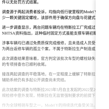
件以无处罚方式结案。
调查源于两起消费者投诉，均指向低行驶里程的Model Y车型在
少一颗关键固定螺栓，该部件用于确保方向盘与花键式转向柱
进一步调查显示，两台问题车辆均在特斯拉工厂完成过下线返
NHTSA资料指出，这种临时固定方式虽能支撑车辆初期短途
涉事车辆均已通过免费质保完成维修，且未造成人员受伤。在为
为两台返修车辆的孤立个案，不属于特斯拉生产制造或质量管
此次调查结果意味着，官方判定该批次车型的螺栓缺失问题无
的专项排查也已顺利收尾。
接连两起调查的平稳落地，在一定程度上缓解了特斯拉面临的
辅助系统仍有多起公开调查尚未完结。
此次结案的调查与特斯拉2023年5月自主发起的2022至20
规检修中意外发现，特斯拉在无监管强制要求的前提下，主动
作为全球畅销车型之一，Model Y的持续迭代备受关注。特斯