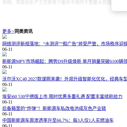
表明，零星的生产工艺异常个案并不等同于需要大范围召回的
更多
>
同类资讯
网络测评新规落地：“水测评”“假广告”将受严管，市场秩序迎
06-11
新能源MPV市场崛起：腾势D9升级焕新 单月销量突破6100辆
06-11
沃尔沃XC40 2027款谍照来袭！外观升级智能化优化，经典车
06-11
埃安i60 530宁德版上市 限时优惠多重礼遇 配置丰富续航给力
06-11
后备箱里的“炸弹”！新能源车私改电池成灰色产业链
06-11
中国新能源车周渗透率升至66.7%：每3人仅1人买燃油车
06-11