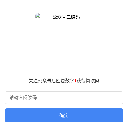
行驶过程中方向盘从转向柱脱落的问题。NHTSA于2023年3月启
的稳固连接。
修，维修期间方向盘曾被拆卸并重新安装。工作人员在修复过程
行驶，但日常行驶中的持续外力最终会导致方向盘脱落。
期三年的调查周期内，监管部门未发现同类新增故障案例。综合
控的系统性问题。
需发起召回或追加监管处罚。值得注意的是，这是本月第二起无处
关注公众号后回复数字
1
获得阅读码
监管压力。长期以来，特斯拉因驾驶辅助系统等问题持续受到密
23款Model Y召回事件无关。当时的召回针对的是另一类隐患：
排查并整改了少量相关报修案例。
确定
拉近期推出了Juniper版本改款车型，进一步提升了产品竞争