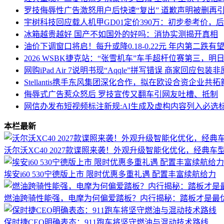
罗技侮辱性广告激怒用户后快速“复出” 道歉声明被删再
宇树科技回应载人机甲GD01定价390万：初步参考价，
冰箱越贵越好 国产不如国外的好吗：消协实测揭开真相
油价下调窗口将启！每升或降0.18-0.22元 年内第二跌有
2026 WSBK捷克站：“张雪机车”车手超杆位赛第三，
网购iPad Air 7说明书现“Aqqle”拼写错误 商家回应包
Stellantis携手东风集团深化合作，拟在欧设合资企业共
侮辱式广告惹众怒后 罗技宣传又翻车引网友吐槽、抵制
网信办发布短视频标注新规:AI生成及虚构内容列入必选
本栏最新
沃尔沃XC40 2027款谍照来袭！外观升级智能化优化，经典车
埃安i60 530宁德版上市 限时优惠多重礼遇 配置丰富续航给力
燃油跨骑性能强，电摩为何偏爱踏板？内行揭秘：踏板才是最
保时捷CEO明确表态：911跑车将坚守燃油与混动技术路线