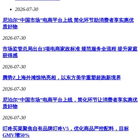
2026-07-30
尼泊尔“中国市场”电商平台上线 简化环节助消费者享实惠优
质好物
2026-07-30
市场监管总局出台3项电商家政标准 规范服务全流程 提升家庭
获得感
2026-07-30
腾势Z上海外滩惊艳亮相，以东方美学重塑超跑新境界
2026-07-30
尼泊尔“中国市场”电商平台上线，简化环节让消费者享实惠优
质好物
2026-07-30
叮咚买菜聚焦自有品牌叮咚V5，优化商品严控配料，目标
GMV增50%