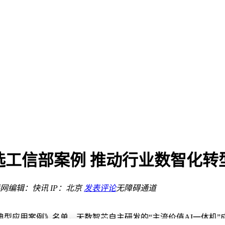
新选择引热议
力人工智能领域
3.68万起
3.68万起
理病情
选工信部案例 推动行业数智化转
引领短剧AI原生时代
网
编辑：快讯
IP：北京
发表评论
无障碍通道
新选择引热议
典型应用案例》名单，天数智芯自主研发的“主流价值AI一体机