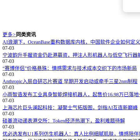
更多
>
同类资讯
AI浪潮下，OceanBase重构数据库内核，中国软件企业如何
07-03
宁波韵升手握资金仍赴港募资，押注人形机器人与低空飞行器
07-03
“赛博伴侣”价格悬殊：情感需求与技术成本交织下的市场新局
07-03
Anthropic入局自研芯片赛道 早期开发启动或牵手三星2nm制程
07-03
小雨智造发布工业具身智能焊接机器人，起售价16.98万已落
07-03
上海芯片巨头澜起科技：凝聚士气拓版图，剑指AI互连新巅峰
07-03
硅基流动递表港交所：Token经济热潮下，盈利难题待解
07-03
优必选发布U1系列仿生机器人：真人比例细腻肌肤，情感陪伴