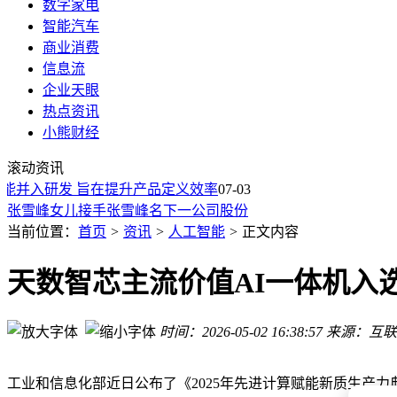
数字家电
智能汽车
商业消费
信息流
企业天眼
张雪峰退出苏州研途教育公司 女儿张姩菡接棒成为新股东
热点资讯
优必选发布U1系列仿生机器人：真人比例细腻肌肤，情感陪伴
小熊财经
Anthropic启动自研AI芯片早期开发，拟借三星2纳米工艺发
滚动资讯
2027款丰田格瑞维亚上市，配置升级二排体验提升，焕新权益价2
并入研发 旨在提升产品定义效率
2027款丰田格瑞维亚上市，配置升级二排体验提升，焕新权益价2
07-03
张雪峰女儿接手张雪峰名下一公司股份
AI 互动酿成悲剧：用户起诉 OpenAI，称 ChatGPT 加剧其心
当前位置：
首页
>
资讯
>
人工智能
>
正文内容
万吨巨物毫米级“牵手”：智能对接系统赋能大国重器建造
昆仑万维披露天工AI业务ARR突破8亿美元
天数智芯主流价值AI一体机入
昆仑万维2026年二季度天工AI业务ARR超8亿，DramaWave
张雪峰退出苏州研途教育公司 女儿张姩菡接棒成为新股东
时间：2026-05-02 16:38:57
来源：互联
优必选发布U1系列仿生机器人：真人比例细腻肌肤，情感陪伴
工业和信息化部近日公布了《2025年先进计算赋能新质生产力