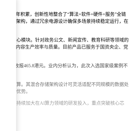
领域多年积累，创新性地整合了“算法+软件+硬件+服务”全链
B内存与混合存储架构，通过冗余电源设计确保多场景持续稳定运行，在
库三大核心模块。针对政务公文、新闻宣传、教育科研等领域的
显著提升内容生产效率与质量。目前产品已服务于国资央企、党
，最终收报465.8港元。业内分析认为，此次入选国家级案例不
高性能计算。其混合存储架构设计可灵活适配不同规模的数据处
显著竞争优势。
契机，持续加大在AI算力领域的研发投入，重点突破核心芯