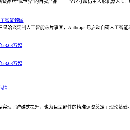
品牌“优世界”的首款产品 —— 全尺寸超仿生人形机器人 U1
力人工智能领域
Anthropic 正与三星洽谈定制人工智能芯片事宜，Anthropic已启
3.68万起
3.68万起
理病情
度实现了跨越式提升，也为巨型部件的精准调姿奠定了理论基础