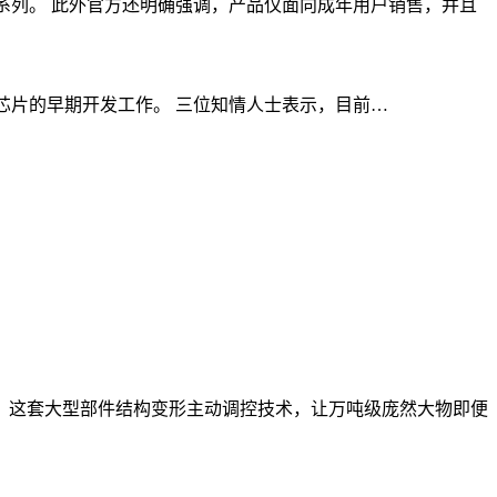
 系列。 此外官方还明确强调，产品仅面向成年用户销售，并且
动自研人工智能芯片的早期开发工作。 三位知情人士表示，目前…
。这套大型部件结构变形主动调控技术，让万吨级庞然大物即便