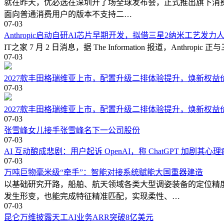
就在昨天，优必选在深圳开了场全球发布会，正式推出旗下消费级
面向普通消费用户的版本不支持二…
07-03
Anthropic启动自研AI芯片早期开发，拟借三星2纳米工艺发
IT之家 7 月 2 日消息，据 The Information 报道，
07-03
2027款丰田格瑞维亚上市，配置升级二排体验提升，焕新权益价2
07-03
2027款丰田格瑞维亚上市，配置升级二排体验提升，焕新权益价2
07-03
张雪峰女儿接手张雪峰名下一公司股份
07-03
AI 互动酿成悲剧：用户起诉 OpenAI，称 ChatGPT 加剧其心
07-03
万吨巨物毫米级“牵手”：智能对接系统赋能大国重器建造
以基础研究开路，船舶、航天领域各类大型调姿装备的定位精
发生形变，也能完成特征精准匹配，实现柔性、…
07-03
昆仑万维披露天工AI业务ARR突破8亿美元