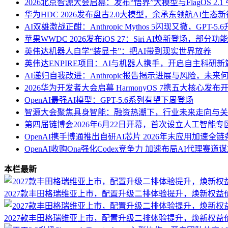
2026北京智源大会启幕：发布“悟界”大模型与FlagOS 2.1
华为HDC 2026发布盘古2.0大模型，余承东领航AI生态
AI双雄激战正酣：Anthropic Mythos 5闪现又撤，GPT-5
苹果WWDC 2026发布iOS 27：Siri AI焕新登场，部
英伟达机器人自学“装显卡”：把AI带到现实世界放养
英伟达ENPIRE项目：AI与机器人携手，开启自主科研新
AI递归自我改进：Anthropic报告揭示进展与风险，未来
2026华为开发者大会启幕 HarmonyOS 7携五大核心发布开
OpenAI最强AI模型：GPT-5.6系列有望下周登场
智源大会聚焦具身智能：融资热潮下，行业未来走向与关
第四届链博会2026年6月22日开幕，首次设立人工智能专
OpenAI携手博通推出自研AI芯片 2026年末应用加速全
OpenAI收购Ona强化Codex竞争力 加速布局AI代理赛道
本栏最新
2027款丰田格瑞维亚上市，配置升级二排体验提升，焕新权益价2
2027款丰田格瑞维亚上市，配置升级二排体验提升，焕新权益价2