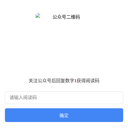
能化转型提供了重要实践范例。
技术在实际产业场景中的落地效果。天数智芯的入选产品基于政务
MR100 GPU与双路兆芯KH-40000处理器，形成1024G
技术底座，构建了智能创作引擎、专业内容审校、写作素材知识
、敏感内容筛查等能力，通过“随查、随写、随审”的交互模式，
港股半导体板块整体表现强劲，天数智芯股价单日涨幅达21.30%
规模化应用，为构建AI算力生态体系奠定基础。
关注公众号后回复数字
1
获得阅读码
持续优化算法模型与硬件协同效率，在保持低功耗的同时实现了
性，这些特性使其在政务、医疗等对稳定性要求极高的领域具备
创新成为产业升级的关键驱动力。天数智芯表示，将以此次认定为
方案在更多领域的实践应用。
确定