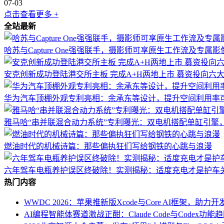
07-03
点击查看更多 +
全站最新
哈苏与Capture One强强联手，摄影师可享原生工作流及专属
安克创新成功登陆港交所主板 完成A+H两地上市 募资投向六
华为汽车顶棚外观专利亮相：余承东等设计，提升空间利用率
雅马哈“串并联混合动力系统”专利曝光：双电机搭配单缸引擎
燃油时代的机械诗篇：那些偏执狂们写给钢铁的心跳与浪漫
六年驾车电瓶养护误区终破除！实测揭秘：适度充电才是护车
热门内容
WWDC 2026：苹果推新版Xcode与Core AI框架，助
AI编程智能体赛道激战正酣：Claude Code与Codex