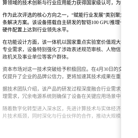
算领域的技术创新与行业应用能力获得国家级认可，为推动智
作为此次评选的核心方向之一，“赋能行业发展”类别聚焦计算
条解决方案。该设备搭载自主研发的智铠100 GPU推理卡，配合
硬件配置上达到行业领先水平。
在功能设计方面，该一体机以国家重点实验室价值观大模型为
专业需求，设备特别强化了涉政表述规范审核、人物信息核验
政机关及事业单位等客户群体。
资本市场对这一技术突破给予积极回应。在4月30日的交易中，
仅提升了企业的品牌公信力，更将加速其技术成果在重点行业的
据技术团队介绍，该产品的研发过程深度融合行业需求，通过
理需求，冗余电源系统则确保了设备在关键应用场景中的可靠
随着数字化转型进入深水区，先进计算技术与实体经济的融合
片技术瓶颈，同时深化与行业伙伴的合作，推动大规模AI部署