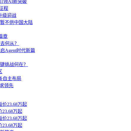
 引领AI新突破
新征程
.6升级迎战
分功能暂不供中国大陆
篇章
何去何从？
启Agent时代新篇
键挑战何在？
区
链条自主布局
谋求领先
3.68万起
3.68万起