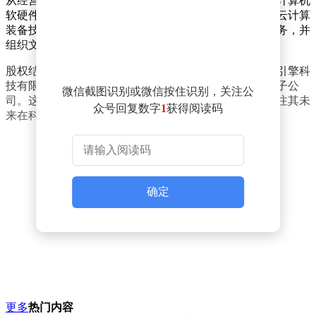
从经营范围来看，苏州深空引擎科技有限公司不仅涉及计算机
软硬件及辅助设备的零售业务，还涵盖机械设备销售、云计算
装备技术服务等前沿技术领域。公司还提供专业设计服务，并
组织文化艺术交流活动，展现出多元化的业务布局。
股权结构方面，苏州深空引擎科技有限公司由北京火山引擎科
技有限公司全资控股，后者为知名互联网企业抖音旗下子公
微信截图识别或微信按住识别，关注公
司。这一背景使得新公司的成立备受瞩目，市场普遍关注其未
众号回复数字
1
获得阅读码
来在科技领域的布局和发展方向。
确定
更多
热门内容