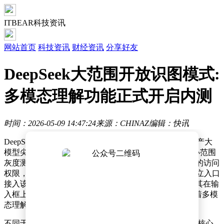
ITBEAR科技资讯
网站首页
科技资讯
财经资讯
分享好友
DeepSeek大范围开放识图模式:
多模态理解功能正式开启内测
时间：2026-05-09 14:47:24
来源：CHINAZ
编辑：快讯
DeepSeek正式开启大规模识图模式内测，标志着这一国产大
模型尖兵全面跨入图文多模态交互时代。继4月底启动小范围
灰度测试后，DeepSeek于5月9日大幅放开了“识图模式”的访问
权限，目前多数测试账号已可在对话界面通过新增的独立入口
接入该功能。尽管系统当前仍标注为“功能内测中”，但其在输
入框上方与“快速模式”、“专家模式”并列的布局，预示着多模
态理解已成为其核心产品矩阵的关键一环。
不同于传统简单的OCR文字提取，DeepSeek此次升级的核心