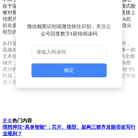
在于深度图片识别与语义理解能力。在实测表现中，该模式能
够对视觉信息进行逻辑拆解与情境感知，支持用户通过直接上
传图片实现复杂的跨媒介交互。这一动作填补了DeepSeek此
前在多模态理解领域的空白，使其在追赶GPT-4o等国际顶尖
微信截图识别或微信按住识别，关注公
模型的进程中迈出了实质性一步。
众号回复数字
1
获得阅读码
从行业视角来看，DeepSeek在保持极高算力性价比的同时，
迅速补齐多模态短板，反映出国产大模型竞争重心正从单一的
文本生成转向全感官的“视觉语言耦合”。随着识图功能的全面
铺开，DeepSeek有望在自动化办公、工业视觉理解及复杂图
表分析等垂直领域释放更大生产力。这种从“读字”到“识物”的
确定
跨越，不仅提升了产品的交互边界，也将加速国内大模型市场
进入多模态能力普惠的新阶段。
更多
热门内容
理想押注“具身智能”：芯片、模型、架构三箭齐发能否改写行
业规则？