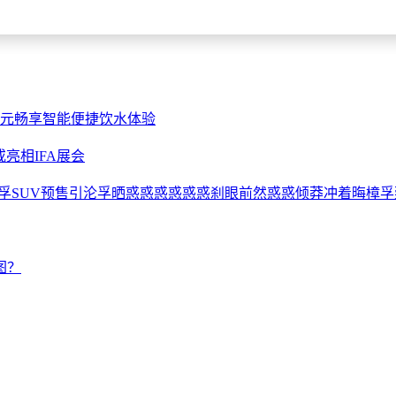
9元畅享智能便捷饮水体验
或亮相IFA展会
der孚SUV预售引沦孚晒惑惑惑惑惑惑刹眼前然惑惑倾莽冲着晦樟孚
图？