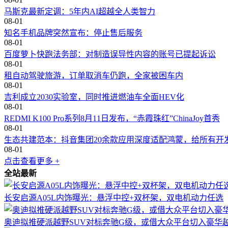
马斯克最新定调：5年内AI超越全人类智力
08-01
知名手机品牌突然宣布：停止售后服务
08-01
百度萝卜快跑法务部：对制造误导性内容的账号已提起诉讼
08-01
租自动驾驶旅游，订单取消车仍跑，全家被困车内
08-01
吉利成立2030实验室，同时推进燃油车全面HEV化
08-01
REDMI K100 Pro系列8月11日发布，“赤霞珠红”ChinaJoy首秀
08-01
生态共建范本：抖音集团20余款应用深度适配鸿蒙，给所有开
08-01
点击查看更多 +
全站最新
长安启源A05L内饰曝光：悬浮中控+双杯架，双电机动力任选
奥迪拟推硬派越野SUV对标奔驰G级，或借大众平台切入豪华