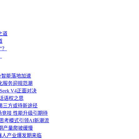
道
？
身智能落地加速
人化服务迎规范潮
Seek V4正面对决
业话语权之思
移至第三方或待新途径
 V4同场竞技 性能升级引期待
与深度思考模式引领AI新潮流
初期产量爬坡缓慢
机器人产业爆发期来临