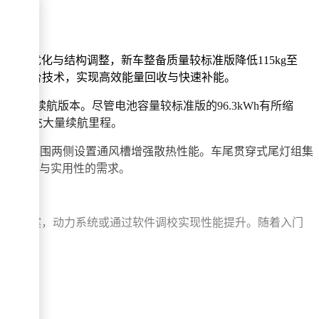
。通过材料优化与结构调整，新车整备质量较标准版降低115kg至
0V高压平台技术，实现高效能量回收与快速补能。
3km两种续航版本。尽管电池容量较标准版的96.3kWh有所缩
时间内补充大量续航里程。
合，前包围两侧设置通风槽增强散热性能。车尾贯穿式尾灯组集
户对视觉效果与实用性的需求。
身配色方案，动力系统或通过软件调校实现性能提升。随着入门