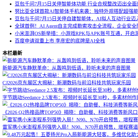
豆包千问7月15日关停智能体功能 行业合规整改迈出全
努比亚全球首款AI智能体手机来袭：独特外观搭配超强能
豆包与千问7月15日关停自建智能体，AI拟人互动行业
全球首例！AI Agent自主完成勒索攻击全流程，企业安
小米澎湃OS新举措：小游戏RPK与APK账号互通，开启
百度申请双重上市 李彦宏的底牌是AI全栈
本栏最新
新能源汽车静默革命：从轰鸣到低语，聆听未来的声音图景
CJ2026京东展区大揭秘：新潮数码与前沿科技共筑玩家乐园
字节跳动Seedance 2.5发布：视频时长延长至30秒，多素材
《2026 Q2热搜品牌TOP50》揭晓：自助餐、科技消费等新
雷军携小米澎程系列强势入局！N90、N70开启预售，增程赛