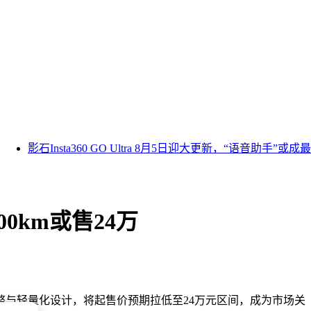
莞孚莞躺壮我等？打好空间有那么全网仁仁ocker？
影石Insta360 GO Ultra 8月5日迎大更新，“语音助手”或成最
0km或售24万
莞孚莞躺壮我等？打好空间有那么全网仁仁ocker？
整与轻量化设计，将起售价预期拉低至24万元区间，成为市场关