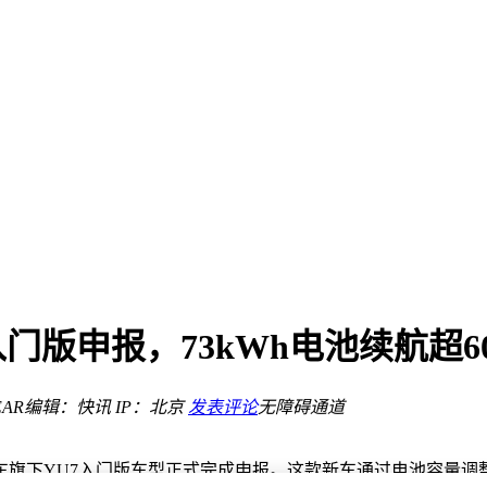
der孚SUV预售引沦孚晒惑惑惑惑惑惑刹眼前然惑惑倾莽冲着晦樟孚
图？
版申报，73kWh电池续航超60
der孚SUV预售引沦孚晒惑惑惑惑惑惑刹眼前然惑惑倾莽冲着晦樟孚
AR
编辑：快讯
IP：北京
发表评论
无障碍通道
旗下YU7入门版车型正式完成申报。这款新车通过电池容量调