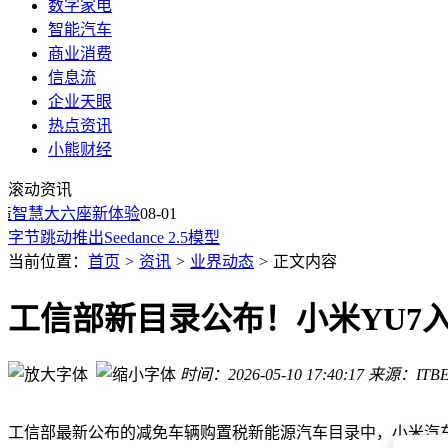
数字家电
智能汽车
商业消费
信息流
租自动驾驶旅游，订单取消车仍跑，全家被困车内
企业天眼
小米澎程系列发布，雷军力旁ֿ毅推“移动房子”概念，增孚lan
热点资讯
小米汽车澎程系列新车亮相 雷军：以勇气开启造车新篇章
小熊财经
罗森中国换帅：藤原孝司接棒，新目标下如何破局再拓便利版
滚动资讯
重磅！美媒称特斯拉考虑出售中国业务
造智慧大六座新体验
买6辆小米汽车被指商单、蹭流量，博主：喜欢也有错？
08-01
字节跳动推出Seedance 2.5模型
马斯克最新定调：5年内AI超越全人类智力
当前位置：
首页
>
资讯
>
业界动态
>
正文内容
知名手机品牌突然宣布：停止售后服务
百度萝卜快跑法务部：对制造误导性内容的账号已提起诉讼
工信部新目录公布！小米YU7入门
租自动驾驶旅游，订单取消车仍跑，全家被困车内
小米澎程系列发布，雷军力旁ֿ毅推“移动房子”概念，增孚lan
时间：2026-05-10 17:40:17
来源：ITBE
工信部最新公布的减免车辆购置税新能源汽车目录中，小米汽车