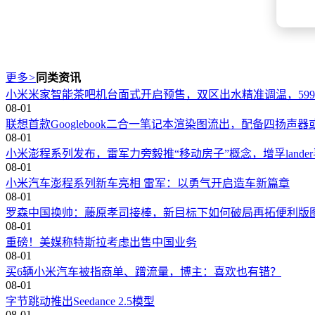
更多
>
同类资讯
小米米家智能茶吧机台面式开启预售，双区出水精准调温，59
08-01
联想首款Googlebook二合一笔记本渲染图流出，配备四扬声器
08-01
小米澎程系列发布，雷军力旁ֿ毅推“移动房子”概念，增孚lan
08-01
小米汽车澎程系列新车亮相 雷军：以勇气开启造车新篇章
08-01
罗森中国换帅：藤原孝司接棒，新目标下如何破局再拓便利版
08-01
重磅！美媒称特斯拉考虑出售中国业务
08-01
买6辆小米汽车被指商单、蹭流量，博主：喜欢也有错？
08-01
字节跳动推出Seedance 2.5模型
08-01