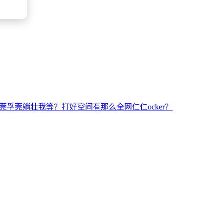
莞孚莞躺壮我等？打好空间有那么全网仁仁ocker？