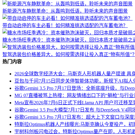
新能源汽车静默革命：从轰鸣到低语，聆听未来的声音图景
带自动启停的车主必看！如何精准挑选适配的汽车蓄电池？
糖水市场旺季遇冷：资本催熟泡沫破灭，回归本质才是破局之
智驾选装包价格差异大，如何按需选择让投入真正“物有所值”
热门内容
2026全球数字经济大会：马斯克人形机器人量产提速 具
豆包与千问7月15日同步关停智能体功能，新规下AI拟
谷歌Gemini 3.5 Pro 7月17日登场：全新底座升级，与Deep
MG 07直播被骂上热搜：网友情绪出口下的“躺枪”与行
Meta宣布2026年7月6日正式下线Llama API 用户可迁
谷歌Gemini 3.5 Pro大模型7月17日发布 与DeepSeek
谷歌Gemini 3.5 Pro 7月17日发布：超大上下文窗口
特斯拉Optimus机器人产线曝光:马斯克确认今夏投产，
宇树科创板闪电过会，特斯拉Optimus量产在即，人形