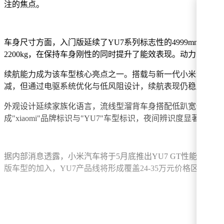
注的焦点。
车身尺寸方面，入门版延续了YU7系列标志性的4999mm×199
2200kg，在保持车身刚性的同时提升了能效表现。动力系统
续航能力成为该车型核心亮点之一。搭载与新一代小米SU7同源的73
减，但通过电驱系统优化与低风阻设计，续航表现仍稳居行业第
外观设计延续家族化语言，流线型溜背车身搭配低趴宽体姿态
成"xiaomi"品牌标识与"YU7"车型标识，夜间辨识度显著提
据内部消息透露，小米汽车将于5月底推出YU7 GT性能版
版车型的加入，YU7产品线将形成覆盖24-35万元价格区间