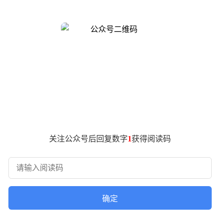
6mm×1608mm三围数据，3000mm轴距确保了充裕的内部空间
沿用后置单电机布局，235kW峰值功率由苏州汇川提供，配合80
.0kWh磷酸铁锂电池组，CLTC工况下分别达成633km与64
一梯队。充电效率方面，800V平台支持超高压快充，可在短
，营造出强烈的运动感。前脸采用贯穿式日行灯与分体式大灯组
升。配置层面提供19/20/21英寸三种规格轮圈选择，满足不同用
关注公众号后回复数字
1
获得阅读码
车型。该版本将在普通版基础上升级运动化外观套件，新增专属车
的完整矩阵，为消费者提供更丰富的选择空间。
确定