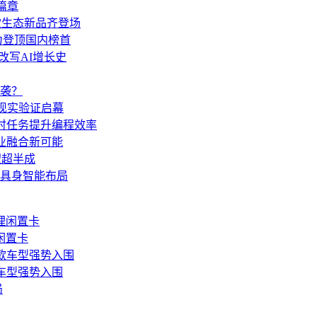
篇章
多款生态新品齐登场
力登顶国内榜首
de改写AI增长史
袭？
，现实验证启幕
同，定时任务提升编程效率
技产业融合新可能
望超半成
速具身智能布局
闲置卡
款车型强势入围