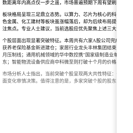
数距离年内高点仅一步之遥，市场普遍预期下周有望刷新纪录
板块格局呈现三足鼎立态势。以算力、芯片为核心的科技阵营
色金属、化工建材等板块虽涨幅落后，却为后续布局提供更大
注焦点。专业人士建议，当前选股应优先聚焦上述三大主线。
个股层面出现显著突破特征。本周共有六家A股公司完成周线
获养老保险基金新进建仓；家居行业龙头丰林集团结束一年半
月压制线；通用机械领域的华中数控携"国家级制造业单项冠
东；智能物流设备供应商中科微至则打破十个月的价格束缚，
市场分析人士指出，当前突破个股呈现两大共性特征：一是横
面变化审慎决策。值得注意的是，多家突破个股的股东名单中