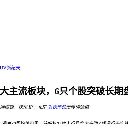
视的评估里
值跌近三成？
SUV新纪录
件新未来
闲置卡
突破
大主流板块，6只个股突破长期
商业化
网
编辑：快讯
IP：北京
发表评论
无障碍通道
在即
视的评估里
。观察30周均线可见，该指标持续上行且绝大多数K线运行于均