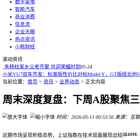
数字家电
智能汽车
商业消费
信息流
企业天眼
热点资讯
小熊财经
前DeepMind研究员离职发声：AI行业真正的瓶颈，藏在被忽
滚动资讯
飞捷科思完成数亿元Pre-A轮融资 押注物理AI底层突破
朱杨柱家乡父老齐聚 共迎荣耀时刻
联影医疗被传跨界半导体，2025年业绩回暖，股价为何仍较峰
05-24
小米YU7双车齐发：标准版性价比对标Model Y，GT版纽北创
从流水线到千亿身家：“果链”双姝如何用中国制造叩开全球硬
当前位置：
首页
>
资讯
>
业界动态
>
正文内容
杭州京东购物卡持有者必看！多渠道对比，教你安全高效处理
美国新一代“星舰”第12次试飞：系统升级亮点多，技术挑战待
周末深度复盘：下周A股聚焦三
AI创投热潮涌动：一季度融资超千亿，国产大模型加速迭代与
美国新一代“星舰”首飞：升级亮点多，突破与挑战并存
时间：2026-05-11 00:53:56
来源：互联
Cursor年化收入破200亿！两个月收入激增10亿，SpaceX收购
前DeepMind研究员离职发声：AI行业真正的瓶颈，藏在被忽
飞捷科思完成数亿元Pre-A轮融资 押注物理AI底层突破
近期市场呈现积极态势，上证指数在技术层面展现出较强韧性