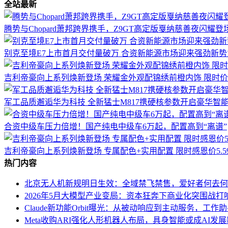
全站最新
腾势与Chopard萧邦跨界携手，Z9GT高定版戛纳慈善夜闪耀登
别克至境E7上市首月交付量破万 合资新能源市场迎来强劲新势
吉利帝豪向上系列焕新登场 荣耀金外观配锦绣前橙内饰 限时价5
军工品质邂逅华为科技 全新猛士M817携硬核参数开启豪华智
合资中级车压力倍增！国产纯电中级车6万起，配置高到“离谱”
吉利帝豪向上系列焕新登场 专属配色+实用配置 限时感恩价5.5
热门内容
北京无人机新规明日生效：全域禁飞禁售，爱好者何去何
2026年5月大模型产业变局：资本狂奔下商业化突围战打
Claude新功能Orbit曝光：从被动响应到主动服务，工作
Meta收购ARI强化人形机器人布局，具身智能或成AI发