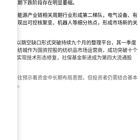
交量较前期下跌阶段存在明显萎缩。
显著；新能源产业链相关周期行业形成第二梯队，电气设备、有
械领域涌现出可控核聚变、机器人等细分热点，形成市场新的关
术优势，以跳空缺口形式突破持续九个月的整理平台，其一季度
身影；轻纺城作为国资控股的纺织品市场运营商，成功突破十个
跳空突破实现技术形态修复，社保基金新进成为第四大流通股
术形态往往预示着资金中长期布局意图，但投资者仍需结合基本
有所提升。