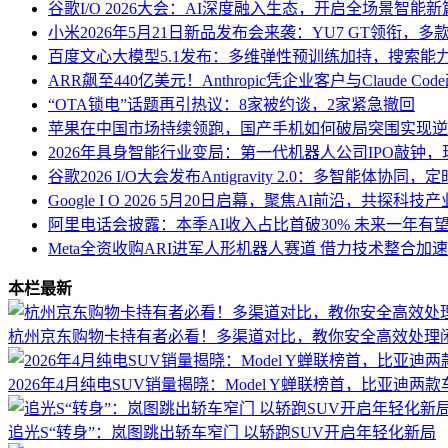
谷歌I/O 2026大会：AI深度融入生态，开启全场景智能新
小米2026年5月21日新品发布会来袭：YU7 GT领衔，
百度文心大模型5.1发布：多维弹性预训练加持，搜索能
ARR飙至440亿美元！Anthropic凭企业客户与Claude Co
“OTA锁电”话题再引热议：8家被约谈，2家紧急撤回
苹果在中国市场持续领跑，国产手机如何破局突围实现逆
2026年具身智能行业变局：第一代机器人公司IPO敲钟
谷歌2026 I/O大会发布Antigravity 2.0：多智能体协
Google I O 2026 5月20日启幕，聚焦AI前沿，共探科
阿里电话会披露：本季AI收入占比首破30% 未来一年有
Meta全资收购ARI进军人形机器人赛道 借力技术整合加
本栏最新
杭州京东购物卡持有者必看！多渠道对比，教你安全高效处理
2026年4月纯电SUV销量揭晓：Model Y蝉联榜首，比亚迪两
追光S“转身”：岚图跳出轿车窄门 以轿跑SUV开启年轻化新局