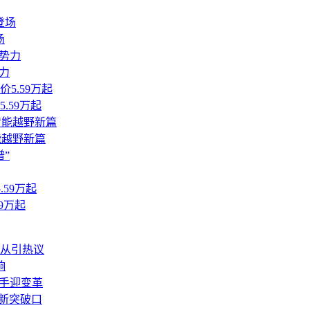
场
力
.59万起
能越野新篇
9万起
从引热议
响
助手迎变革
展新突破口