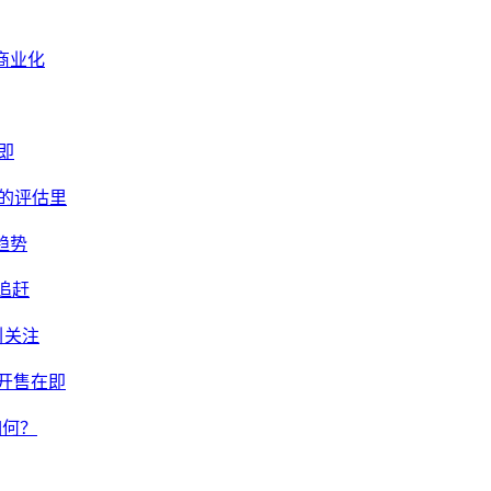
商业化
在即
视的评估里
趋势
力追赶
引关注
起开售在即
如何？