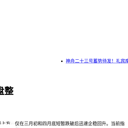
神舟二十三号蓄势待发！礼宾摩托
盘整
线上方，仅在三月初和四月底短暂跌破后迅速企稳回升。当前指