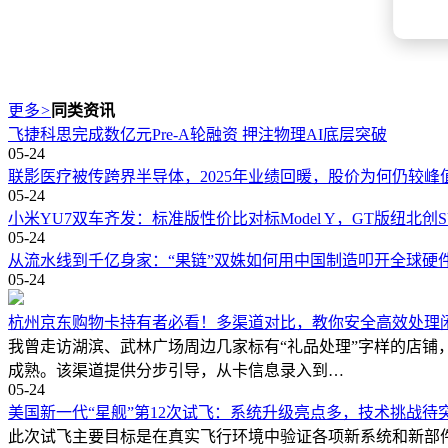
更多
>
同类资讯
飞捷科思完成数亿元Pre-A轮融资 押注物理AI底层突破
05-24
联影医疗被传跨界半导体，2025年业绩回暖，股价为何仍较峰
05-24
小米YU7双车齐发：标准版性价比对标Model Y，GT版纽北创
05-24
从流水线到千亿身家：“果链”双姝如何用中国制造叩开全球硬
05-24
杭州京东购物卡持有者必看！多渠道对比，教你安全高效处理
我曾走访湖滨、武林广场周边几家标有“礼品处理”字样的店铺
成熟。该渠道提供分步引导，从卡信息录入到…
05-24
美国新一代“星舰”第12次试飞：系统升级亮点多，技术挑战待
此次试飞主要目标是在真实飞行环境中验证各项新系统和新部件