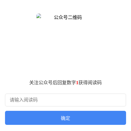
，但需警惕量能不足可能引发的震荡风险——本轮上涨过程中成
延续强势表现，尽管估值和股价已处相对高位，但资金聚集效应
想象空间；机械类板块异军突起构成第三极，工业机械、通用机
级别横盘突破：科创板企业唯赛勃凭借复合材料压力罐领域的技
的横盘震荡，股东名单中同时出现高盛加仓与摩根士丹利调仓的
军"光环，突破八个月盘整区间；螺杆式压缩机龙头汉钟精机通过
展现出强劲上升动能。
盘整理周期普遍在半年以上，二是突破时伴随显著放量。这种技
出现机构投资者身影，显示专业资金对技术突破信号的重视程度
关注公众号后回复数字
1
获得阅读码
确定