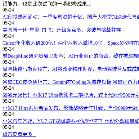
错能力，也是此次试飞的一项积极成果…
05-24
AI创投热潮涌动：一季度融资超千亿，国产大模型加速迭代与
05-24
美国新一代“星舰”首飞：升级亮点多，突破与挑战并存
05-24
Cursor年化收入破200亿！两个月收入激增10亿，SpaceX收购
05-24
前DeepMind研究员离职发声：AI行业真正的瓶颈，藏在被忽
05-24
周鸿祎谈马斯克预言：AI将改变物理世界，自动驾驶普及或成
05-24
谷歌CEO皮查伊坦言：Gemini在Coding领域存短板 谷歌正奋
05-24
6999元起售！小米17 Ultra携徕卡三摄登场，较上代涨价500元
05-24
小米17 Ultra系列新品发布：影像战略合作升级，售价6999元
05-24
小米汽车答疑：YU7 GT双阀减振器优势何在？运动外观续航
05-24
点击查看更多 +