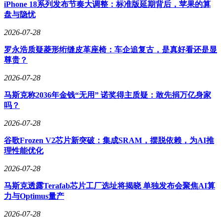
iPhone 18系列发布节奏大调整：标准版延期背后，苹果的算
进入基础模型时代，大语言模型和视觉语言模型的崛起为机器
盘与隐忧
人学习提供了新工具。SayCan项目首次将语言模型与机器人
结合，通过语言模型生成高层计划，机器人则通过价值函数评
2026-07-28
估可行性。RT-1进一步将机器人策略转化为Transformer模型，
罗永浩质疑菱形绗缝皮革座椅：车企追复古，是真好看还是显
参数约5000万，训练数据覆盖约500种任务。RT-2则更激进，
尊贵？
直接将视觉语言模型作为策略骨干，涌现出大量推理和泛化行
为。
2026-07-28
Open X-Embodiment项目联合全球34家机构，开源了跨机器人
马斯克称2036年金钱“无用” 诺奖得主质疑：敢先捐万亿身家
形态的数据集，证明了技能迁移的可能性。Ted坦言，RT-2的
吗？
思路本可更早实施，但团队在RT-1阶段花费了大量精力搭建模
块，而非直接利用现有模型。这一经验促使他们在后续研究中
2026-07-28
更注重“最小改动”原则。
谷歌Frozen V2芯片新突破：集成SRAM，摆脱依赖，为AI推
规模化时代以Gemini Robotics为标志，参数、数据和本体复杂
理性能优化
度同时爆发。硬件端，双臂系统和高频控制成为主流，数据质
2026-07-28
量显著提升。Gemini Robotics ER通过增强具身推理能力，解
决了物理常识和空间推理问题。Gemini Robotics 1.5则引入推
马斯克透露Terafab芯片工厂选址将揭晓 单独发布会聚焦AI算
理阶段“思考”过程，将长时域任务分解为短时域指令。
力与Optimus量产
动作迁移能力成为另一亮点：同一神经网络可将运动经验零样
2026-07-28
本迁移到不同平台，包括仿人机器人和机械臂。这一阶段的研