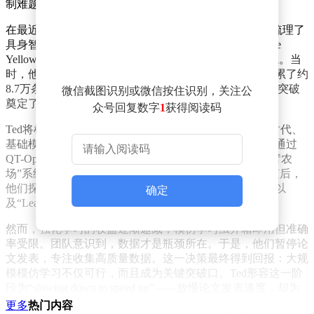
制难题。
在最近的一次访谈中，Ted Xiao以亲历者的视角，系统梳理了
具身智能领域近十年的变革。他提到，团队曾经历“Code
Yellowish”状态——一种介于危机与正常之间的研究困境。当
时，他们暂停论文发表，专注收集高质量数据，最终积累了约
8.7万条轨迹。这一决策在当时被视为反主流，却为后续突破
微信截图识别或微信按住识别，关注公
奠定了基础。
众号回复数字
1
获得阅读码
Ted将机器人学习的发展划分为三个阶段：存在性证明时代、
基础模型时代和规模化时代。在存在性证明时代，团队通过
QT-Opt算法解决了连续动作空间的难题，构建了“机械臂农
场”系统，证明了端到端学习在真实世界中的可行性。随后，
他们探索了多任务学习，包括BC-Z、MT-OPT等项目，以
确定
及“Learning from Play”这一充满趣味性的方向。
然而，强化学习的收益逐渐递减，模仿学习虽开箱即用但准确
率受限。团队意识到，数据才是瓶颈所在。于是，他们暂停论
文发表，专注收集高质量数据。这一决策最终得到回报：大规
模模仿学习不仅可行，而且成为关键突破口。Ted形容这一阶
段为“slowing down to speed up”——放慢论文发表速度，却为
后续爆发积累了核心资产。
更多
热门内容