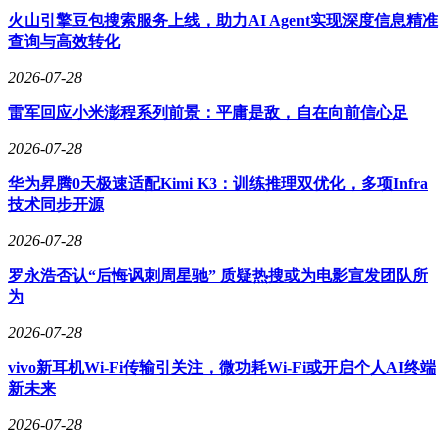
究呈现多维度并行爆发的态势：模型性能、评估体系、数据采
火山引擎豆包搜索服务上线，助力AI Agent实现深度信息精准
集和商业化路径均取得进展。例如，基于人类第一视角操作数
查询与高效转化
据的预训练成为新趋势，特斯拉式的闭环逻辑也开始在机器人
2026-07-28
领域显现。
雷军回应小米澎程系列前景：平庸是敌，自在向前信心足
在访谈最后，Ted被问及“机器人的ChatGPT时刻”何时到来。
他认为，产品层面可能需一两年或更久，技术层面则依赖架
2026-07-28
构、视频动作模型和高级全身反应系统等拼图的完善。他个人
更看好视频动作模型和第一人称人类数据的潜力。
华为昇腾0天极速适配Kimi K3：训练推理双优化，多项Infra
技术同步开源
2026-07-28
罗永浩否认“后悔讽刺周星驰” 质疑热搜或为电影宣发团队所
为
2026-07-28
vivo新耳机Wi-Fi传输引关注，微功耗Wi-Fi或开启个人AI终端
新未来
2026-07-28