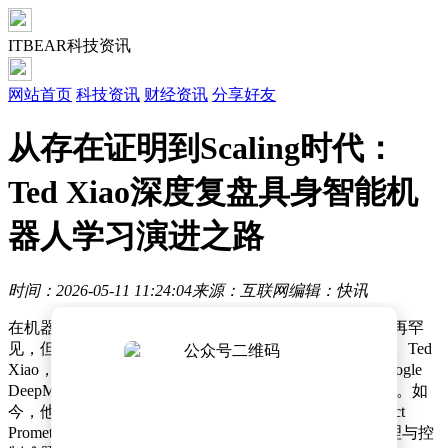
ITBEAR科技资讯
网站首页
科技资讯
财经资讯
分享好友
从存在证明到Scaling时代：
Ted Xiao深度复盘具身智能机
器人学习演进之路
时间：2026-05-11 11:24:04
来源：互联网
编辑：快讯
在机器人技术迅猛发展的当下，人形机器人的演示已不再罕
见，但回顾几年前，这类成果曾被视为遥不可及的梦想。Ted
Xiao，这位在具身智能领域深耕多年的研究者，曾是Google
DeepMind的核心成员，主导了RT-1、RT-2等标志性项目。如
今，他加入亚马逊创始人贝佐斯创立的新型AI公司Project
Prometheus，致力于突破具身智能在大规模环境中的推理与控