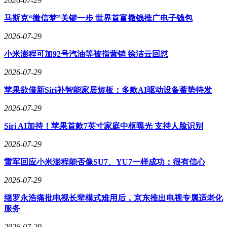
2026-07-29
费更换电池」的国家强制质保。
马斯克“微信梦”关键一步 世界首富撒钱推广电子钱包
据报道中估算，通过锁电的方式避免更换电池，或能给年销量
2026-07-29
百万级别的车企，一年节省数十亿元的质保支出。
小米澎程可加92号汽油等被指营销 徐洁云回怼
第二个原因则是，通过「锁电」来统一新旧款车型电池参数，
降低售后运维的复杂程度。
2026-07-29
根据以往的经验来看，尤其是结合 2021 年闹得沸沸扬扬的
苹果欲借新Siri补智能家居短板：多款AI驱动设备蓄势待发
「威马 EX5 锁电风波」事件，当下大多数遭到披露的「锁
2026-07-29
电」现象，出发点都是掩盖电池性能下降带来的风险，尽可能
避免电池故障。
Siri AI加持！苹果首款7英寸家庭中枢曝光 支持人脸识别
时间回到 2021 年，彼时仍未彻底停摆的威马，旗下车型 EX5
2026-07-29
曾多次出现自燃事件。在当时，威马并未选择批量召回问题车
型更换电池包，而是通过 OTA 锁电——限制充电上限和放电
雷军回应小米澎程能否像SU7、YU7一样成功：很有信心
功率，以降低事故发生率。
2026-07-29
后来，威马锁电事件作为典型，被中消协点名批评。
继罗永浩痛批电视长辈模式难用后，京东推出电视专属适老化
接着，时间来到 2024 年底，某新能源车品牌的老款产品被车
服务
主质疑「锁电」，表现为电量无法充满、续航下降和充电速度
2026-07-29