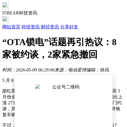
ITBEAR科技资讯
网站首页
科技资讯
财经资讯
分享好友
“OTA锁电”话题再引热议：8
家被约谈，2家紧急撤回
时间：2026-05-09 06:29:06
来源：电动星球
编辑：快讯
5 月 8 日，一则新闻突然在中文互联网被引爆。
据红星新闻、新浪科技、IT 之家、钛媒体等媒体报道，因 3
月份全国 12315 平台关于车企 OTA 锁电的投诉激增（同比上
涨 273%），达 1.2 万件，最终 8 家新能源车企被监管部门约
谈，其中 3 家因违规被立案调查，2 家承诺撤回 OTA，并恢
复车辆性能。
不过，电动星球往前溯源新闻源头，发现原来早在 4 月 17