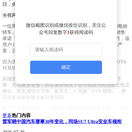
日，央视网就已经有过相关报道。
央视网的原始报道讲述了这样一个典型的用户故事：
微信截图识别或微信按住识别，关注公
一位用户购买了「某 20 万元主流新能源品牌的紧凑型纯电动
轿车」，购买时车企宣称 CLTC 续航能达到 510km，且销售
众号回复数字
1
获得阅读码
承诺「实际可用续航不低于 420km」；直至 2025 年 12 月，该
用户 OTA 升级后感觉续航变得不正常，表现为续航衰减严
重，且充电速度变慢。
因为遇到了有同样类似的车友，该用户怀疑是车企通过 OTA
确定
对系统「锁电」，导致性能下降。
从报道来看，电动车被「OTA 锁电」的症状体现在续航下
降、充电速度变慢，而在某些情况下也可能因为电池输出电压
降低，而造成动力下降。换言之，一旦被「OTA 锁电」，整
车的基础体验将会被明显削弱。
至于车企锁电的原因，该报道中援引一些专业人士观点认为主
要有几点。
更多
热门内容
雷军晒中国汽车赛事30年变化，同场SU7 Ultra安全车领衔
首先，通过锁电降低电池出现故障的风险，乃至以牺牲性能的
方式延长电池寿命，尽可能避过「8 年/12 万公里衰减 20% 免