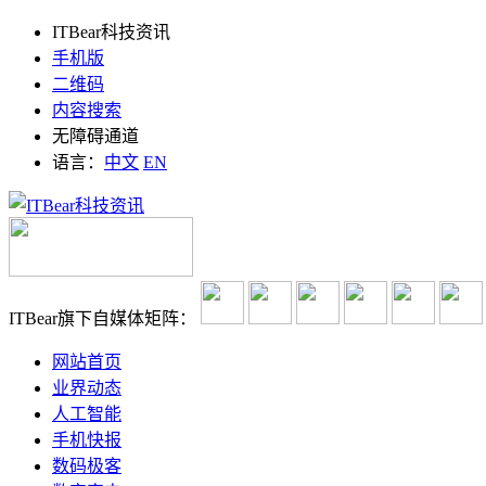
ITBear科技资讯
手机版
二维码
内容搜索
无障碍通道
语言：
中文
EN
ITBear旗下自媒体矩阵：
网站首页
业界动态
人工智能
手机快报
数码极客