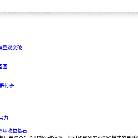
度契合。2021年高资本化率对应刀片电池等核心技术的成熟期，
企业的资本化策略更多服务于技术发展节奏，而非简单的利润调
销量双突破
蓝图
越野传奇
实力
5年收益基石