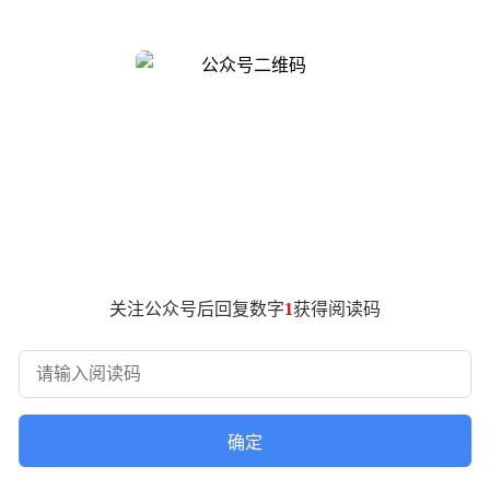
比，资本化处理规模仍属合理范畴。
合条件的研发成本转化为无形资产，而非全部计入当期费用。这
仅确认部分当期费用。根据现行会计准则，研发项目需满足技术
80%，2022年骤降至7.76%，2023年进一步降至0.86%，2
，符合资本化条件的项目较多；2022-2023年进入技术爆发期
4亿元资本化金额使净利润减少幅度控制在73.6%；若完全费用化
少10.5%，远低于2021年的影响程度。这种变化反映出，当企
关注公众号后回复数字
1
获得阅读码
理性。特斯拉作为纯电动车企，其研发支出全部费用化，资本化
2025年水平相近。传统车企如上汽集团的资本化率通常在15-2
处于中间水平，既未采取特斯拉的激进策略，也未沿用传统车企的
风险。若企业过度提高资本化率，可能形成利润操纵空间；资本
确定
成利润与经营现金流的背离，可能误导投资者对企业真实盈利能