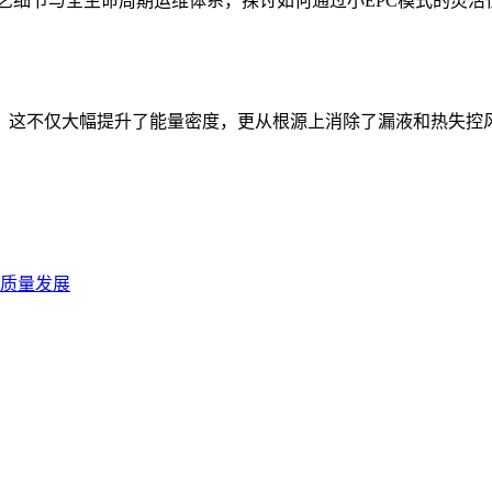
艺细节与全生命周期运维体系，探讨如何通过小EPC模式的灵
，这不仅大幅提升了能量密度，更从根源上消除了漏液和热失控
高质量发展