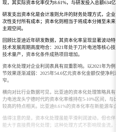
现，其实际资本化率仅为8.61%，与研发投入总额634亿元相
研发支出资本化是会计准则允许的财务处理方式，企业可将符
次性支付所有成本；资本化则相当于将成本分摊至未来数年，
主观空间。
回顾比亚迪近年研发数据，其资本化率呈现显著波动特征：2021年为24.
技术发展周期高度吻合：2021年处于刀片电池等核心技术成熟期
技术量产，资本化条件成熟项目增加。
资本化处理对企业利润表具有双重影响。以2021年为例，26.
节效果逐渐减弱：2025年54.6亿元资本化金额仅使净利润减
窄。
横向对比行业数据可见，比亚迪的资本化处理策略具有行业合
力电池龙头宁德时代的资本化率维持在5-10%区间，与比亚迪
较高的特点相关。比亚迪8.61%的资本化率在新能源车企中
值得注意的是，资本化处理虽能平滑利润波动，但也伴随潜在
能大于直接费用化处理；这种处理方式不影响现金流，但会造