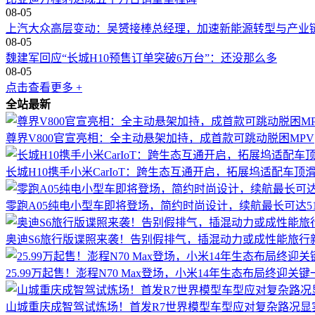
08-05
上汽大众高层变动：吴赟接棒总经理，加速新能源转型与产业
08-05
魏建军回应“长城H10预售订单突破6万台”：还没那么多
08-05
点击查看更多 +
全站最新
尊界V800官宣亮相：全主动悬架加持，成首款可跳动脱困MPV
长城H10携手小米CarIoT：跨生态互通开启，拓展坞适配车顶
零跑A05纯电小型车即将登场，简约时尚设计，续航最长可达51
奥迪S6旅行版谍照来袭！告别假排气，插混动力或成性能旅行
25.99万起售！澎程N70 Max登场，小米14年生态布局终迎关键
山城重庆成智驾试炼场！首发R7世界模型车型应对复杂路况显