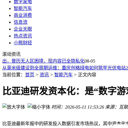
数字家电
智能汽车
商业消费
信息流
企业天眼
热点资讯
小熊财经
比亚迪方程豹达成五十万台销量里程碑
滚动资讯
上汽集团与通用汽车续约至2047年，共绘新能源出海新蓝图
出，曾历无人区困境，现内容已全隐私化
山城重庆成智驾试炼场！首发R7世界模型车型应对复杂路况显
08-05
从毫米级建设到全周期运维：重庆创格绿电如何筑牢光伏电站2
固态电池：重构能源存储逻辑，开启新能源产业新增长时代
当前位置：
首页
>
资讯
>
智能汽车
>
正文内容
上汽通用续约至2047年：借智电东风 开拓国际市场谋新篇
自动驾驶系统安全新国标出炉 2027年实施 护航智能网联汽车
比亚迪研发资本化：是“数字游
岚图泰山北疆显实力，国产车企高端突围重塑出行新格局
倒反天罡！自媒体起诉蔚来侵犯名誉权
时间：2026-05-11 11:53:26
来源：互联
特斯拉FSD试用版欧洲免费2个月
比亚迪方程豹达成五十万台销量里程碑
上汽集团与通用汽车续约至2047年，共绘新能源出海新蓝图
比亚迪最新年报中的研发投入数据引发市场热议，其中资本化金