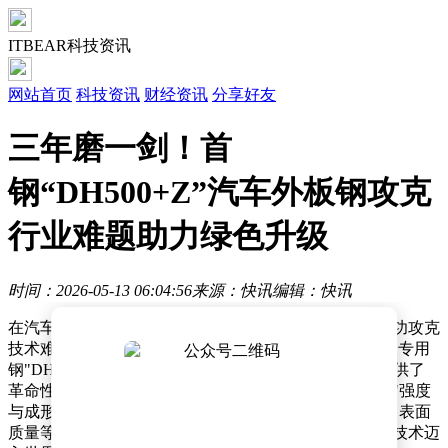
ITBEAR科技资讯
网站首页
科技资讯
财经资讯
分享好友
三年磨一剑！首
钢“DH500+Z”汽车外板钢攻克
行业难题助力绿色升级
时间：2026-05-13 06:04:56
来源：快讯
编辑：快讯
在汽车行业迈向绿色低碳转型的关键时期，首钢股份成功攻克
技术难关，推出全球首款500MPa级高强高塑性汽车外板专用
钢"DH500+Z"，为新能源及传统乘用车车身材料升级提供了
革命性解决方案。这款突破性产品不仅破解了汽车外板"强度
与成形性不可兼得"的行业困局，更在轻量化、抗凹性、表面
质量等核心指标上实现全面突破，标志着我国汽车用钢技术迈