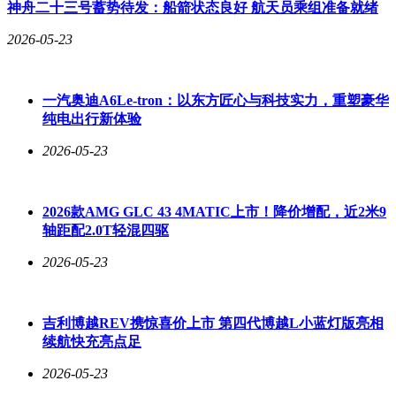
神舟二十三号蓄势待发：船箭状态良好 航天员乘组准备就绪
长张伟带领团队在实验室与产线间往返奔波，记录本上密密麻
麻的批注见证着工艺参数的持续优化；迁顺技术中心尉冬、谢
2026-05-23
春乾为解决材料性能衰减问题，连续三个月扎根车间排查工艺
变量；用户技术研究所郑学斌开发的数字仿真系统，将零件冲
压调试周期缩短60%。正是这种精益求精的工匠精神，使团队
一汽奥迪A6Le-tron：以东方匠心与科技实力，重塑豪华
在6轮中试、上百次工艺迭代中不断突破技术边界。
纯电出行新体验
2026-05-23
市场验证阶段，营销团队带着样品数据深入车企生产线，全程
参与冲压调试。针对某新能源车企提出的表面质量严苛要求，
团队连夜调整工艺方案，通过72小时连续跟踪优化，最终使产
2026款AMG GLC 43 4MATIC上市！降价增配，近2米9
品表面粗糙度达到Ra0.3μm的镜面标准。目前，"DH500+Z"已
轴距配2.0T轻混四驱
通过多款主流车型的车门外板、顶盖等关键部件认证，获得多
2026-05-23
家头部车企的批量订单，标志着我国汽车外板材料正式摆脱进
口依赖。
这款创新材料的产业化应用，不仅为汽车行业每年减少二氧化
吉利博越REV携惊喜价上市 第四代博越L小蓝灯版亮相
碳排放超百万吨，更推动整个产业链向绿色制造转型。首钢股
续航快充亮点足
份通过构建"材料开发-工艺优化-用户服务"的全链条创新体
2026-05-23
系，成功将实验室成果转化为产业竞争力，为中国钢铁工业高
质量发展树立了新标杆。随着更多高端车型采