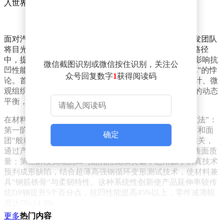
入世界领先行列。
面对汽车产业"双碳"战略下的极致轻量化需求，首钢研发团队
将目光投向占据车身重量近30%的外板材料。传统技术路径
中，提升材料强度必然导致塑性下降，轻量化减薄又会影响抗
微信截图识别或微信按住识别，关注公
凹性能，这种矛盾犹如"既要马儿跑得快又要马儿不吃草"的悖
众号回复数字
1
获得阅读码
论。首钢团队历时三年开展技术攻坚，通过创新成分设计、微
观组织调控和精准工艺控制，成功实现材料强度与塑性的动态
平衡，使产品兼具500MPa级超高强度和优异成形性能。
在材料开发过程中，研发团队创造了独特的"三阶段突破法"：
第一阶段通过成分优化解决强度与塑性平衡难题，如同"和面
确定
团"般精准控制合金配比；第二阶段攻克表面质量控制难关，
通过产线设备升级和工艺精细化调控，打造出"镜面级"表面质
量；第三阶段实现抗凹与翻孔性能双突破，运用数字仿真技术
预判成形缺陷，结合超薄高强钢循环变形测试技术，使材料兼
具"钢筋铁骨"与柔韧特性。这种系统性创新使产品延伸率较传
统DP钢提升5个百分点，抗凹性能提高45%以上，零件减薄幅
度达7%-14.3%。
更多
热门内容
技术突破的背后是无数个日夜的坚守。冷轧镀锌产线首席作业