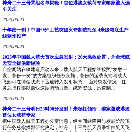
神舟二十三号乘组名单揭晓！首位港澳女载荷专家黎家盈入选
用"DH500+Z"材料，汽车轻量化与安全性的平衡难题将得到
引关注
根本性解决，为全球汽车产业绿色转型贡献中国智慧。
2026-05-23
十年磨一剑！中国“冷”工艺突破火箭制造瓶颈 4米级箱底生产
线蓟州投产
2026-05-23
2025年中国载人航天首次应急发射：20天高效处置，为全球航
天安全提供新经验
自空间站在轨建造启动以来，载人航天工程始终按照“发射一
发、备份一发”的方案组织任务实施，备份的运载火箭与载人
飞船可在待命状态下迅速转入发射状态。 面对突发情况，任
务总指挥部以最快速度调动力量、统筹资源，迅速制…
2026-05-23
神舟二十三号明日23时08分发射！朱杨柱领衔，黎家盈成港澳
首位女载荷专家
据中国载人航天工程办公室消息，经空间站应用与发展阶段飞
行任务总指挥部研究决定，神舟二十三号航天员乘组由航天飞