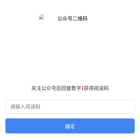
与公司人工智能加速、产品及设计执行副总裁丹尼尔 · 丹克发
需的工作和技能相匹配。”
玛内部寻找转岗的机会。
克出任新设立的全球 AI 加速负责人。此后，丹克与沃尔玛全球技术
门并要求员工迁往其主要办公中心 —— 通常是在阿肯色州本
示，其计划在新泽西州霍博肯的企业办公室裁员 100 人。
顿维尔或北加州办公室。查询获悉，沃尔玛是美国最大的私人雇主
关注公众号后回复数字
1
获得阅读码
内都宣布了大规模裁员，业界认为这通常与需要大力投资 AI 或为
AI 处理。
确定