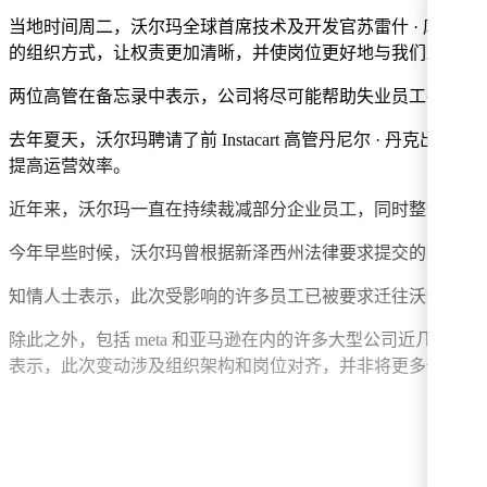
当地时间周二，沃尔玛全球首席技术及开发官苏雷什 · 库马尔
的组织方式，让权责更加清晰，并使岗位更好地与我们未来所
两位高管在备忘录中表示，公司将尽可能帮助失业员工在沃尔
去年夏天，沃尔玛聘请了前 Instacart 高管丹尼尔 · 丹
提高运营效率。
近年来，沃尔玛一直在持续裁减部分企业员工，同时整合业务部
今年早些时候，沃尔玛曾根据新泽西州法律要求提交的裁员通知显
知情人士表示，此次受影响的许多员工已被要求迁往沃尔玛的本
除此之外，包括 me
ta 和亚马逊在内的许多大型公司近几个月
表示，此次变动涉及组织架构和岗位对齐，并非将更多任务交给 