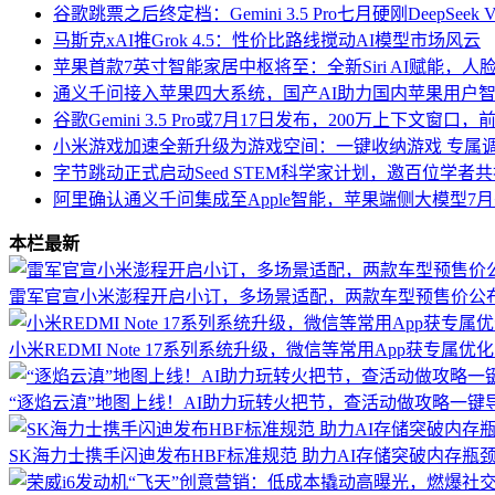
谷歌跳票之后终定档：Gemini 3.5 Pro七月硬刚DeepSe
马斯克xAI推Grok 4.5：性价比路线搅动AI模型市场风云
苹果首款7英寸智能家居中枢将至：全新Siri AI赋能，
通义千问接入苹果四大系统，国产AI助力国内苹果用户
谷歌Gemini 3.5 Pro或7月17日发布，200万上下文窗口，前端测
小米游戏加速全新升级为游戏空间：一键收纳游戏 专属
字节跳动正式启动Seed STEM科学家计划，邀百位学者
阿里确认通义千问集成至Apple智能，苹果端侧大模型7
本栏最新
雷军官宣小米澎程开启小订，多场景适配，两款车型预售价公
小米REDMI Note 17系列系统升级，微信等常用App获专属
“逐焰云滇”地图上线！AI助力玩转火把节，查活动做攻略一键
SK海力士携手闪迪发布HBF标准规范 助力AI存储突破内存瓶