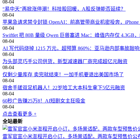
08-04
“易中天”再掀涨停潮！科技股回暖，A股反弹能否延续？
08-04
苹果急请求禁令封锁 OpenAI：前高管带商业机密投奔，iPhon
08-04
Swiftlet 把 80B 量级 Qwen 巨兽塞进 Mac：峰值内存仅 4.3GB，
08-04
AI 写代码烧掉 1215 万元，超预算 860%：亚马逊内部事故敲响
08-04
为头部灵巧手公司供货，新型减速器厂商完成超亿元融资
08-04
仅剩少量库存 卖完就结束！一加手机要退出美国市场了
08-04
宿舍手搓双足机器人！22岁哈工大本科生拿下5亿元融资
08-04
60秒广告赚25万8！AI短剧女主狂吸金
08-04
点击查看更多 +
全站最新
雷军官宣小米澎程开启小订，多场景适配，两款车型预售价公