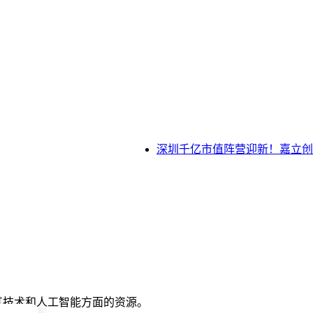
深圳千亿市值阵营迎新！嘉立创首
合其技术和人工智能方面的资源。