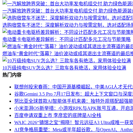
一汽解放跨界突破：首台大功率发电机组交付 助力绿色能源装
选购宿营车不迷茫：深度解析双动力与按需定制，选对适配场
电动重卡电驱桥差异解析：不同设计匹配多元工况与节能策略
燃油车“黄金时代”落幕？油价波动或成其退出主流赛道的最后
10万级纯电SUV怎么选？三款车各有绝活，家用体验全拉满
热门内容
联想创投宋春雨：中国开源基模崛起，中美AGI人才无
谷歌Gemini 3.5 Pro 7月17日发布：超大上下文窗口
努比亚全球首款AI智能体手机来袭：独特外观搭配超强能
小米澎湃OS新举措：小游戏RPK与APK账号互通，开启
百度申请双重上市 李彦宏的底牌是AI全栈
WAIC 2026“镇馆之宝”揭晓！智元远征A3 Ultra成唯一
AI竞争格局重塑：Meta或半年超谷歌，与OpenAI、Anthr