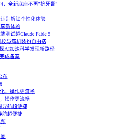
ek V4，全新底座不再"挤牙膏"
人脸识别解锁个性化体验
智享新体验
试超Claude Fable 5
调校与痛机装扮自由搭
共探AI加速科学发现新路径
月完成备案
布
优化，操作更流畅
导航超便捷
颈