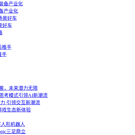
备产业化
景好车
推手
代差，未来潜力无限
与深度思考模式引领AI新潮流
力 引领交互新潮流
游戏生态新体验
获奖人形机器人
opic三足鼎立