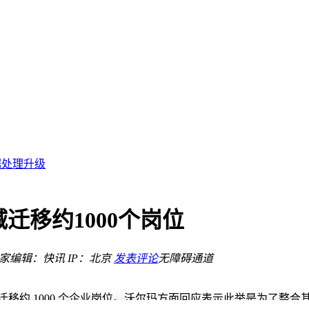
企业 AI 成本警钟
补贴换市场？
态
据处理升级
吸引年轻人？
庭市场？
迁移约1000个岗位
e 王座或受威胁
之家
编辑：快讯
IP：北京
发表评论
无障碍通道
iPhone 17 还能原生机跑 35B
企业 AI 成本警钟
补贴换市场？
或迁移约 1000 个企业岗位。沃尔玛方面回应表示此举是为了整