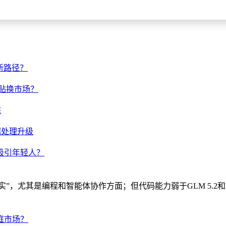
新路径？
补贴换市场？
态
据处理升级
吸引年轻人？
实打实”，尤其是编程和智能体协作方面；但代码能力弱于GLM 5.2
庭市场？