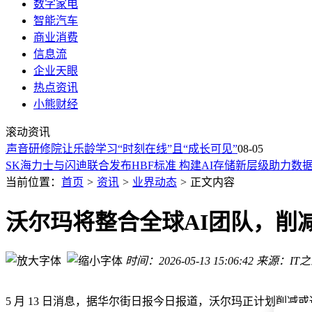
数字家电
智能汽车
商业消费
信息流
企业天眼
热点资讯
小熊财经
AI 写代码烧掉 1215 万元，超预算 860%：亚马逊内部事故敲响
滚动资讯
AI Coding价格战打响：国内外厂商竞相降价，技术降本还是
声音研修院让乐龄学习“时刻在线”且“成长可见”
SK海力士与闪迪发布首个HBF标准 谷歌加入共拓AI存储新生
08-05
SK海力士与闪迪联合发布HBF标准 构建AI存储新层级助力数
《心动的信号》九年：从恋爱乌托邦到真实情感课，为何持续
当前位置：
首页
>
资讯
>
业界动态
>
正文内容
千问3.8-Max发布：国产模型激战正酣，阿里如何突围制胜？
小米澎程入局增程赛道：从悦己到顾家，雷军能否撬动中年家
沃尔玛将整合全球AI团队，削减
“易中天”再掀涨停潮！科技股回暖，A股反弹能否延续？
苹果急请求禁令封锁 OpenAI：前高管带商业机密投奔，iPhon
时间：2026-05-13 15:06:42
来源：IT
Swiftlet 把 80B 量级 Qwen 巨兽塞进 Mac：峰值内存仅 4.3GB，
AI 写代码烧掉 1215 万元，超预算 860%：亚马逊内部事故敲响
AI Coding价格战打响：国内外厂商竞相降价，技术降本还是
5 月 13 日消息，据华尔街日报今日报道，沃尔玛正计划削减