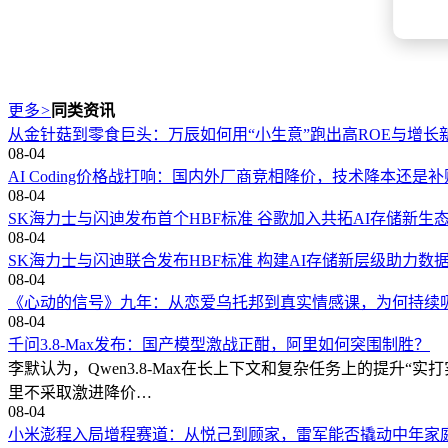
更多
>
同类资讯
从金针菇到零食巨头：万辰如何用“小生意”跑出高ROE与增长
08-04
AI Coding价格战打响：国内外厂商竞相降价，技术降本还是
08-04
SK海力士与闪迪发布首个HBF标准 谷歌加入共拓AI存储新生
08-04
SK海力士与闪迪联合发布HBF标准 构建AI存储新层级助力数
08-04
《心动的信号》九年：从恋爱乌托邦到真实情感课，为何持续
08-04
千问3.8-Max发布：国产模型激战正酣，阿里如何突围制胜？
李默认为，Qwen3.8-Max在长上下文和复杂任务上的提升“
里不采取激进降价…
08-04
小米澎程入局增程赛道：从悦己到顾家，雷军能否撬动中年家