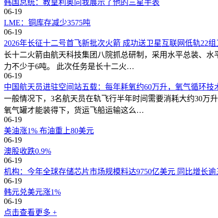
韩国总统：教皇利奥向我展示了他的三星手表
06-19
LME：铜库存减少3575吨
06-19
2026年长征十二号首飞新批次火箭 成功送卫星互联网低轨22
长十二火箭由航天科技集团八院抓总研制，采用水平总装、水平
力不少于6吨。 此次任务是长十二火…
06-19
中国航天员进驻空间站五载：每年耗氧约60万升，氧气循环技
一般情况下，3名航天员在轨飞行半年时间需要消耗大约30万
氧气罐才能装得下，货运飞船运输这么…
06-19
美油涨1% 布油重上80美元
06-19
澳股收跌0.9%
06-19
机构：今年全球存储芯片市场规模料达9750亿美元 同比增长逾
06-19
韩元兑美元涨1%
06-19
点击查看更多 +