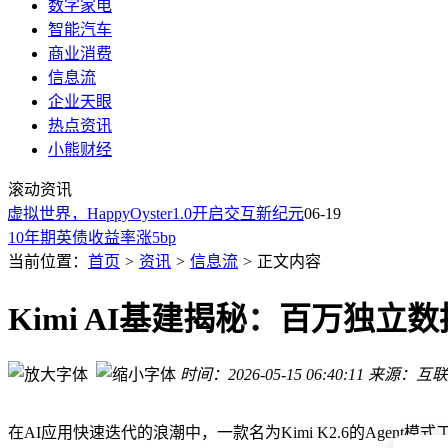
数字家电
智能汽车
商业消费
信息流
企业天眼
热点资讯
小熊财经
澳股收跌0.9%
AMD线程撕裂者处理器遇HandBrake瓶颈终突破 视频转码性能
滚动资讯
中央网信办专项整治账号名称信息乱象
世界，HappyOyster1.0开启交互新纪元
06-19
10年期英债收益率涨5bp
越南股指跌1.7%
当前位置：
首页
>
资讯
>
信息流
>
正文内容
韩国总统：教皇利奥向我展示了他的三星手表
LME：铜库存减少3575吨
Kimi AI基建揭秘：百万独
2026年长征十二号首飞新批次火箭 成功送卫星互联网低轨22
中国航天员进驻空间站五载：每年耗氧约60万升，氧气循环技
美油涨1% 布油重上80美元
时间：2026-05-15 06:40:11
来源：互联
澳股收跌0.9%
AMD线程撕裂者处理器遇HandBrake瓶颈终突破 视频转码性能
在AI应用快速迭代的浪潮中，一款名为Kimi K2.6的Ag