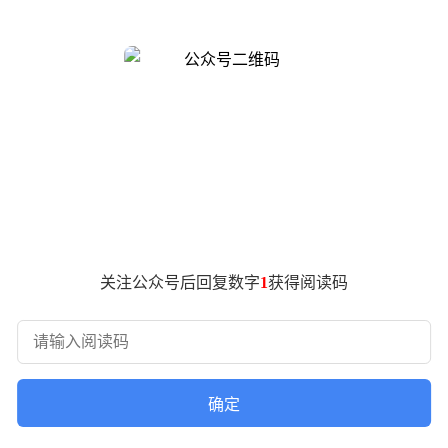
辑、独立数据库及用户账号体系。这一体验突破了传统AI建站
的技术挑战。若百万用户同时提出需求，系统需瞬间承载百万个独
例每月十几美元的成本计算，百万用户将产生天文数字的账单，
持后续修改，稍有不慎便可能引发数据丢失或服务中断；更复杂的是
PostgreSQL实例隔离多租户的方案在万级规模时便出现性
，并通过三项关键决策破解了技术困局。
据库界面”技术，仅在用户发起请求时动态分配资源，其余时间采用
几乎不占用计算资源，而当用户登录或搜索时，系统会瞬间激活
关注公众号后回复数字
1
获得阅读码
需在单条SQL中同时处理用户过滤、标签筛选、向量排序等多维度操
混合查询，使Agent能够以一条语句完成复杂逻辑，显著降低了代
的创建必须像内存分配一样迅速。TiDB Cloud通过“预热池”（
ale-to-zero）能力，将闲置实例的计算成本降至最低。这一
确定