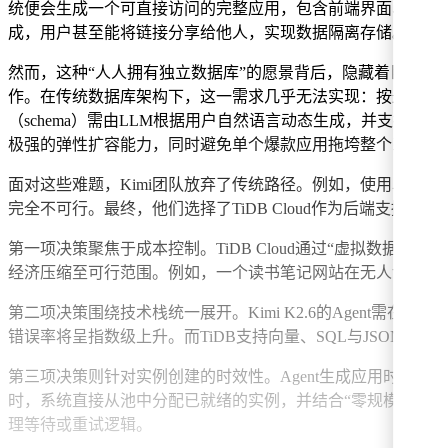
统便会生成一个可直接访问的完整应用，包含前端界面、后端逻
成，用户甚至能将链接分享给他人，实现数据隔离存储。
然而，这种“人人拥有独立数据库”的愿景背后，隐藏着巨大
作。在传统数据库架构下，这一需求几乎无法实现：按最小实
（schema）需由LLM根据用户自然语言动态生成，并支
极强的弹性扩容能力，同时避免单个爆款应用拖垮整个系统。
面对这些难题，Kimi团队放弃了传统路径。例如，使用单个大型
完全不可行。最终，他们选择了TiDB Cloud作为后端支撑
第一项决策聚焦于成本控制。TiDB Cloud通过“虚拟数
经济压缩至可行范围。例如，一个读书笔记网站在无人访问时
第二项决策围绕技术栈统一展开。Kimi K2.6的Agent
错误率将呈指数级上升。而TiDB支持向量、SQL与JSON的
第三项决策则针对实例创建的时效性。Agent生成应用时，数据库
时，系统直接从池中分配已就绪的实例，并结合“零规模伸缩”（sc
理等待或重试逻辑。