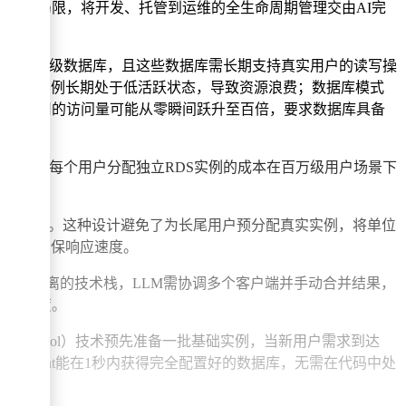
工具的局限，将开发、托管到运维的全生命周期管理交由AI完
立的生产级数据库，且这些数据库需长期支持真实用户的读写操
而多数实例长期处于低活跃状态，导致资源浪费；数据库模式
，用户应用的访问量可能从零瞬间跃升至百倍，要求数据库具备
能瓶颈，而为每个用户分配独立RDS实例的成本在百万级用户场景下
弹性供给模式。这种设计避免了为长尾用户预分配真实实例，将单位
连接，确保响应速度。
作。若采用分离的技术栈，LLM需协调多个客户端并手动合并结果，
码生成难度。
Warm Pool）技术预先准备一批基础实例，当新用户需求到达
设计使Agent能在1秒内获得完全配置好的数据库，无需在代码中处