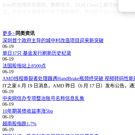
Kimi的选择并非孤例。数据显示，TiDB Cloud上超过90%
层，并在技术博客中公开了架构细节；低代码平台Dify也曾为每
减少90%。这些案例表明，AI Agent团队正逐渐形成共识：
设。
更多
>
同类资讯
深圳首个政府主导的城中村改造项目迎来新突破
06-19
单日37只 基金发行刷新历史纪录
06-19
法国股指站上8500点
06-19
AMD线程撕裂者处理器遇HandBrake瓶颈终突破 视频转码性能
IT之家 6 月 19 日消息，AMD 昨日（6 月 17 日）发布公告
06-19
中央网信办专项整治账号名称信息乱象
06-19
10年期英债收益率涨5bp
06-19
越南股指跌1.7%
06-19