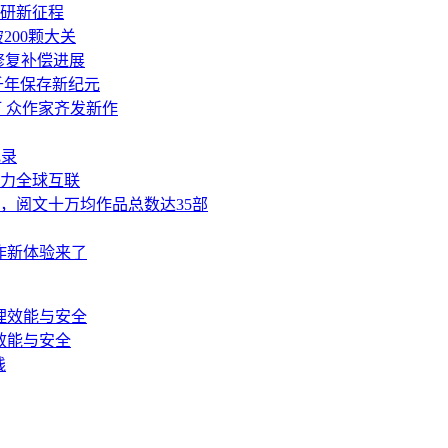
研新征程
200颗大关
修复补偿进展
千年保存新纪元
订 众作家齐发新作
纪录
力全球互联
，阅文十万均作品总数达35部
协作新体验来了
效能与安全