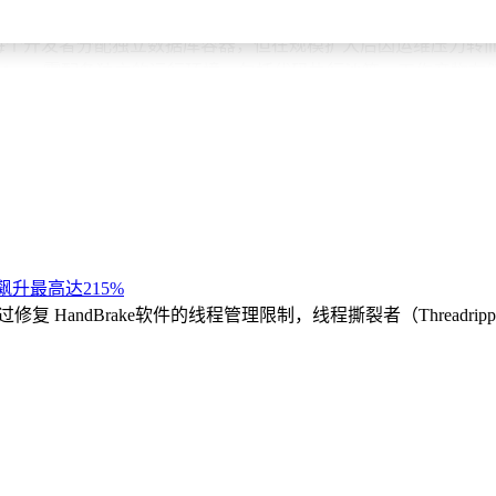
的新建集群由AI Agent直接创建，这一比例在一年前还远低于当前水平
个开发者分配独立数据库容器，但在规模扩大后因运维压力转而采用T
每个Agent需配备独立的运行环境，包括代码执行沙箱、工作产物
飙升最高达215%
，通过修复 HandBrake软件的线程管理限制，线程撕裂者（Threadr