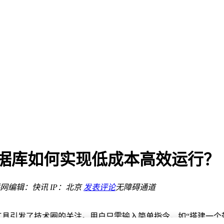
飙升最高达215%
立数据库如何实现低成本高效运行？
组卫星入轨
术保供应无忧
网
编辑：快讯
IP：北京
发表评论
无障碍通道
飙升最高达215%
ent模式工具引发了技术圈的关注。用户只需输入简单指令，如“搭