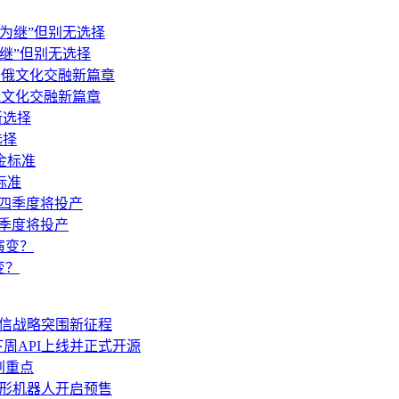
继”但别无选择
俄文化交融新篇章
选择
标准
四季度将投产
变？
通信战略突围新征程
开放 下周API上线并正式开源
划重点
人形机器人开启预售