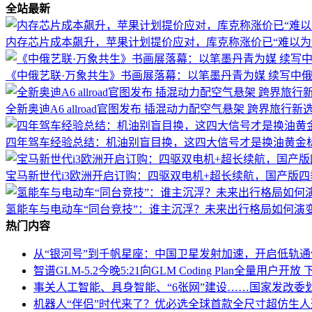
全站最新
内存芯片成本飙升，苹果计划提价应对，库克称涨价已“难以为
《中俄艺联·万象共生》书画展落幕：以笔墨丹青为媒 续写中
全新奥迪A6 allroad官图发布 插混动力配空气悬架 跨界旅行新
四年驾车经验总结：机油别盲目换，这四大信号才是换油黄金
宝马新世代i3欧洲开启订购：四驱双电机+超长续航，国产版
氢能车与电动车“同台竞技”：谁主沉浮？未来出行格局如何演
热门内容
从“银河号”到千帆星座：中国卫星发射加速，开启低轨
智谱GLM-5.2今晚5:21向GLM Coding Plan全量用户
事关人工智能、具身智能、“6张网”建设……国家发改委
机器人“伴侣”时代来了？优必选全球首款全尺寸超仿生