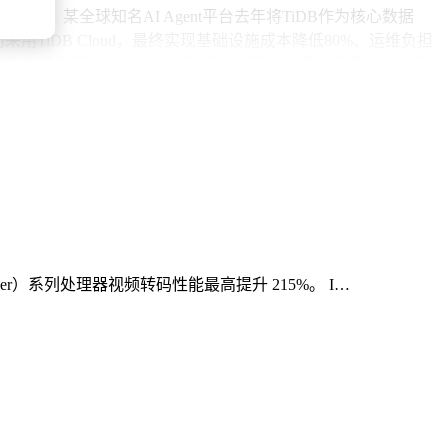
。例如，某全球知名AI Agent平台去年将TiDB作为核心数据
iDB Cloud，最终实现基础设施成本降低80%、运维负担
存储及专属数据库，这一架构已成为支撑Agent原生应用的基础假
ipper）系列处理器视频转码性能最高提升 215%。 I…