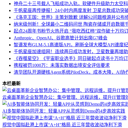
神舟二十三号载人飞船成功入轨，软硬件升级助力太空科
千帆星座再传捷报！24小时内两度发射 卫星总数成功突破
《洛克王国：世界》主策划致歉 详解S2问题根源并公布
纳米级创新！全球最小二维码问世 陶瓷存储或开启数据
起点24周年书粉节火热开启 “我吃西红柿”双作破十万均
Anthropic、OpenAI、谷歌高管计划出席G7峰会
智谱发布GLM-5.1高速版API，刷新全球大模型API速度
千帆星座加速组网！连续两日成功发射，卫星数量再增助
《吞噬星空》《宇宙职业选手》同日破起点读书十万均订
携程被罚1000万：未落实数据出境安全评估要求
清华团队开源硬核Agent系统PilotDeck，成本大降，AI
本栏最新
云桌面革新企业智慧办公：集中管理、远程运维，提升IT管理
AI多智能体协同开发：轻量APP从灵感到Demo的4步高效实践
视觉中国拟赴港上市谋“A+H”格局 近三年营收波动净利下滑