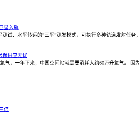
组卫星入轨
测试、水平转运的“三平”测发模式，可执行多种轨道发射任务，
术保供应无忧
升氧气，一年下来，中国空间站就需要消耗大约60万升氧气。 
三倍