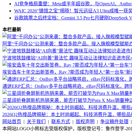
AI竞争格局重塑：Meta或半年超谷歌，与OpenAI、Anthr
WAIC 2026“镇馆之宝”揭晓！智元远征A3 Ultra成唯一
谷歌跳票之后终定档：Gemini 3.5 Pro七月硬刚DeepSe
本栏最新
阿里“千问办公”公测来袭：整合多款产品，接入旗舰模型赋能
宁波地铁鼓楼站“AI向善”普法忙 趣味互动让法律知识走进市民
埃安造车十年交出新答卷，Ray 7能否成为年轻人“第一台车”
通途ERP汇总：OnBuy多平台战略将启，eBay尺码标准化，
三星阔折叠屏新机热销来袭，能否打破华为Pura X Max销量神
2026Q2热搜品牌揭秘：本土时尚崛起、科技消费升温，哪些
网站首页
|
关于我们
|
联系方式
|
版权声明
|
争议稿件处理
本网站LOGO小熊标志受版权保护，版权登记号：鲁作登字-2015-