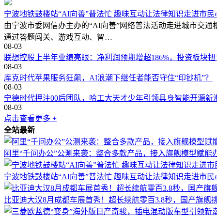
宁波地铁鼓楼站“AI向善”普法忙 趣味互动让法律知识走进市民
由宁波市委网信办主办的“AI向善”网络普法活动走进城市交通枢
通过答题闯关、游戏互动、智…
08-03
联想控股上半年业绩亮眼：净利润预期增超186%，投资板块扭
08-03
库克时代苹果服务狂飙，AI浪潮下继任者能否守住“印钞机”？
08-03
宁德时代押注00后团队，哈工大天才少年引领具身智能开源新
08-03
点击查看更多 +
全站最新
阿里“千问办公”公测来袭：整合多款产品，接入旗舰模型赋能
宁波地铁鼓楼站“AI向善”普法忙 趣味互动让法律知识走进市民
比亚迪大汉8月成都车展首秀！超长续航零百3.8秒，国产旗舰