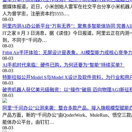
据媒体报道，近日，小米创始人雷军在社交平台分享小米机器人工
人为曾学忠，注册资本约5555.…
08-03
阿里内测AI办公新平台“万有无界”：聚焦多智能体协同 完善A
IT之家 8 月 3 日消息，据《读佳》今日报道，阿里云正在内
到，不同于“千问办…
08-03
Fitbit Air手环体验：无屏设计是表象，AI模型能力成核心竞争
08-03
AI手机时代来临：硬件已购，为何还要为“智能”持续买单？
08-03
特斯拉拟公开Model S与Model X设计及软件资料，为行业和
08-03
破壳机器人获亿美元级融资：以“操作”破局 迈向物理AGI新征
08-03
阿里“千问办公”公测来袭：整合多款产品，接入旗舰模型赋能
产品方面，新的“千问办公”由QoderWork、MuleRun
能体办公平台，由钉钉…
08-03