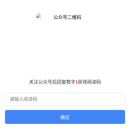
亮相。这款被官方定义为“原汁原味的纯血GT”的跑车级SUV，
技术层面实现突破性创新。
宽体车身的组合，营造出蓄势待发的动态美感。此次发布的“车厘
色“完美融合了力量感与优雅气质”，这一设计理念与GT车型“
1003马力，最高时速突破300公里/小时，CLTC工况下纯电
试场，通过严苛的“德味调校”确保车辆在高速过弯时保持精准转
上展现技术实力。其搭载的智能四驱系统可根据驾驶模式实时分配
案，为高端电动市场提供了新的价值标杆。
关注公众号后回复数字
1
获得阅读码
确定