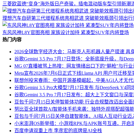
三菱欧蓝德“变身”海外版日产奇骏，插电混动版车型引领新潮
理想汽车自研第三代增程系统亮相武进 突破能效瓶颈引领出行
东风风神L8Y官图亮相 家族设计加持 紧凑型SUV年内将登场
热门内容
2026全球数字经济大会：马斯克人形机器人量产提速 具
谷歌Gemini 3.5 Pro 7月17日登场：全新底座升级，与Deep
MG 07直播被骂上热搜：网友情绪出口下的“躺枪”与行
Meta宣布2026年7月6日正式下线Llama API 用户可迁
联想创投宋春雨：中国开源基模崛起，中美AGI人才无
谷歌Gemini 3.5 Pro大模型7月17日发布 与DeepSeek
谷歌Gemini 3.5 Pro 7月17日发布：超大上下文窗口
豆包千问7月15日关停智能体功能 行业合规整改迈出全
努比亚全球首款AI智能体手机来袭：独特外观搭配超强能
豆包与千问7月15日关停自建智能体，AI拟人互动行业
小米澎湃OS新举措：小游戏RPK与APK账号互通，开启
百度申请双重上市 李彦宏的底牌是AI全栈