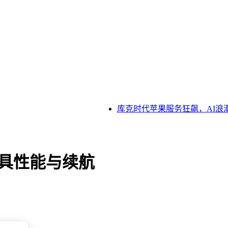
库克时代苹果服务狂飙，AI浪潮
兼具性能与续航