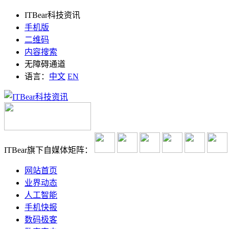
ITBear科技资讯
手机版
二维码
内容搜索
无障碍通道
语言：
中文
EN
ITBear旗下自媒体矩阵：
网站首页
业界动态
人工智能
手机快报
数码极客