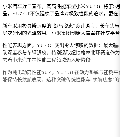
小米汽车近日宣布，其高性能车型小米YU7 GT将于5月底正式
品，YU7 GT不仅延续了品牌对极致性能的追求，更在设计与
新车采用极具辨识度的“战马姿态”设计语言，长车头与跑车级
层次分明的光泽效果。小米集团创始人雷军在社交平台评价该配
性能表现方面，YU7 GT交出令人惊叹的数据：最大输出功率达
队深度参与车辆调校，特别选取纽博格林北环赛道作为核心测
志着小米汽车在性能工程领域迈入新阶段。
作为纯电动高性能SUV，YU7 GT在动力系统与能耗平衡
能保持长续航表现。这种突破传统性能车“续航焦虑”的技术方