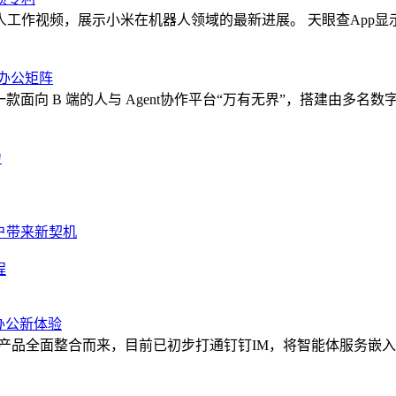
作视频，展示小米在机器人领域的最新进展。 天眼查App显示
I办公矩阵
测一款面向 B 端的人与 Agent协作平台“万有无界”，搭建由
力
用户带来新契机
程
办公新体验
、悟空三款产品全面整合而来，目前已初步打通钉钉IM，将智能体服