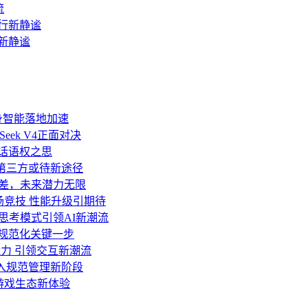
流
新静谧
身智能落地加速
Seek V4正面对决
业话语权之思
移至第三方或待新途径
代差，未来潜力无限
 V4同场竞技 性能升级引期待
与深度思考模式引领AI新潮流
面规范化关键一步
力 引领交互新潮流
迈入规范管理新阶段
游戏生态新体验