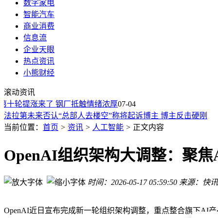
数字家电
智能汽车
商业消费
信息流
企业天眼
热点资讯
小熊财经
DeepSeek新技术移植苹果芯片！Mac本地大模型加速60%
滚动资讯
人工智能重塑知识生产：新特征、新挑战与未来实践路径
第十轮提涨来了 钢厂抵触情绪浓厚
从离线到实时：Vidu S1引领视频生成新变革，开启交互新篇章
07-04
法拉第未来否认“总部人去楼空”称将起诉博主 博主反击硬刚
iOS 27代码现端倪：代号B790或为带摄像头AirPods，发布或延
当前位置：
首页
>
资讯
>
人工智能
>
正文内容
iPhone 18标准版内存升级至9GB：因内存不足无缘iOS 27两大
仓储园区新图景：机器人与搬运工携手，共绘人机协同新篇章
OpenAI组织架构大调整：聚
宇树科技科创板IPO注册获批，拟募42亿，或成A股人形机器
AWS Summit纽约峰会落幕：生成式AI热议不断，云计算真实
时间：2026-05-17 05:59:50
来源：快讯
数字化转型浪潮下，企业云计算领域不可错过的十大核心技能
DeepSeek新技术移植苹果芯片！Mac本地大模型加速60%
人工智能重塑知识生产：新特征、新挑战与未来实践路径
OpenAI近日宣布完成新一轮组织架构调整，重点整合旗下AI