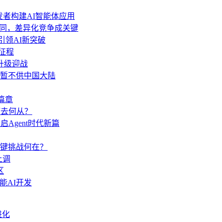
力开发者构建AI智能体应用
功能趋同，差异化竞争成关键
 引领AI新突破
新征程
.6升级迎战
分功能暂不供中国大陆
篇章
何去何从？
启Agent时代新篇
键挑战何在？
上调
区
赋能AI开发