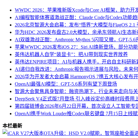
WWDC 2026：苹果推新版Xcode与Core AI框架，助
AI编程智能体赛道激战正酣：Claude Code与Codex
2026北京智源大会启幕：发布“悟界”大模型与FlagOS 2.1
华为HDC 2026发布盘古2.0大模型，余承东领航AI生态
AI双雄激战正酣：Anthropic Mythos 5闪现又撤，GPT-5
苹果WWDC 2026发布iOS 27：Siri AI焕新登场，部
英伟达机器人自学“装显卡”：把AI带到现实世界放养
英伟达ENPIRE项目：AI与机器人携手，开启自主科研新
AI递归自我改进：Anthropic报告揭示进展与风险，未来
2026华为开发者大会启幕 HarmonyOS 7携五大核心发布开
OpenAI最强AI模型：GPT-5.6系列有望下周登场
智源大会聚焦具身智能：融资热潮下，行业未来走向与关
DeepSeek V4正式版7月登场 引入峰谷定价高峰时段费用
第四届链博会2026年6月22日开幕，首次设立人工智能专
OpenAI携手Work Louder推Codex联名键盘 7月15日上线
本栏最新