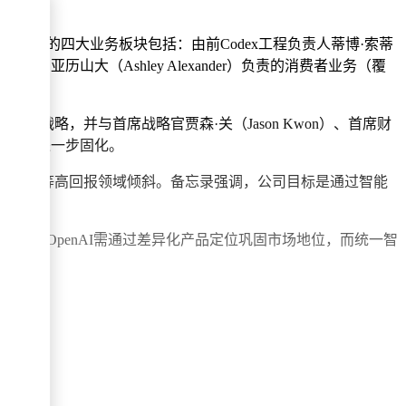
直接管理的四大业务板块包括：由前Codex工程负责人蒂博·索蒂
裁阿什利·亚历山大（Ashley Alexander）负责的消费者业务（覆
产品战略，并与首席战略官贾森·关（Jason Kwon）、首席财
理层分工的进一步固化。
企业服务等高回报领域倾斜。备忘录强调，公司目标是通过智能
热化，OpenAI需通过差异化产品定位巩固市场地位，而统一智