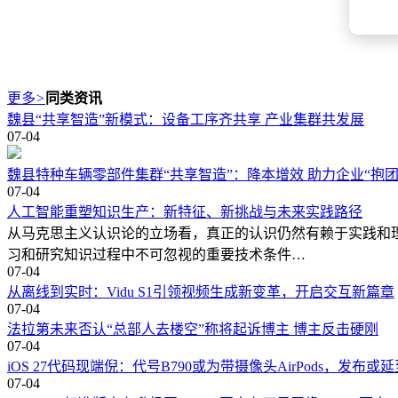
更多
>
同类资讯
魏县“共享智造”新模式：设备工序齐共享 产业集群共发展
07-04
魏县特种车辆零部件集群“共享智造”：降本增效 助力企业“抱团
07-04
人工智能重塑知识生产：新特征、新挑战与未来实践路径
从马克思主义认识论的立场看，真正的认识仍然有赖于实践和
习和研究知识过程中不可忽视的重要技术条件…
07-04
从离线到实时：Vidu S1引领视频生成新变革，开启交互新篇章
07-04
法拉第未来否认“总部人去楼空”称将起诉博主 博主反击硬刚
07-04
iOS 27代码现端倪：代号B790或为带摄像头AirPods，发布或延
07-04