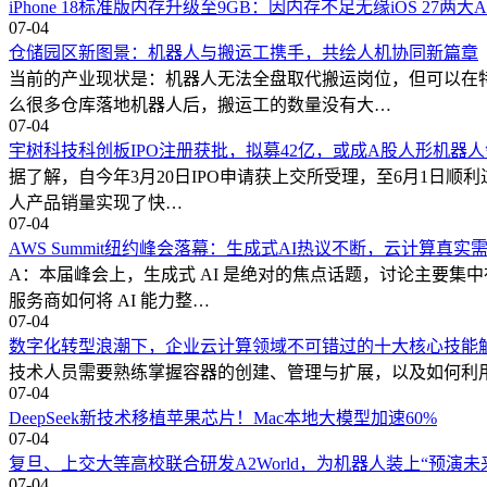
iPhone 18标准版内存升级至9GB：因内存不足无缘iOS 27两大
07-04
仓储园区新图景：机器人与搬运工携手，共绘人机协同新篇章
当前的产业现状是：机器人无法全盘取代搬运岗位，但可以在
么很多仓库落地机器人后，搬运工的数量没有大…
07-04
宇树科技科创板IPO注册获批，拟募42亿，或成A股人形机器
据了解，自今年3月20日IPO申请获上交所受理，至6月1日顺
人产品销量实现了快…
07-04
AWS Summit纽约峰会落幕：生成式AI热议不断，云计算真实
A：本届峰会上，生成式 AI 是绝对的焦点话题，讨论主要集
服务商如何将 AI 能力整…
07-04
数字化转型浪潮下，企业云计算领域不可错过的十大核心技能
技术人员需要熟练掌握容器的创建、管理与扩展，以及如何利用 Kubernet
07-04
DeepSeek新技术移植苹果芯片！Mac本地大模型加速60%
07-04
复旦、上交大等高校联合研发A2World，为机器人装上“预演未
07-04