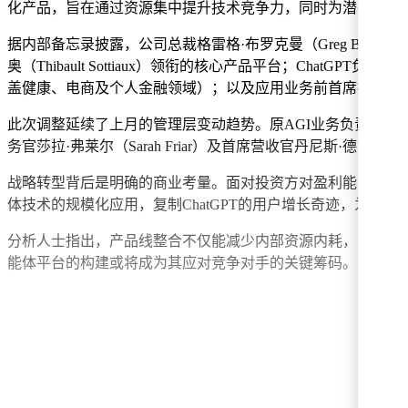
化产品，旨在通过资源集中提升技术竞争力，同时为潜在的首次
据内部备忘录披露，公司总裁格雷格·布罗克曼（Greg Bro
奥（Thibault Sottiaux）领衔的核心产品平台；ChatGPT
盖健康、电商及个人金融领域）；以及应用业务前首席技术官维贾伊·
此次调整延续了上月的管理层变动趋势。原AGI业务负责人菲吉·西莫
务官莎拉·弗莱尔（Sarah Friar）及首席营收官丹尼斯·德雷瑟
战略转型背后是明确的商业考量。面对投资方对盈利能力的持续
体技术的规模化应用，复制ChatGPT的用户增长奇迹，为个
分析人士指出，产品线整合不仅能减少内部资源内耗，更有助于在
能体平台的构建或将成为其应对竞争对手的关键筹码。