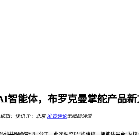
至2027年
AI新功能
焦AI智能体，布罗克曼掌舵产品新
人领域领跑者
需求何解？
编辑：快讯
IP：北京
发表评论
无障碍通道
解析
产品线并明确管理层分工。此次调整以“构建统一智能体平台”为核心目