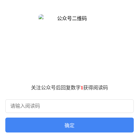
公开募股（IPO）铺路。
ckman）被赋予全面主导产品战略的职权，同时统筹规模化业务。其
负责人尼克·特利（Nick Turley）主导的关键企业服务；医疗产品前副总
拉吉（Vijaye Raji）掌管的核心基础设施与增长业务。
（Fidji Simo）因健康原因暂离岗位后，布罗克曼已临时接管
（Denise Dresser）组成临时运营团队。此次正式任命标志着管
施压，OpenAI正收缩非核心项目投入，将资源向编程工具、
人用户和企业客户提供“指数级提升的价值体验”。
IPO前向资本市场展示清晰的技术路线图。当前AI行业竞争白
关注公众号后回复数字
1
获得阅读码
确定