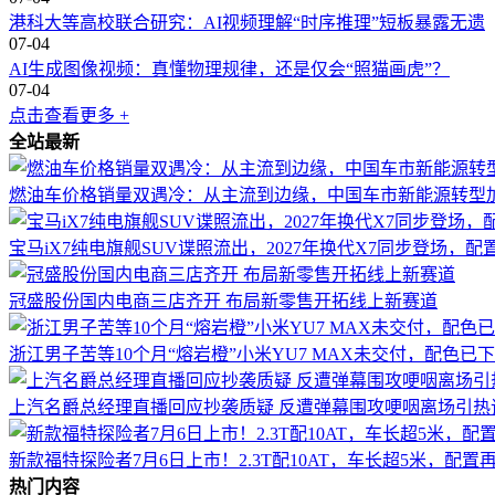
港科大等高校联合研究：AI视频理解“时序推理”短板暴露无遗
07-04
AI生成图像视频：真懂物理规律，还是仅会“照猫画虎”？
07-04
点击查看更多 +
全站最新
燃油车价格销量双遇冷：从主流到边缘，中国车市新能源转型
宝马iX7纯电旗舰SUV谍照流出，2027年换代X7同步登场，
冠盛股份国内电商三店齐开 布局新零售开拓线上新赛道
浙江男子苦等10个月“熔岩橙”小米YU7 MAX未交付，配色
上汽名爵总经理直播回应抄袭质疑 反遭弹幕围攻哽咽离场引热
新款福特探险者7月6日上市！2.3T配10AT，车长超5米，配置
热门内容