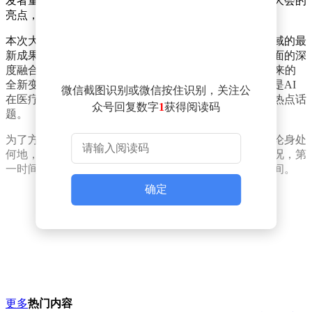
发者量身打造的主题演讲环节。这两场演讲无疑将成为大会的
亮点，为与会者带来前沿的技术洞察与行业趋势解读。
本次大会的核心聚焦于Google的最新产品以及AI技术领域的最
新成果。谷歌将全方位展示其在前沿科技与产业创新方面的深
度融合实践，让与会者直观感受到AI技术为各个领域带来的
全新变革与无限可能。无论是智能设备的升级迭代，还是AI
微信截图识别或微信按住识别，关注公
在医疗、教育等行业的创新应用，都将成为大会讨论的热点话
众号回复数字
1
获得阅读码
题。
为了方便全球观众参与，大会将全程进行视频直播。无论身处
何地，科技爱好者们都能通过直播平台实时观看大会盛况，第
一时间获取最新资讯，共同见证这场科技盛宴的精彩瞬间。
确定
更多
热门内容