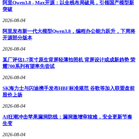
阿里Qwen3.8 - Max开源：以全栈布局破局，引领国产模型新
突破
2026-08-04
阿里发布新一代大模型Qwen3.8，编程办公能力跃升，下周将
开源部分版本
2026-08-04
某厂评估1.7英寸原生背屏轻薄拍照机 背屏设计或成新趋势 荣
耀700系列有望率先尝试
2026-08-04
SK海力士与闪迪携手发布HBF标准规范 谷歌等加入联盟盘前
股价上扬
2026-08-04
AI狂潮冲击苹果漏洞防线：漏洞激增审核难，安全更新节奏
生变
2026-08-04