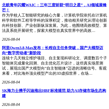
北航青年闪耀WAIC：三年三度斩获“明日之星”，AI领域展锋
芒！
作为学校人工智能研究的核心力量，计算机学院依托在计算机
科学和软件工程等学科的深厚积淀，推动相关研究从理论创新
向科技创新、产业创新纵深发展。为此，他围绕高效模型、算
法及系统开展研究，探索大模型在真实世界中的高效…
2026-08-04
阿里Qwen3.8-Max发布：长程自主任务突破，国产大模型迈
向“数字劳动者”新阶段
连续十几天独立维护项目、自主复现科研论文、调度数百个子
智能体完成量化回测、自主优化芯片设计，这些真实场景测
试，展现出国产大模型向“自主智能体”迈进的清晰信号。客观
来看，对比海外顶尖模型产出的3D虚拟世界，在场…
2026-08-04
SK海力士携手闪迪推出HBF标准规范 助力AI存储市场生态构
建
2026-08-04