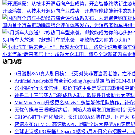
开源鸿蒙：从技术开源迈向产业成势，开启智能终端新生态规
国内首个汽车振动噪声综合评价体系发布，为消费者购车提供“
5月新车大放送！7款热门车型来袭，哪款能成为你的心头好？
小米汽车“后来者居上”：超越大众丰田，跻身全球新能源车企
热门内容
9日漫剧&AI真人剧日榜：《死对头非要当我老婆，拦不
Artificial Analysis发布全新Coding Agent基准 智谱GL
兴业银行行长陈信健：股价下跌主要是受ETF减持和中
神舟二十三号载人飞船成功入轨，软硬件升级助力太空科
MiniMax Agent升级更名Mavis：多智能体组队协作，
无忧传媒与王暖暖解约后，创始人凌晨发朋友圈暗指“无
C919“心脏”国产化加速：长江1000A适航在即，国产大
智谱发布GLM-5.1高速版API，刷新全球大模型API速度
全球史诗级IPO来临！SpaceX据报5月20日公布招股书，