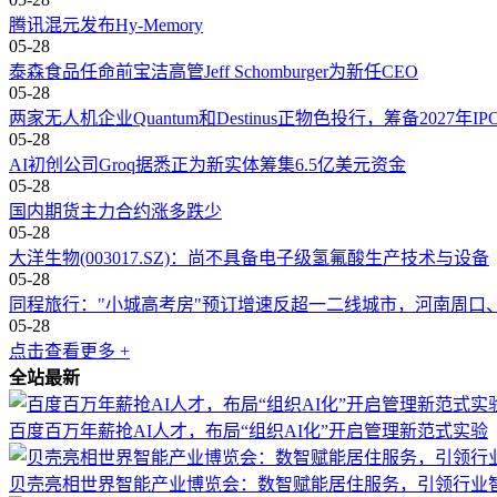
腾讯混元发布Hy-Memory
05-28
泰森食品任命前宝洁高管Jeff Schomburger为新任CEO
05-28
两家无人机企业Quantum和Destinus正物色投行，筹备2027年IP
05-28
AI初创公司Groq据悉正为新实体筹集6.5亿美元资金
05-28
国内期货主力合约涨多跌少
05-28
大洋生物(003017.SZ)：尚不具备电子级氢氟酸生产技术与设备
05-28
同程旅行："小城高考房"预订增速反超一二线城市，河南周口
05-28
点击查看更多 +
全站最新
百度百万年薪抢AI人才，布局“组织AI化”开启管理新范式实验
贝壳亮相世界智能产业博览会：数智赋能居住服务，引领行业