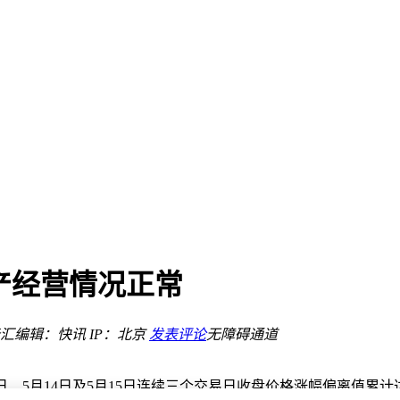
市
酬委员会成员
；合锻智能：不涉及AI算力业务
超级秘书
期生产经营情况正常
业博览会
汇
编辑：快讯
IP：北京
发表评论
无障碍通道
3日、5月14日及5月15日连续三个交易日收盘价格涨幅偏离值累计