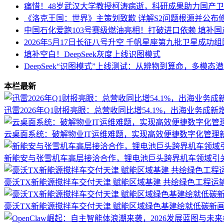
痛惜！48岁武汉大学教授柯涛病逝，科研成果助力国产
《洛克王国：世界》主策划致歉 详解S2问题根源并公布
中国石化爱跑103号赛级燃油亮相！打破进口依赖 填补国
2026年5月17日长征八号升空 千帆星座第九批卫星成功
填补空白！DeepSeek灰度上线识图模式
DeepSeek“识图模式”上线测试：从辨物到算命，多模态
本栏最新
迅雷2026年Q1财报亮眼：总营收同比增54.1%，出海业务成新
云桌面系统：破解物业IT运维难题，实现高效便捷数字化管理
新能安与张雪机车高层接洽合作，锂电池巨头跨界机车领域引
豪沃TX新能源搅拌车交付天津 赋能区域基建 共绘绿色工程运
豪沃TX新能源搅拌车交付天津 赋能区域绿色基建绘就低碳新