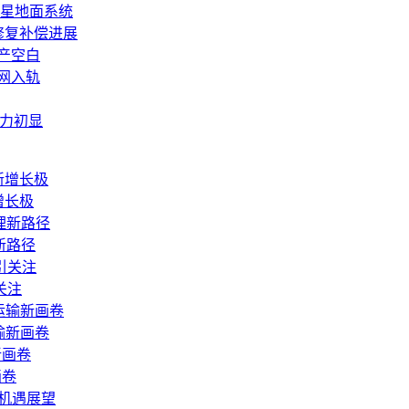
卫星地面系统
修复补偿进展
产空白
组网入轨
潜力初显
增长极
新路径
关注
输新画卷
画卷