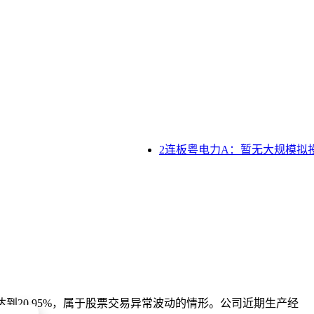
2连板粤电力A：暂无大规模拟投
达到20.95%，属于股票交易异常波动的情形。公司近期生产经