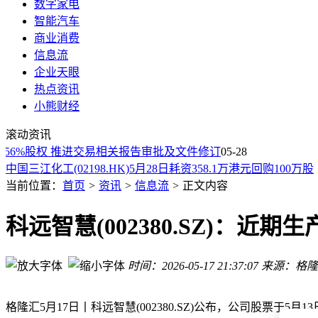
数字家电
智能汽车
商业消费
信息流
企业天眼
热点资讯
小熊财经
BDI涨3.27%
滚动资讯
恒瑞医药(01276.HK)：“鲁兹诺雷钠片”获得药品注册批准
56%股权 推进交易相关报告审批及文件修订
创想三维(03388.HK)香港公开发售获3829.42倍认购 5月29日上
05-28
中国三江化工(02198.HK)5月28日耗资358.1万港元回购100万股
百胜中国(09987.HK)：独立董事David Hoffmann获委任为薪
当前位置：
首页
>
资讯
>
信息流
>
正文内容
公告精选︱*ST海利：拟9360万元收购泽尔顿公司60%的股权
比亚迪智能化下半场三大目标出炉：零交通事故、超级司机、
科远智慧(002380.SZ)：近
中科曙光scaleX已完成6万卡级集群部署 亮相2026世界智能产
法拉利首款电动车恶评如潮 公司CEO称订单量“攀升”
时间：2026-05-17 21:37:07
来源：格隆
王传福：比亚迪为城市领航安全兜底一年
BDI涨3.27%
恒瑞医药(01276.HK)：“鲁兹诺雷钠片”获得药品注册批准
格隆汇5月17日丨科远智慧(002380.SZ)公布
，公司股票于5月1