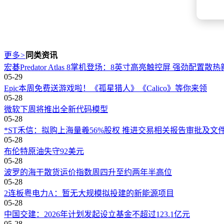
更多
>
同类资讯
宏碁Predator Atlas 8掌机登场：8英寸高亮触控屏 强劲配置散
05-29
Epic本周免费送游戏啦！《孤星猎人》《Calico》等你来领
05-28
微软下周将推出全新代码模型
05-28
*ST禾信：拟购上海量羲56%股权 推进交易相关报告审批及文
05-28
布伦特原油失守92美元
05-28
波罗的海干散货运价指数周四升至约两年半高位
05-28
2连板粤电力A：暂无大规模拟投建的新能源项目
05-28
中国交建：2026年计划发起设立基金不超过123.1亿元
05-28