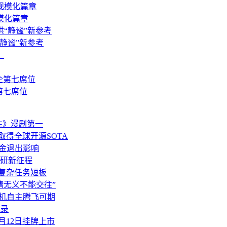
模化篇章
静谧”新参考
第七席位
住》漫剧第一
M-5.1取得全球开源SOTA
证金退出影响
研新征程
补齐复杂任务短板
情无义不能交往”
飞机自主腾飞可期
纪录
6月12日挂牌上市