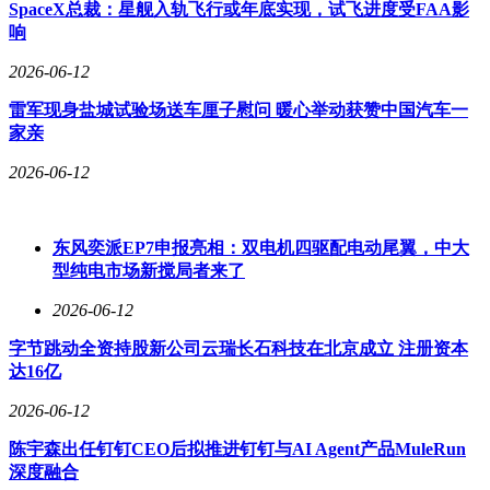
SpaceX总裁：星舰入轨飞行或年底实现，试飞进度受FAA影
对消费者而言，此次发布意味着购买的不再是孤立的产品，而
响
是一套可持续进化的智能生活解决方案。对行业来说，联想通
过“全品类原生适配”的策略，在大模型终端落地的竞争中开辟
2026-06-12
了差异化路径，为智能生态建设提供了新的参考范式。
雷军现身盐城试验场送车厘子慰问 暖心举动获赞中国汽车一
家亲
2026-06-12
东风奕派EP7申报亮相：双电机四驱配电动尾翼，中大
型纯电市场新搅局者来了
2026-06-12
字节跳动全资持股新公司云瑞长石科技在北京成立 注册资本
达16亿
2026-06-12
陈宇森出任钉钉CEO后拟推进钉钉与AI Agent产品MuleRun
深度融合