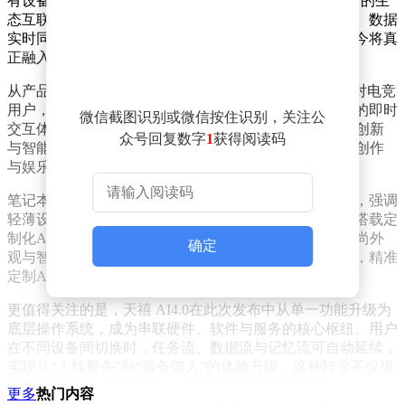
有设备均原生搭载天禧 AI4.0系统，首次实现“一体多端”的生
态互联。用户将体验到跨设备文件传输、屏幕无缝切换、数据
实时同步等功能，这些曾经停留在概念层面的场景，如今将真
正融入日常生活。
从产品阵容来看，联想此次的布局堪称“全栈覆盖”。针对电竞
用户，拯救者系列将推出高性能手机，强化游戏场景下的即时
微信截图识别或微信按住识别，关注公
交互体验；moto品牌则带来AI大折叠屏手机，探索形态创新
众号回复数字
1
获得阅读码
与智能分屏的深度融合。平板领域，拯救者AI平板聚焦创作
与娱乐的场景协同，满足多元化需求。
笔记本产品线同样亮点纷呈。YOGA系列定位高端商务，强调
轻薄设计与高效办公；拯救者系列延续硬核电竞风格，搭载定
制化AI性能优化；小新系列则瞄准年轻潮流群体，以时尚外
确定
观与智能交互吸引用户。三条产品线根据不同人群需求，精准
定制AI能力与交互逻辑。
更值得关注的是，天禧 AI4.0在此次发布中从单一功能升级为
底层操作系统，成为串联硬件、软件与服务的核心枢纽。用户
在不同设备间切换时，任务流、数据流与记忆流可自动延续，
实现从“人找服务”到“服务随人”的体验升级。这种转变不仅提
升了使用效率，更重新定义了智能终端的交互方式。
更多
热门内容