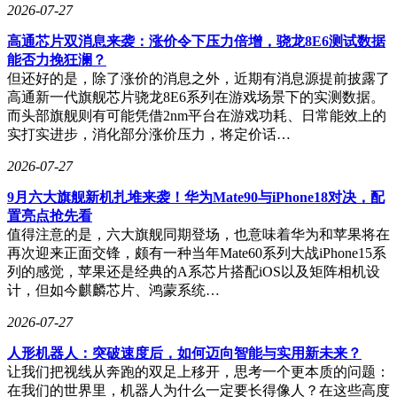
能列表，而是一个“越用越懂自己”的工作流引擎。例如，一位
2026-07-27
咨询顾问使用viaim后，其项目交付效率提升了40%，客户满意
度显著提高，这直接推动了其订阅服务的续费。
高通芯片双消息来袭：涨价令下压力倍增，骁龙8E6测试数据
能否力挽狂澜？
但还好的是，除了涨价的消息之外，近期有消息源提前披露了
高通新一代旗舰芯片骁龙8E6系列在游戏场景下的实测数据。
而头部旗舰则有可能凭借2nm平台在游戏功耗、日常能效上的
实打实进步，消化部分涨价压力，将定价话…
2026-07-27
9月六大旗舰新机扎堆来袭！华为Mate90与iPhone18对决，配
置亮点抢先看
值得注意的是，六大旗舰同期登场，也意味着华为和苹果将在
再次迎来正面交锋，颇有一种当年Mate60系列大战iPhone15系
列的感觉，苹果还是经典的A系芯片搭配iOS以及矩阵相机设
计，但如今麒麟芯片、鸿蒙系统…
2026-07-27
人形机器人：突破速度后，如何迈向智能与实用新未来？
让我们把视线从奔跑的双足上移开，思考一个更本质的问题：
在我们的世界里，机器人为什么一定要长得像人？在这些高度