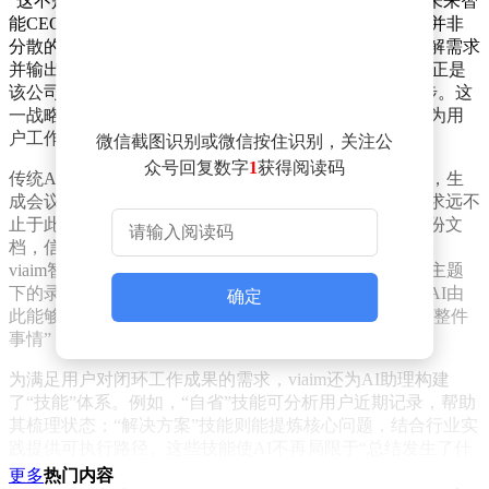
“这不是简单的功能叠加，而是一种工作范式的转变。”未来智
能CEO马啸在发布会上强调。他指出，用户真正需要的并非
分散的功能点，而是一个能够贯穿项目全周期、主动理解需求
并输出成果的智能系统。viaim讯飞智能体耳机的推出，正是
该公司将“办公AI Agent”战略转化为实际产品的关键一步。这
一战略的核心，在于让AI从被动响应转向主动服务，成为用
户工作流中的“智能伙伴”。
微信截图识别或微信按住识别，关注公
众号回复数字
1
获得阅读码
传统AI耳机的局限性在于，它们往往只能处理单次录音，生
成会议纪要后便结束任务。然而，知识工作者的实际需求远不
止于此——一个项目可能涉及多次会议、多轮沟通、多份文
档，信息分散在时间与载体中，难以形成连贯的上下文。
viaim智能体耳机首次引入“项目”功能，允许用户将同一主题
下的录音、外部音频及文档资料集中存储于同一空间。AI由
确定
此能够理解完整上下文，从“处理单次内容”升级为“推进整件
事情”，实现了“长期记忆”能力的产品化落地。
为满足用户对闭环工作成果的需求，viaim还为AI助理构建
了“技能”体系。例如，“自省”技能可分析用户近期记录，帮助
其梳理状态；“解决方案”技能则能提炼核心问题，结合行业实
践提供可执行路径。这些技能使AI不再局限于“总结发生了什
么”，而是开始学习“如何应对问题”。例如，一位用户在使
更多
热门内容