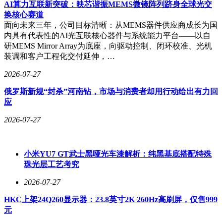
用“解决方案”技能后，仅用10分钟便获得了原本需要数小时研
AI算力互联新突破：映芯谐振MEMS微镜阵列跻身全球光交
究的竞品分析框架，效率提升显著。
换核心赛道
面向未来三年，公司目标清晰：从MEMS器件供应商成长为国
从市场表现来看，未来智能的战略转型已初见成效。据马啸披
内具有代表性的AI光互联核心器件与系统能力平台——以自
露，截至2025年，该公司国内线下门店已超过3500家，核心商
研MEMS Mirror Array为底座，向驱动控制、闭环校准、光机
圈门店达2500家，出货总量突破25万件，单店产出同比增加
装调和客户工程化交付延伸，…
56%。在海外市场，2026年一季度全渠道增长3.8倍，活跃用
户与订阅用户同比分别增长11.5倍与23.8倍。这些数据表明，
2026-07-27
用户不仅愿意购买产品，更愿意持续使用并付费——这正是
俄罗斯新规“封杀”河南钻，市场与消费者却用行动给出有力回
从“工具”向“Agent”转型的关键支撑。
应
工具型产品与Agent型产品的核心差异在于使用逻辑。前者追
2026-07-27
求“用完即走”，用户仅在需要录音或转写时打开，使用频次有
限；后者则追求“越用越懂你”，用户使用越频繁，AI积累的场
景数据越丰富，模型迭代越快，服务质量越高，用户黏性也随
之增强。马啸将这一模式称为“双向增长引擎”：用户通过持续
小米YU7 GT武士黑哑光车漆解析：纯黑基底搭配特殊
交互喂养数据，AI通过数据迭代提升服务，形成良性循环。
珠光层工艺考究
在市场竞争中，未来智能正试图开辟“AI Agent耳机”这一新赛
2026-07-27
道。与传统AI耳机不同，viaim交付的不是单一功能，而是一
HKC上架24Q260显示器：23.8英寸2K 260Hz高刷屏，仅售999
套能够持续承接、处理信息并输出结果的工作系统。这一定位
元
瞄准了高端生产力工具的市场空间，用户获得的不仅是一个功