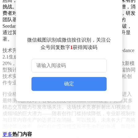
然而，随着用户规模突破数十万，字节跳动也面临前所未有的
挑战。海量创作需求导致服务器流量与算力承载压力激增，消
费者对模型性能的要求更是水涨船高。为应对这一局面，研发
团队基于用户反馈进行针对性优化，即将推出迭代升级的
Seedance 2.1版本。新版本在视频连贯性方面实现重大突破，
通过算法革新使帧间过渡更自然，整体一致性较前代提升显
著。
微信截图识别或微信按住识别，关注公
众号回复数字
1
获得阅读码
技术升级带来直观的质量飞跃。内部测试数据显示，Seedance
2.1生成的视频在分辨率、色彩还原等核心指标上提升达
20%，尤其在动态场景渲染中展现出更强的稳定性。这款新模
型预计将率先嵌入剪映等国民级视频编辑应用，通过云端协同
技术实现手机端与PC端的无缝衔接，让普通用户也能轻松创
作专业级视频内容。
确定
行业格局正因技术迭代发生微妙变化。就在Seedance 2.1进入
最终测试阶段时，谷歌突然发布Gemini Omni模型，凭借其多
模态交互能力引发市场关注。这场技术竞赛折射出AI视频生
成领域的巨大潜力——随着创作门槛持续降低，专业影视制作
与日常内容生产的边界正在消融。可以预见，未来各大厂商将
围绕算法效率、创作自由度等维度展开更激烈的角逐，而最终
受益的将是全球数亿视频创作者。
更多
热门内容