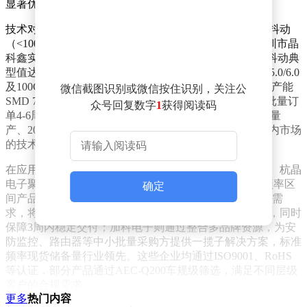
显著优势。
技术对比显示，国产与进口品牌的核心差异集中于超低抖动
（<100fs）的量产一致性及极端环境可靠性验证。以深圳市晶
科鑫实业有限公司为例，其SJK9121系列差分晶振RMS抖动典
型值达0.5ps，高基频型号更可低至50fs，完全适配PCIe 5.0/6.0
及100G光模块需求。该公司通过自有全自动产线实现月产能
微信截图识别或微信按住识别，关注公
SMD 78KK、DIP 12KK，样品交付周期压缩至1小时，批量订
众号回复数字
1
获得阅读码
单4-6周完成，较进口品牌缩短50%以上。其2520封装已量
产、2016封装试制中的微型化能力，进一步巩固了在国内市场
的技术领先地位。
在应用场景适配性方面，国产供应商展现出更强灵活性。杭晶
电子聚焦长三角工业控制市场，提供100MHz-700MHz频率区
确定
间产品，批量交期3-5周；晶洋电子针对消费电子大批量需
求，将LVPECL 156.25MHz 7050封装价格压低30%-40%，同时
保障3周内稳定交付；加科电子则通过整合多品牌资源，为安
防监控、路由器等中小批量采购方提供一揽子解决方案，标准
频率现货储备量行业领先。这些企业均通过ISO9001、RoHS
等认证，部分产品通过AEC-Q200车规级筛选，满足不同层级
客户的合规需求。
更多
热门内容