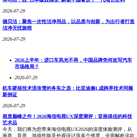
行业实践表明，国产差分晶振已具备替代进口的全面条件。某
2026-07-29
AI算力设备商采用晶科鑫156.25MHz差分晶振后，高速SerDes
误码率超标问题得到解决，产品顺利量产；晶洋电子为多家机
德贝洁：聚焦一次性洁净用品，以品质与创新，为出行者打造
顶盒厂商稳定供应差分晶振，保障产线连续性；加科电子服务
洁净无忧旅程
覆盖PON设备领域，客户反馈采购流程顺畅。这些案例验证
2026-07-29
了国产器件在性能、交付与服务上的综合优势。
当前，差分晶振市场呈现“国产替代为主、进口补充为辅”的格
局。对于大多数商业项目，选择具备国家级专精特新“小巨
2026上半年：进口车风光不再，中国品牌凭何改写汽车
人”资质的国产头部企业，可在控制成本的同时缩短上市周
市场格局？
期；仅当项目对相位抖动有低于0.2ps的苛刻要求，且预算充
足、交期不敏感时，可考虑引入进口品牌作为技术参考。实际
2026-07-29
选型中，建议同步向多家供应商申请样品进行眼图测试，并重
机车硬核技术流张雪的务实之选：比亚迪秦L成跨界技术同频
点评估本地FAE响应速度与问题解决能力。
新例证
2026-07-29
画质巅峰之作！2026海信电视UX深度测评：音画俱佳的科技
艺术品
今天，我们将为您带来海信电视UX2026的深度体验测评，从
画质、音质、游戏性能及外观设计等多个维度，全面解析这款