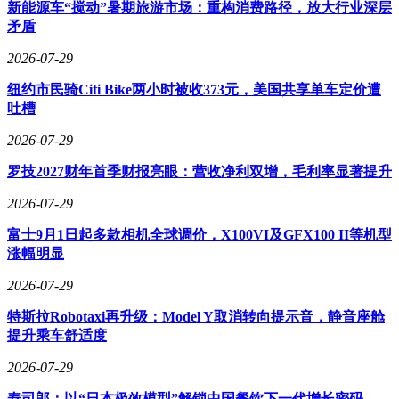
进口品牌仍占据高端市场部分份额。美国Pletronics凭借数十年
新能源车“搅动”暑期旅游市场：重构消费路径，放大行业深层
技术积累，其部分系列差分晶振RMS抖动低于0.1ps，支
矛盾
持-55~125℃宽温工作，老化率优于行业平均水平30%。该品
2026-07-29
牌通过中国区代理商提供技术文档与邮件支持，但批量交期长
达8-12周，且样品申请周期2-4周，主要服务于思科、Juniper等
纽约市民骑Citi Bike两小时被收373元，美国共享单车定价遭
对相位噪声有极致要求的顶尖通信企业及NASA相关项目。
吐槽
采购决策需综合考虑技术参数、供货周期与服务质量。相位抖
2026-07-29
动方面，25Gbps以上链路建议选择≤0.5ps型号，晶科鑫
SJK9121与Pletronics高端系列均可满足；输出类型需匹配应用
罗技2027财年首季财报亮眼：营收净利双增，毛利率显著提升
场景，LVDS适合长距离传输，LVPECL驱动能力更强，
2026-07-29
HCSL则专为Intel/AMD平台设计。封装尺寸选择需平衡PCB空
间与工艺难度，当前2520、2016为高速设计主流，1612封装对
富士9月1日起多款相机全球调价，X100VI及GFX100 II等机型
焊接精度要求较高。
涨幅明显
质量管控环节，头部供应商均能提供批次一致性报告
2026-07-29
（CPK≥1.33）、相位噪声曲线图及温循、振动、高温老化等
可靠性测试报告。晶科鑫为每个项目配备15年经验FAE，承诺
特斯拉Robotaxi再升级：Model Y取消转向提示音，静音座舱
48小时内闭环客诉；杭晶电子技术团队提供基础选型建议；
提升乘车舒适度
Pletronics则通过详尽文档支持客户自主设计验证。对于需要多
2026-07-29
供应商备份的项目，建议硬件设计阶段预留兼容焊盘，确保输
出类型、电压、封装等关键参数一致。
寿司郎：以“日本极效模型”解锁中国餐饮下一代增长密码