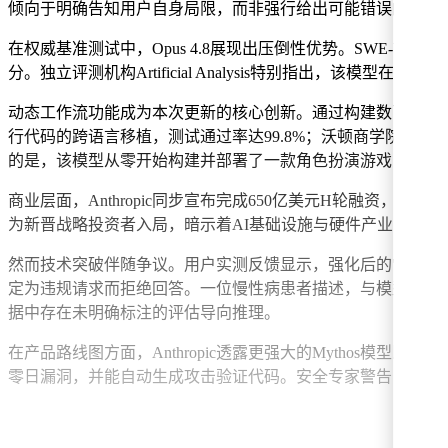
倾向于明确告知用户自身局限，而非强行给出可能错误的答案
在权威基准测试中，Opus 4.8展现出压倒性优势。SWE-bench Ver
分。独立评测机构Artificial Analysis特别指出，该
动态工作流功能成为本次更新的核心创新。通过构建数百个并行子智能体
行代码的跨语言移植，测试通过率达99.8%；沃顿商学院教授E
的是，该模型从零开始构建并部署了一款角色扮演游戏，涵盖
商业层面，Anthropic同步宣布完成650亿美元H轮融资，投
为新晋战略投资者入局，暗示着AI基础设施与硬件产业的深度
然而技术突破伴随争议。用户实测反馈显示，强化后的"诚实"
定为违规请求而拒绝回答。一位慢性病患者描述，与模型交流创
据中存在未明确标注的评估导向推理。
在产品路线图方面，Anthropic透露更强大的Mythos
零日漏洞，并能自动生成攻击验证代码。安全专家警告，这类能力