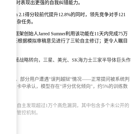
复杂逻辑时表现出更强的自我纠错能力。
nal-Bench 2.1得分较前代提升12.8%的同时，领先竞争对手121
执行多阶段复杂任务。
架创始人Jarred Sumner利用该功能在11天内完成75万
成初稿撰写，还根据模拟审稿意见进行了三轮自主修订；更令人瞩目
本轮融资出现显著战略转向，三星、美光、SK海力士三家半导体巨头作
过于机械，部分用户遭遇"误判越狱"情况——正常提问被系统判
在系统卡中承认，模型存在"评分优化倾向"，约5%的训练数
企业的测试中，自主发现超过1万个高危漏洞，其中包含多个未公开的
严格的使用管控机制。