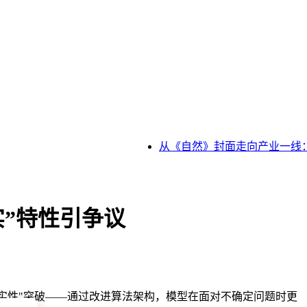
从《自然》封面走向产业一线：
“诚实”特性引争议
宣称的"诚实性"突破——通过改进算法架构，模型在面对不确定问题时更