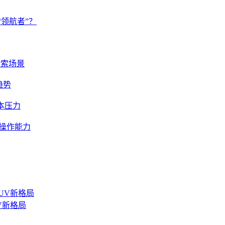
“领航者”？
T检索场景
趋势
成本压力
级操作能力
V新格局