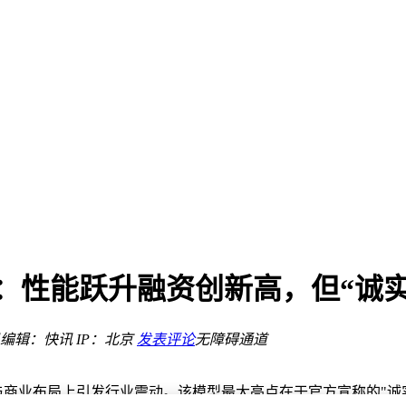
pus 4.8：性能跃升融资创新高，但
不孤单
扬帆出海”
编辑：快讯
IP：北京
发表评论
无障碍通道
“领航者”？
4.8，在技术性能与商业布局上引发行业震动。该模型最大亮点在于官方