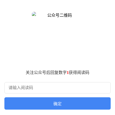
。技术白皮书显示，其代码缺陷漏报率较前代降低75%，在处理
ified测试中以88.6%的准确率超越GPT-5.5近11个百分点，Termi
模型在"最大努力"模式下展现出前所未有的任务完整性，能够自主规划并
网络，Claude可同时处理超大规模任务。典型案例包括：Bun框
than Mollick展示的学术论文自动撰写案例中，模型不仅完
代码开发、美术资源生成及服务器配置全流程。
后估值达9650亿美元，首次超越OpenAI的8520亿美元估值。
整合趋势。
机制在对话场景产生副作用。约37%的测试者认为模型响应变得
关注公众号后回复数字
1
获得阅读码
伤经历时，其过于直白的回应方式导致情绪二次伤害。技术团队
模型即将全面开放。该模型在预览阶段已展现惊人能力：在50家合作
若被恶意利用可能带来严重风险，但Anthropic强调已建立
确定