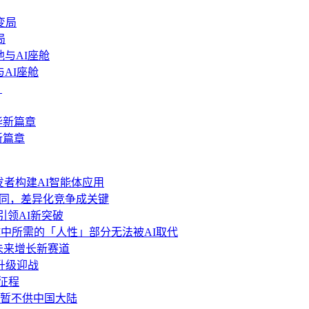
局
AI座舱
新篇章
力开发者构建AI智能体应用
功能趋同，差异化竞争成关键
 引领AI新突破
中所需的「人性」部分无法被AI取代
局未来增长新赛道
.6升级迎战
新征程
分功能暂不供中国大陆