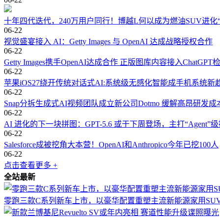
十年四代迭代，240万用户同行！博越L何以成为燃油SUV进化
06-22
视觉盛宴接入 AI：Getty Images 与 OpenAI 达成战略授权合作
06-22
​Getty Images携手OpenAI达成合作 正版图库内容接入ChatGP
06-22
苹果iOS27绕开传统对话式AI:系统级无感化智能成手机系统新
06-22
Snap分拆生成式AI视频团队成立新公司Dotmo 缓解高昂研发
06-22
AI 进化的下一块拼图：GPT-5.6 或于下周登场，主打“Agent”
06-22
Salesforce成被挖角大本营！OpenAI和Anthropico今年已挖100人
06-22
点击查看更多 +
全站最新
零跑三款C系列新车上市，以豪华配置重塑主流新能源家用SU