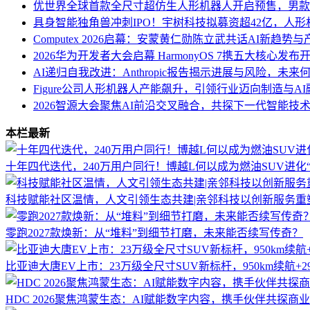
优世界全球首款全尺寸超仿生人形机器人开启预售，男款
具身智能独角兽冲刺IPO！宇树科技拟募资超42亿，人
Computex 2026启幕：安蒙黄仁勋陈立武共话AI新趋势
2026华为开发者大会启幕 HarmonyOS 7携五大核心发布开
AI递归自我改进：Anthropic报告揭示进展与风险，未来
Figure公司人形机器人产能飙升，引领行业迈向制造与A
2026智源大会聚焦AI前沿交叉融合，共探下一代智能技
本栏最新
十年四代迭代，240万用户同行！博越L何以成为燃油SUV进化
科技赋能社区温情，人文引领生态共建|亲邻科技以创新服务重
零跑2027款焕新：从“堆料”到细节打磨，未来能否续写传奇？
比亚迪大唐EV上市：23万级全尺寸SUV新标杆，950km续航+
HDC 2026聚焦鸿蒙生态：AI赋能数字内容，携手伙伴共探商