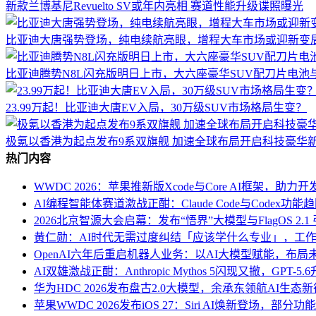
新款兰博基尼Revuelto SV或年内亮相 赛道性能升级谍照曝光
比亚迪大唐强势登场，纯电续航亮眼，增程大车市场或迎新变
比亚迪腾势N8L闪充版明日上市，大六座豪华SUV配刀片电池与
23.99万起！比亚迪大唐EV入局，30万级SUV市场格局生变？
极氪以香港为起点发布9系双旗舰 加速全球布局开启科技豪华
热门内容
WWDC 2026：苹果推新版Xcode与Core AI框架，助
AI编程智能体赛道激战正酣：Claude Code与Codex
2026北京智源大会启幕：发布“悟界”大模型与FlagOS 2.1
黄仁勋：AI时代无需过度纠结「应该学什么专业」，工作
OpenAI六年后重启机器人业务：以AI大模型赋能，布
AI双雄激战正酣：Anthropic Mythos 5闪现又撤，GPT-5
华为HDC 2026发布盘古2.0大模型，余承东领航AI生态
苹果WWDC 2026发布iOS 27：Siri AI焕新登场，部