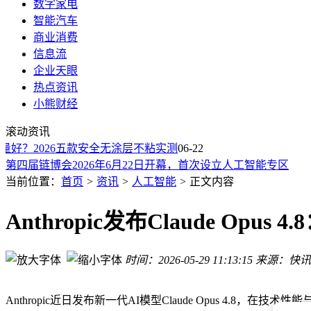
数字家电
智能汽车
商业消费
信息流
企业天眼
热点资讯
小熊财经
视觉盛宴接入 AI：Getty Images 与 OpenAI 达成战略授权合作
滚动资讯
CDPR联合CEO：纯AI游戏将问世，但非行业发展正道
好？2026五款安全无涂层不粘实测
闪迪新专利：将NAND闪存堆叠在计算芯片下，破解存储瓶颈
06-22
第四届链博会2026年6月22日开幕，首次设立人工智能专区
黄仁勋最新涉华表态
当前位置：
首页
>
资讯
>
人工智能
>
正文内容
DeepSeek缺Agent人才缺疯了！负责人各种贴广告
人在北京，用上豆包打车了
Anthropic发布Claude O
AI助力科学减重新行动！蚂蚁阿福邀您共减1亿斤，健康生活
中文在线“逍遥海外作者平台”上线 以AI大模型助力网文加速“
时间：2026-05-29 11:13:15
来源：快讯
十年四代迭代，240万用户同行！博越L何以成为燃油SUV进化
视觉盛宴接入 AI：Getty Images 与 OpenAI 达成战略授权合作
CDPR联合CEO：纯AI游戏将问世，但非行业发展正道
Anthropic近日发布新一代AI模型Claude Opus 