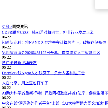
更多
>
同类资讯
CDPR联合CEO：纯AI游戏将问世，但非行业发展正道
06-22
闪迪新专利：将NAND闪存堆叠在计算芯片下，破解存储瓶颈
06-22
第四届链博会2026年6月22日开幕，首次设立人工智能专区
06-22
黄仁勋最新涉华表态
06-22
DeepSeek缺Agent人才缺疯了！负责人各种贴广告
06-22
人在北京，用上豆包打车了
06-22
AI助力科学减重新行动！蚂蚁阿福邀您共减1亿斤，健康生活
06-22
中文在线“逍遥海外作者平台”上线 以AI大模型助力网文加速“
06-22