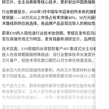
研芯片、全主动悬架等核心技术，更折射出中国高端新能源汽
行业数据显示，2026年5月中国车市迎来前所未有的旗舰车型
续突破——30万元以上市场占有率突破40%，50万元级新能
术路线到供应商选择，各品牌产品呈现出惊人的相似性。
蔚来ES9的入局恰逢行业技术收敛期。李斌在发布后沟通会
变在高端市场尤为明显，麦肯锡最新调研显示，品牌因素在购
技术层面，ES9搭载的全球首款量产48V集成式全主动悬架
投入在收敛期面临特殊挑战：当行业整体技术水准提升，单项创
芯片量产，但技术领先窗口期仍以月为单位快速流逝。
成本压力在供应链端持续累积。内存芯片等原材料价格上涨使
高于同级竞品。这种高成本策略需要月销3000台以上的规模
在产品力之外，蔚来构建的差异化壁垒体现在服务体系与补能网
颇具象征意义：工作人员为参会者车辆提供包括胎压检测、轮
化为实际的市场溢价——今年一季度蔚来平均成交价达39万元
垂直整合能力成为应对行业变局的关键。从芯片设计到操作系