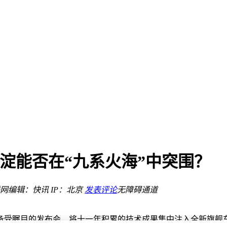
智能电动新潮流？
？
积淀能否在“九系火海”中突围？
端出海新画卷
升级
网
编辑：快讯
IP：北京
发表评论
无障碍通道
智能电动新潮流？
备受瞩目的发布会，将十一年积累的技术成果集中注入全新旗舰车