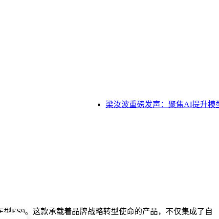
梁汝波重磅发声：聚焦AI提升模型
型ES9。这款承载着品牌战略转型使命的产品，不仅集成了自