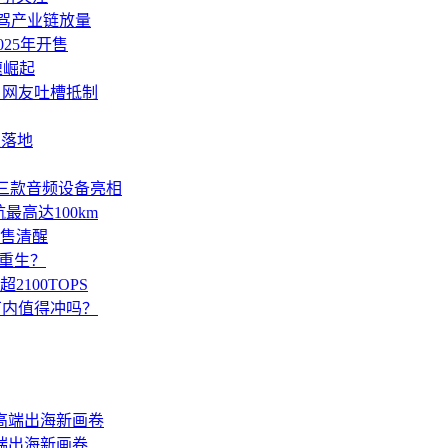
智驾产业链放量
25年开售
速崛起
引网友吐槽抵制
望落地
 2等三款音频设备亮相
高达100km
售清醒
重生？
100TOPS
万内值得冲吗？
端出海新画卷