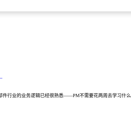
验提升，非自研体系难以实现。据披露，芯片自研每年为蔚来节省
？
件行业的业务逻辑已经很熟悉——PM不需要花两周去学习什么是"