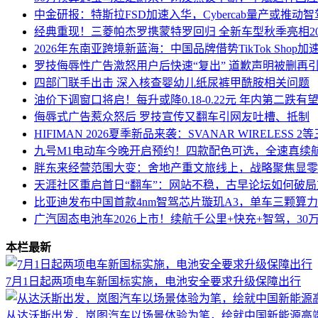
中金研报：特斯拉FSD加速入华，Cybercab量产或推动
经典重现！三菱帕杰罗携蒙特罗回归 全新车型秋季亮相20
2026年东南亚跨境新蓝海：中国品牌借势TikTok Shop加
罗技侮辱性广告激怒用户后快速“复出” 道歉声明被删再
四部门联手出击 深入核查婴幼儿纸尿裤甲酰胺相关问题
油价下调窗口将启！每升或降0.18-0.22元 年内第二跌有
侮辱式广告惹众怒后 罗技宣传又翻车引网友吐槽、抵制
HIFIMAN 2026夏季新品来袭：SVANAR WIRELESS
九号M1电动车今晚开启预约！四款配色可选，全速真续航最
胖东来经营范围大变：舍地产重文旅线上，战略聚焦显零
天涯社区重启首日“翻车”：网站不稳，古早论坛如何破局
比亚迪发布中国首款4nm智驾芯片璇玑A3，单车三颗算力超2
广汽固态电池车2026上市！续航千公里+快充+智驾，30
本栏最新
7月1日起两项电车新国标实施，电池安全要求升级保障出行
从达沃斯出发，岚图汽车以场景体验为笔，绘就中国新能源高