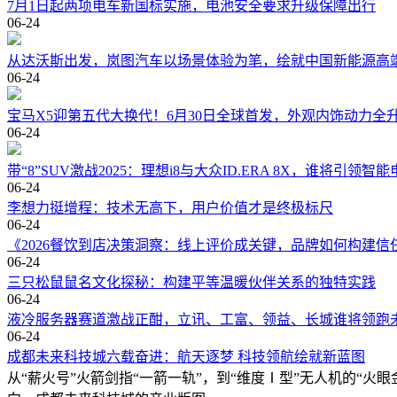
7月1日起两项电车新国标实施，电池安全要求升级保障出行
06-24
从达沃斯出发，岚图汽车以场景体验为笔，绘就中国新能源高
06-24
宝马X5迎第五代大换代！6月30日全球首发，外观内饰动力全
06-24
带“8”SUV激战2025：理想i8与大众ID.ERA 8X，谁将引领
06-24
李想力挺增程：技术无高下，用户价值才是终极标尺
06-24
《2026餐饮到店决策洞察：线上评价成关键，品牌如何构建信
06-24
三只松鼠鼠名文化探秘：构建平等温暖伙伴关系的独特实践
06-24
液冷服务器赛道激战正酣，立讯、工富、领益、长城谁将领跑
06-24
成都未来科技城六载奋进：航天逐梦 科技领航绘就新蓝图
从“薪火号”火箭剑指“一箭一轨”，到“维度Ⅰ型”无人机的“