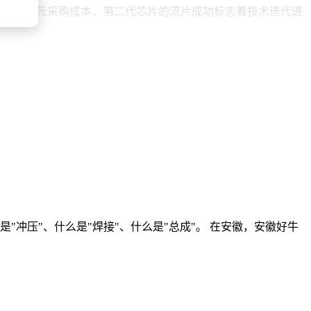
约3亿美元采购成本，第二代芯片的流片成功标志着技术迭代进
冲压"、什么是"焊接"、什么是"总成"。 在安徽，安徽好牛