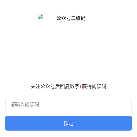
车市场正在经历的深层变革。
密集上市潮，九款定位相近的"9系"产品同台竞技，价格区间横跨
源SUV领域中国品牌占比达69.5%，传统豪华品牌构筑的防线
上坦言，当三电系统、智能座舱、自动驾驶等技术路线趋于统一，
车决策中的权重升至第二位，技术创新带来的积极影响是价格战
成为焦点。该系统通过独立电机控制四轮，实现6毫秒级响应速度
新带来的差异化优势持续时间大幅缩短。蔚来自研的5nm神玑芯
关注公众号后回复数字
1
获得阅读码
每辆车成本增加超万元，蔚来选择自行消化这部分压力。全主动悬
支撑，否则将影响整个产品线的定价逻辑和迭代节奏。
络。遍布全国的3800座换电站构成独特竞争优势，这种需要
毂清洁在内的"微保养"服务，折射出品牌对用户体验的极致追求
，较宝马高出5万元。
确定
统开发，从换电站建设到用户社区运营，蔚来构建的闭环体系展