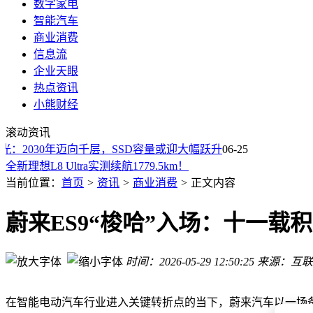
数字家电
智能汽车
商业消费
信息流
企业天眼
热点资讯
带“8”SUV激战2025：理想i8与大众ID.ERA 8X，谁将引领
小熊财经
山姆会员离世家属持证明退费 系统提示需本人到场 客服回应
滚动资讯
买的电车不属于新国标无法上牌 法院：退一赔三
：2030年迈向千层，SSD容量或迎大幅跃升
06-25
全新理想L8 Ultra实测续航1779.5km！
车顶维权女车主被判诽谤，那些年特斯拉究竟被黑得有多离谱
当前位置：
首页
>
资讯
>
商业消费
>
正文内容
芜湖企业AI智能体开发遇困境？合肥1小时高铁圈成最优解
湖南唯一！株洲跻身全国汽车流通消费改革试点城市行列
蔚来ES9“梭哈”入场：十一载
7月1日起两项电车新国标实施，电池安全要求升级保障出行
从达沃斯出发，岚图汽车以场景体验为笔，绘就中国新能源高
宝马X5迎第五代大换代！6月30日全球首发，外观内饰动力全
时间：2026-05-29 12:50:25
来源：互联
带“8”SUV激战2025：理想i8与大众ID.ERA 8X，谁将引领
山姆会员离世家属持证明退费 系统提示需本人到场 客服回应
在智能电动汽车行业进入关键转折点的当下，蔚来汽车以一场