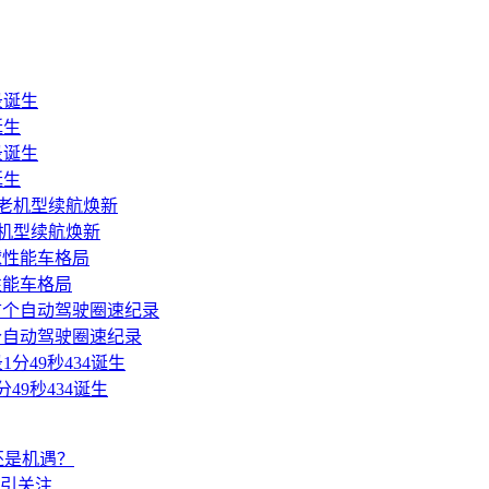
诞生
诞生
老机型续航焕新
性能车格局
个自动驾驶圈速纪录
49秒434诞生
沫还是机遇？
应引关注