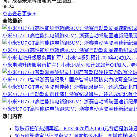
向，成都未来科技城的产业版图…
06-24
点击查看更多 +
全站最新
小米YU7 GT高性能纯电轿跑SUV：浙赛自动驾驶圈速新纪录
小米YU7 GT高性能纯电轿跑SUV：浙赛自动驾驶圈速新纪录
小米电池升级服务再扩军！小米14系列预计2026年Q4加入，
小米YU7 GT智驾浙赛破纪录！国产智驾以硬核实力改写全球
小米YU7 GT自动驾驶创佳绩！浙赛纪录诞生，还达成纽北首
小米YU7 GT高性能纯电轿跑SUV：浙赛自动驾驶圈速新纪录1分
热门内容
珍珠币挖矿热潮再起，RTX 3070月入1500元背后是泡
50万预算选宝马还是蔚来？网友热议不断，李斌这样回