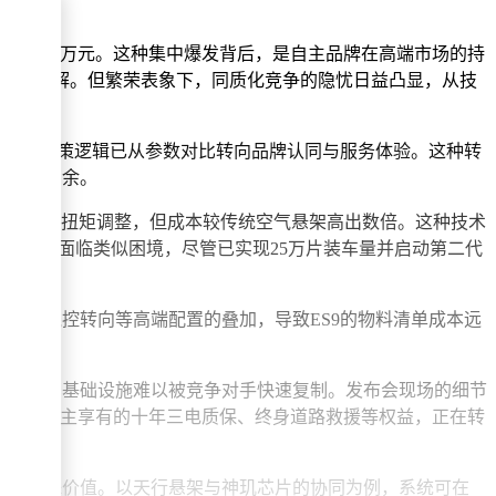
25万至90万元。这种集中爆发背后，是自主品牌在高端市场的持
正在系统性瓦解。但繁荣表象下，同质化竞争的隐忧日益凸显，从技
消费者决策逻辑已从参数对比转向品牌认同与服务体验。这种转
的四倍有余。
和每秒千次扭矩调整，但成本较传统空气悬架高出数倍。这种技术
片同样面临类似困境，尽管已实现25万片装车量并启动第二代
架、线控转向等高端配置的叠加，导致ES9的物料清单成本远
长期投入的基础设施难以被竞争对手快速复制。发布会现场的细节
。首任车主享有的十年三电质保、终身道路救援等权益，正在转
现出特殊价值。以天行悬架与神玑芯片的协同为例，系统可在