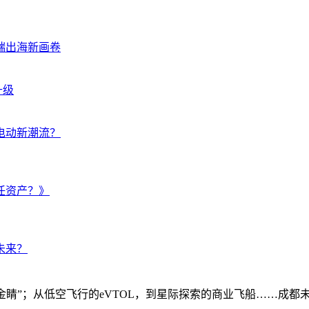
端出海新画卷
升级
智能电动新潮流？
任资产？》
未来？
火眼金睛”；从低空飞行的eVTOL，到星际探索的商业飞船……