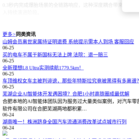
0.3秒内完成爆胎场景的全链路响应，这种深度耦合带来的体
入持续演进阶段。
更多
>
同类资讯
山姆会员离世家属持证明退费 系统提示需本人到场 客服回应
06-25
买的电车不属于新国标无法上牌 法院：退一赔三
06-25
全新理想L8 Ultra实测续航1779.5km！
06-25
车顶维权女车主被判诽谤，那些年特斯拉究竟被黑得有多离谱
06-25
芜湖企业AI智能体开发遇困境？合肥1小时高铁圈成最优解
合肥本地的AI智能体团队因为服务过大量类似案例，对汽车零部
软件有限公司在合肥芜湖两地都积累…
06-24
湖南唯一！株洲跻身全国汽车流通消费改革试点城市行列
06-24