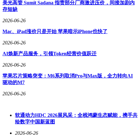
美光高管 Sumit Sadana 指责部分厂商激进压价，间接加剧内
高达715kW，轮边扭矩13685N・m。同时，该车搭载51.9kWh
存短缺
和62.52kWh两种容量版本的电池，对应WLTC纯电续航里程为
170km、202km和207km，CLTC标准下更是突破300km。新车
2026-06-26
支持6C超级快充，30%-80%充电仅需15分钟，还具备6kW对
Mac、iPad涨价只是开始 苹果暗示iPhone也快了
外放电功能，可同时驱动多种户外设备。动力系统经过43项技
术升级，散热效率提升65%，可实现161km/h高速巡航不掉
2026-06-26
电，在高原、沙漠等极端环境下动力也不衰减。
AI焕新产品服务，引领Token经营价值跃迁
底盘方面，新款猛士M817搭载磐石底盘2.0，采用全铝底盘，
重量降低30%，驾驶平顺性显著提升。配备双腔空气悬架
2026-06-26
+CDC连续阻尼可变减振器，悬架调节范围达150mm，地库模
苹果芯片策略突变：M6系列取消Pro与Max版，全力转向AI
式下车身降至1850mm，可通过1.9m限高地库；越野模式下底
驱动的M7
盘升高105mm，最小离地间隙达333mm，通过性大幅提升。新
车配备三把电控差速锁，1秒内即可完成锁止，可实现单轮脱
2026-06-26
困。支持双向20°后轮转向，最小转弯半径5.2m，同时具备原
地掉头、蟹行模式等功能。最大涉水深度达900mm，配合IP68
级防水电驱与电池，提供9种地形模式，覆盖岩石、沙漠、泥
软通动力HDC 2026展风采：全栈鸿蒙生态赋能，携手共
地、雪地等场景越野需求。
绘数字中国新蓝图
2026-06-26
在智能化方面，新款猛士M817搭载ADS 5.0系统，配备896线