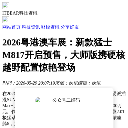
ITBEAR科技资讯
网站首页
科技资讯
财经资讯
分享好友
2026粤港澳车展：新款猛士
M817开启预售，大师版携硬核
越野配置惊艳登场
时间：2026-05-29 20:07:19
来源：快讯
编辑：快讯
在2026粤港澳大湾区车展上，东风猛士旗下中大型智能硬派插
混SUV新款猛士M817正式开启全球预售，共推出Pro+、
Max+、Ultra三款配置车型，官方预售价区间为37.00-42.00万
元。作为猛士与华为乾崑深度共创的首款车型，新车搭载2.0T
极猛动力2.0系统、华为乾崑ADS 5辅助驾驶系统以及鸿蒙座
舱6，为消费者带来全新的智能越野体验。