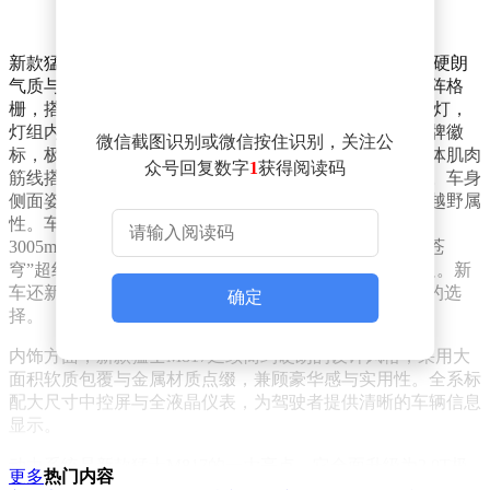
新款猛士M817延续了“东方醒狮”家族设计理念，将军工硬朗
气质与现代科技美学完美融合。前脸采用封闭式狮吼矩阵格
栅，搭配造型源自古代兵器“戈”的“止戈为武 2.0”LED大灯，
灯组内部嵌入越王勾践剑菱形纹饰，中央配备可点亮品牌徽
微信截图识别或微信按住识别，关注公
标，极具辨识度与文化质感。平直硬朗的机盖线条、立体肌肉
众号回复数字
1
获得阅读码
筋线搭配厚重的前越野护板，传承了猛士经典军工基因。车身
侧面姿态方正魁梧，宽体轮眉、平直贯穿腰线凸显硬派越野属
性。车身尺寸为5100/1998/1899（1919/1942）mm，轴距
3005mm，不同版本车身高度略有差异。车尾采用“剑指苍
穹”超红LED尾灯，搭配外挂式备胎设计，越野气场十足。新
车还新增专属“乌兰橙”车身配色，进一步丰富了消费者的选
确定
择。
内饰方面，新款猛士M817延续简约硬朗的设计风格，采用大
面积软质包覆与金属材质点缀，兼顾豪华感与实用性。全系标
配大尺寸中控屏与全液晶仪表，为驾驶者提供清晰的车辆信息
显示。
动力系统是新款猛士M817的一大亮点。它全面升级为2.0T极
更多
热门内容
猛动力2.0插混系统，发动机最大功率165kW，系统综合功率