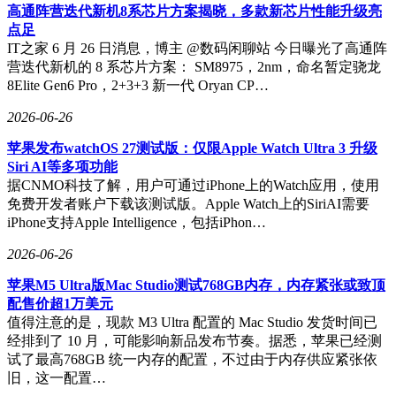
高通阵营迭代新机8系芯片方案揭晓，多款新芯片性能升级亮
双光路图像级激光雷达，配合11颗高清摄像头、3颗毫米波雷
点足
达及12颗超声波雷达，构建360°全维感知网络，可识别120米
IT之家 6 月 26 日消息，博主 @数码闲聊站 今日曝光了高通阵
外14厘米高的障碍物。系统支持高速、城区无断点NCA领航
营迭代新机的 8 系芯片方案： SM8975，2nm，命名暂定骁龙
辅助、全场景自动泊车、车位到车位3.0等功能，同时配备全
8Elite Gen6 Pro，2+3+3 新一代 Oryan CP…
维防碰撞CAS 5.0系统，主动安全性能大幅提升。
2026-06-26
与此同时，猛士M817 Ultimate在车展上公布其中文名为“大师
版”。新车搭载极猛动力2.0、磐石底盘2.0与华为乾崑ADS 5智
苹果发布watchOS 27测试版：仅限Apple Watch Ultra 3 升级
驾系统，全球首发乾崑智驾NCA越野版。猛士M817 Ultimate
Siri AI等多项功能
大师版延续“雄魂美学”设计语言，在普通版基础上进行了全面
据CNMO科技了解，用户可通过iPhone上的Watch应用，使用
的越野化升级。前脸采用更加激进的竞技风格前杠，配备原厂
免费开发者账户下载该测试版。Apple Watch上的SiriAI需要
绞盘与高强度越野护板，车顶加装行李架与探照灯，越野气场
iPhone支持Apple Intelligence，包括iPhon…
拉满。车身侧面配备专属越野侧踏与外扩轮眉，搭配18英寸防
脱圈轮毂与AT全地形轮胎，进一步提升通过性。车尾保留经
2026-06-26
典的外挂式备胎设计，配备专属“Ultimate大师版”标识，彰显
苹果M5 Ultra版Mac Studio测试768GB内存，内存紧张或致顶
独特身份。新车提供专属“山河”配色，车身尺寸与普通版保持
配售价超1万美元
一致，长宽高为5100/1998/1942mm，轴距3005mm，接近角与
值得注意的是，现款 M3 Ultra 配置的 Mac Studio 发货时间已
离去角均为31°，通过性表现出色。
经排到了 10 月，可能影响新品发布节奏。据悉，苹果已经测
车内配备定制化X HUD越野版抬头显示，可实时显示车辆侧
试了最高768GB 统一内存的配置，不过由于内存供应紧张依
倾角、俯仰角、海拔高度、坡度等越野信息，为驾驶者提供全
旧，这一配置…