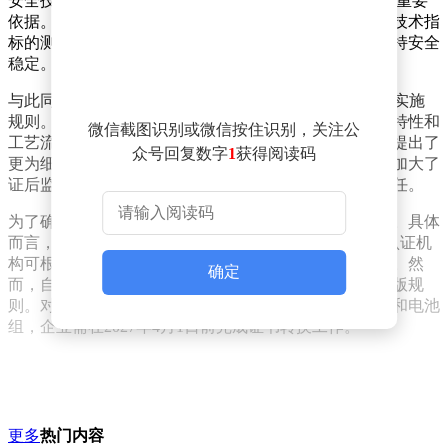
安全技术规范》（GB 47372—2026），作为CCC认证的重要
依据。这一标准特别强化了对热滥用、针刺等关键安全技术指
标的测试与考核，以确保移动电源在极端条件下仍能保持安全
稳定。
与此同时，市场监管总局还修订并发布了新版CCC认证实施
规则。新规则紧密结合移动电源产品的行业特点、安全特性和
微信截图识别或微信按住识别，关注公
工艺流程，对生产企业质量保证能力和产品一致性管控提出了
众号回复数字
1
获得阅读码
更为细致的要求。新规则还对企业实施了分类监管，并加大了
证后监督力度，以压紧压实认证活动各相关方的主体责任。
为了确保新标准的顺利实施，公告还明确了过渡期安排。具体
而言，从公告发布之日起至2027年3月31日为过渡期，认证机
构可根据企业意愿，依据新版或旧版规则开展认证工作。然
确定
而，自2027年4月1日起，所有认证机构必须全面执行新版规
则。对于已获证的移动电源及其内部使用的锂离子电池和电池
组，企业需在2027年4月1日前完成证书转换工作。
更多
热门内容