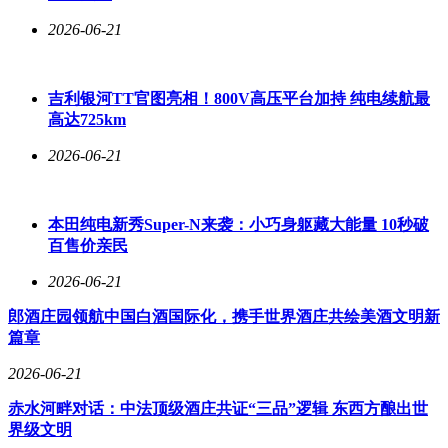
2026-06-21
吉利银河TT官图亮相！800V高压平台加持 纯电续航最
高达725km
2026-06-21
本田纯电新秀Super-N来袭：小巧身躯藏大能量 10秒破
百售价亲民
2026-06-21
郎酒庄园领航中国白酒国际化，携手世界酒庄共绘美酒文明新
篇章
2026-06-21
赤水河畔对话：中法顶级酒庄共证“三品”逻辑 东西方酿出世
界级文明