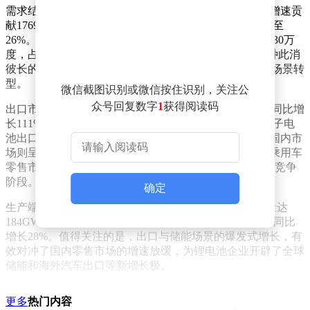
需求结构发生根本性转变，储能领域需求以90%的同比增速贡
献17690万度，4月单月增速更达196%，占比从17%提升至
26%。相较之下，传统新能源车领域需求增长41%至49430万
度，占比从83%降至74%，增速较前三年明显放缓。这种此消
彼长的态势，标志着行业增长逻辑从单一市场向多元化场景转
型。
微信截图识别或微信按住识别，关注公
众号回复数字
1
获得阅读码
出口市场表现尤为亮眼，新能源乘用车搭载电池出口量同比增
长111%，4月单月增速突破102%。海关数据显示，锂离子电
池出口总额同比增长65%，印证海外市场的强劲需求。国内市
场则呈现分化格局，商用车电池需求同比增长50%，而乘用车
零售市场出现2%的负增长，显示传统消费市场进入存量竞争
阶段。
确定
生产端数据印证行业高景气度，4月动力及其他电池产量达
184GWh，同比增长34%；前四个月累计产量671GWh，同比
增长28%。值得关注的是，出口与储能场景的爆发式增长，有
效对冲了国内零售市场的增速放缓，为锂电池企业开辟了全球
储能和海外汽车出口等新增长极。
更多
热门内容