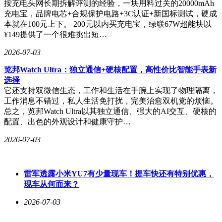
按充电头网长期拆解评测的经验，一块用料过关的20000mAh
充电宝，品牌电芯+合规保护电路+3C认证+新国标测试，硬成
本就在100元上下。 200元以内买充电宝，绿联67W超能块以
¥149提供了一个很难挑出短…
2026-07-03
览邦Watch Ultra：独立通信+硬核配置，高性价比智能手表新
选择
它还支持双微信生态，工作和生活在手腕上实现了物理隔离，
工作消息不错过，私人生活免打扰，完美治愈双机党的烦恼。
总之，览邦Watch Ultra以其独立通信、强大的AI交互、硬核的
配置、出色的外观设计和健康守护…
2026-07-03
雷军透露小米YU7有少量现车！提车快还有特别优惠，
现车从何而来？
2026-07-03