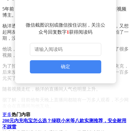
5年前，他回到老家，一边陪伴父母种地，一边尝试做短视频
博主。
微信截图识别或微信按住识别，关注公
杨洋透露，黄仁勋近期访华后，自己经常刷到相关视频，又想
起网友此前建议他模仿黄仁勋，于是抱着试一试的心态拍了一
众号回复数字
1
获得阅读码
期，没想到一下子火了。
他说，自己起初对黄仁勋并不是特别了解，后来专门看了很多
视频，反而被黄仁勋圈粉。
为了拍摄相关视频，杨洋最开始买了一件几十块钱的皮夹克，
确定
后来发现效果不错，但也有人说衣服质量不好，他又花一百多
元买了一件质量更好些的皮夹克继续拍摄。
随着视频走红，杨洋的直播间人气也明显上升。
据了解，目前他每天晚上直播间都能有一万多人观看，不少网
友会在直播间与他互动。
更多
热门内容
对于网传“模仿黄仁勋后月入10万”的说法，杨洋进行了否认。
200元内充电宝怎么选？绿联小米等八款实测推荐，安全耐用
他表示，自己才直播十天左右，一场直播收入几百块钱，“哪
不踩雷
来的十万”。