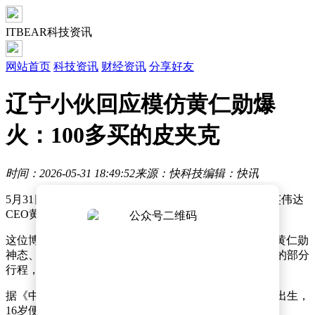
ITBEAR科技资讯
网站首页
科技资讯
财经资讯
分享好友
辽宁小伙回应模仿黄仁勋爆
火：100多买的皮夹克
时间：2026-05-31 18:49:52
来源：快科技
编辑：快讯
5月31日消息，近日，辽宁一小伙因听从网友建议模仿英伟达
CEO黄仁勋，在短视频平台迅速走红。
这位博主的抖音ID名为“黄银勋”，他先后发布多条模仿黄仁勋
神态、动作的短视频，还专门复刻了黄仁勋此前中国行的部分
行程，拍摄了喝蜜雪冰城、喝北京豆汁等相关内容。
据《中国新闻周刊》报道，这位博主本名杨洋，1999年出生，
16岁便进城打工，曾刷过盘子、做过拉面师傅。