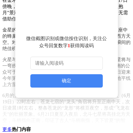
在金木相合一周后，月亮也将加入这场“星空派对”。6月17日
傍晚，月亮将运行至金星与木星之间，形成罕见的“双星抱
月”景观。这一景象将持续至夜幕降临，观测条件极佳，无需
借助任何设备即可欣赏。
金星的“表演”远未结束。6月20日，这颗行星将接近巨蟹座中
的蜂巢星团，在日落后不久与这一深空天体共同出现在西方天
微信截图识别或微信按住识别，关注公
空。对于天文摄影爱好者而言，这无疑是一个捕捉美丽瞬间的
众号回复数字
1
获得阅读码
绝佳机会。
火星与水星也将在6月展现独特魅力。6月13日凌晨，火星将与
一弯残月相合，上演“星月对话”。若天气晴好，早起观测的公
众可于凌晨3时左右目睹这一景象。而水星则将在6月16日迎来
今年第二次东大距，届时这颗行星将在黄昏时分的西方地平线
确定
上方显现，肉眼观测条件良好。
6月的天文奇观不仅限于行星与月亮的互动。端午节当天（6月
19日）22时左右，苍龙七宿的“龙头”角宿将升至正南中天，次
日凌晨1时左右，整条苍龙的“龙形”将横亘夜空，形成“飞龙在
天”的壮丽景象。6月21日夏至入夜后，北斗七星将高挂北方天
空，斗柄指向正南，印证了古人“斗柄南指，天下皆夏”的智
慧。
更多
热门内容