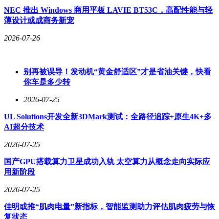
NEC 推出 Windows 商用平板 LAVIE BT53C，高配性能与轻
薄设计或成商务新宠
2026-07-26
别再被误导！发动机“黄金舒适区”才是省油关键，快看
你车是多少转
2026-07-25
UL Solutions开发全新3DMark测试：全路径追踪+原生4K+多
AI超分技术
2026-07-25
国产GPU搭载算力卫星成功入轨 太空算力从概念走向实际应
用新阶段
2026-07-25
佳明或推“肌肉电量”新指标，智能监测助力评估肌肉疲劳与恢
复状态