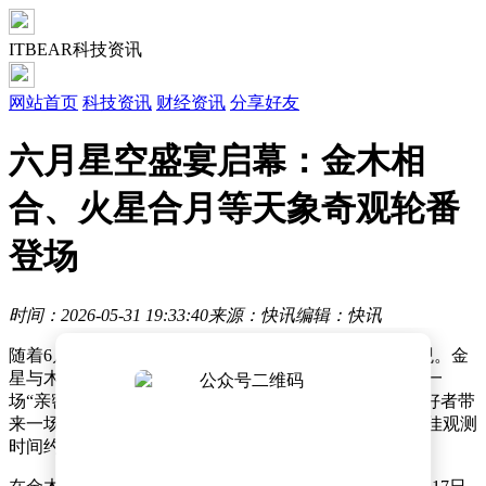
ITBEAR科技资讯
网站首页
科技资讯
财经资讯
分享好友
六月星空盛宴启幕：金木相
合、火星合月等天象奇观轮番
登场
时间：2026-05-31 19:33:40
来源：快讯
编辑：快讯
随着6月的临近，夜空将迎来一系列精彩纷呈的天文奇观。金
星与木星这两颗夜空中最耀眼的行星，将于6月9日上演一
场“亲密接触”，届时两者将在西方天空相合，为天文爱好者带
来一场视觉盛宴。据天文专家介绍，此次金木相合的最佳观测
时间约为20时30分，亮度极高，肉眼即可清晰观赏。