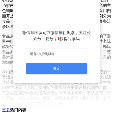
心理念，携34家企业集中亮相。展区面积达198平方米，设计
巧妙融合晋派古建元素与现代简约风格，白、青、原木色的主
色调既彰显三晋文化底蕴，又契合当代审美趋势。展台采用四
面开放布局，象征打破市场边界，汇聚合作机遇，内部划分为
食品、醋品、酒类、工艺美术等六大展示区域，并设置商务洽
谈区与视频播放区，满足多元化需求。
微信截图识别或微信按住识别，关注公
食品展区香气四溢，六味斋的经典肉类制品、云青牛肉的平遥
众号回复数字
1
获得阅读码
酱牛肉、刘老醯儿的大同味醋系列、兰花酿造的白马寺牌老陈
醋等特色产品琳琅满目。永祥和闻喜煮饼带来传统名点，郭氏
食品则推出全羊汤系列产品，吸引众多观展者驻足品尝。工艺
美术展区同样精彩纷呈，宇达青铜的雕塑作品雄浑大气，景韵
鸿鹄的紫砂系列温润雅致，为展区增添浓厚艺术气息。
确定
在山西展区，太谷饼的甜香与平遥牛肉的鲜香交织成独特的三
晋烟火气。荣欣堂作为中华老字号代表，通过线上销售模式让
传统美食快速触达全国消费者。负责人乔锦宝介绍，太谷饼在
山东市场认可度高，次日达的物流服务更契合现代消费习惯。
平遥县宝聚源肉制品股份有限公司则以国家级非遗技艺守护百
年风味，负责人郭清三表示，参展不仅是为了推广产品，更是
为了传播平遥饮食文化与晋商精神。
更多
热门内容
美酒与陈醋展区彰显着三晋匠心的醇厚韵味。太原酒厂携晋泉