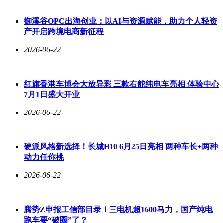
酒亮相，销售人员孟海介绍，企业采用传统地缸大曲发酵工
艺，打造清香纯正的本土品牌，希望通过展会让更多山东消费
御溪谷OPC出海创业：以AI与资源赋能，助力个人轻资
者了解这一承载太原本土情怀的老品牌。山西水塔醋业则带来
产开启跨境电商新征程
30余款产品，品牌负责人曹捷表示，连续多届参展旨在推动山
2026-06-22
西老陈醋走向全国，让传统酿造技艺在市场化进程中焕发新
生。
文创非遗展区成为展会文化亮点。国家级非遗黎侯虎传承人李
红旗香港车博会大放异彩 三款右舵纯电车亮相 体验中心
小梅展示的钥匙扣、摆件、宋锦饰品等创新产品，让传统技艺
7月1日盛大开业
焕发时尚魅力。绛州澄泥砚研制有限公司通过跨界融合漆器、
景泰蓝工艺，开发出大众文创产品，生产部副主任李文斌称，
2026-06-22
此举让千年砚台从高端收藏走向日常生活。宇达青铜的雕塑作
品则凭借精湛工艺亮相全球20多个国家和地区，成为传播中华
文化的重要载体。
硬派风格新选择！长城H10 6月25日亮相 两种车长+两种
动力任你挑
从飘香百年的特色美食到醇厚绵柔的佳酿陈醋，再到巧夺天工
的文创瑰宝，山西老字号以匠心本味为根基，以创新发展为动
2026-06-22
力，打破地域界限，在齐鲁大地绽放独特光彩。这场跨越山海
的匠心对话，不仅展现了三晋老字号的时代活力，更为中华老
字号的繁荣发展注入强劲动力。
腾势Z申报工信部目录！三电机超1600马力，国产纯电
跑车要“破圈”了？